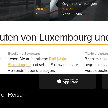
Zug mit 2 Umstiegen
Abflüge
Reisezeit
5
5 Std. 6 Min.
outen von Luxembourg un
Exzellente Bewertung
Flexible planu
e
Lesen Sie authentische
Rail Ninja-
Bahntickets 
Bewertungen
und sehen Sie, was unsere
bequem bis z
Reisenden über uns sagen.
Voraus buche
rer Reise -