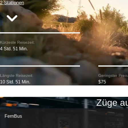
2 Stationen
Kürzeste Reisezeit:
4 Std. 51 Min.
Längste Reisezeit:
Geringster Preis
10 Std. 51 Min.
$75
Züge au
FernBus