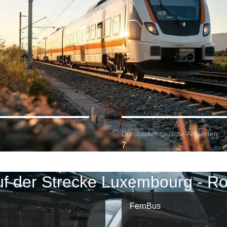
:
Durchschn. tägliche Abfahrten:
7
f der Strecke Luxembourg - R
FernBus