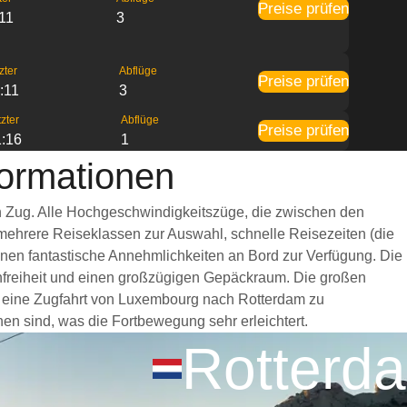
Preise prüfen
11
3
zter
Abflüge
Preise prüfen
:11
3
zter
Abflüge
Preise prüfen
:16
1
ormationen
n Zug. Alle Hochgeschwindigkeitszüge, die zwischen den
 mehrere Reiseklassen zur Auswahl, schnelle Reisezeiten (die
hnen fantastische Annehmlichkeiten an Bord zur Verfügung. Die
freiheit und einen großzügigen Gepäckraum. Die großen
ür eine Zugfahrt von Luxembourg nach Rotterdam zu
hen sind, was die Fortbewegung sehr erleichtert.
Rotterd