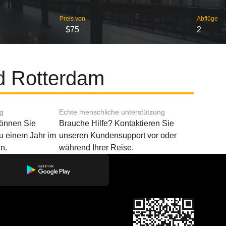
Preis von
Abflüge
$75
2
d Rotterdam
ng
Echte menschliche unterstützung
können Sie
Brauche Hilfe? Kontaktieren Sie
u einem Jahr im
unseren Kundensupport vor oder
n.
während Ihrer Reise.