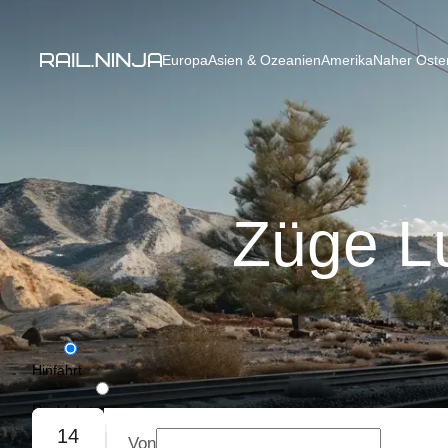
Europa
Asien & Ozeanien
Amerika
Naher Osten
Züge L
Hinfahrt
Rückfahrt
14
Von