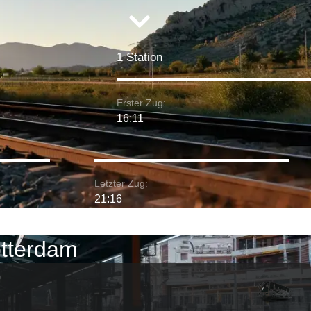
1 Station
Erster Zug:
16:11
Letzter Zug:
21:16
otterdam