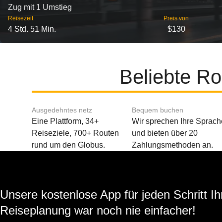
Zug mit 1 Umstieg
Reisezeit
Preis von
4 Std. 51 Min.
$130
Beliebte R
Ausgedehntes netz
Bequem buchen
Eine Plattform, 34+
Wir sprechen Ihre Sprach
Reiseziele, 700+ Routen
und bieten über 20
rund um den Globus.
Zahlungsmethoden an.
Unsere kostenlose App für jeden Schritt Ih
Reiseplanung war noch nie einfacher!