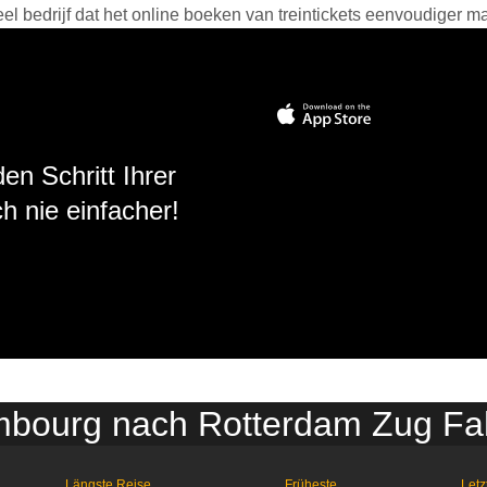
 bedrijf dat het online boeken van treintickets eenvoudiger ma
en Schritt Ihrer
h nie einfacher!
bourg nach Rotterdam Zug Fa
Längste Reise
Früheste
Letz