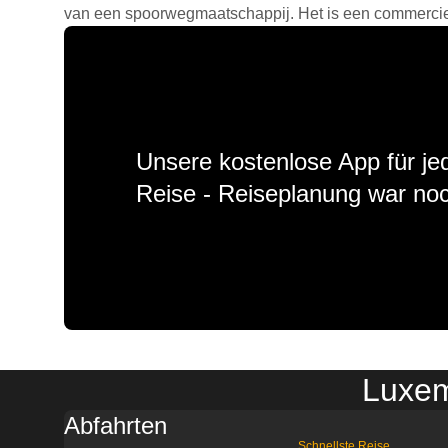
van een spoorwegmaatschappij. Het is een commercieel
Unsere kostenlose App für jed
Reise - Reiseplanung war noc
Luxem
Abfahrten
Schnellste Reise