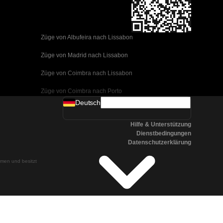
Züge von Albufeira nach Lissabon
Züge von Madrid nach Lissabon
Züge von Coimbra nach Lissabon
Züge von Coimbra nach Porto
Deutsch
Züge von Valencia nach Barcelona
Hilfe & Unterstützung
Züge von Sevilla nach Barcelona
Dienstbedingungen
Datenschutzerklärung
Züge von Malaga nach Barcelona
ehmen und besitzt
Züge von Malaga nach Madrid
Züge von Cordoba nach Madrid
Züge von San Sebastian nach Madrid
Züge von Sevilla nach Malaga