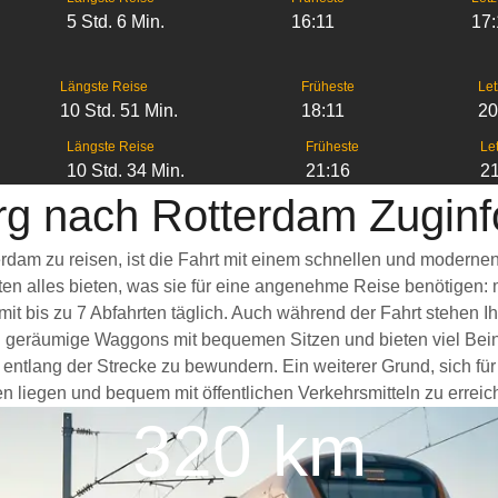
5 Std. 6 Min.
16:11
17:
Längste Reise
Früheste
Let
10 Std. 51 Min.
18:11
20
Längste Reise
Früheste
Let
10 Std. 34 Min.
21:16
21
g nach Rotterdam Zuginf
dam zu reisen, ist die Fahrt mit einem schnellen und moderne
ten alles bieten, was sie für eine angenehme Reise benötigen:
it bis zu 7 Abfahrten täglich. Auch während der Fahrt stehen I
 geräumige Waggons mit bequemen Sitzen und bieten viel Bein
 entlang der Strecke zu bewundern. Ein weiterer Grund, sich f
en liegen und bequem mit öffentlichen Verkehrsmitteln zu erreic
320 km