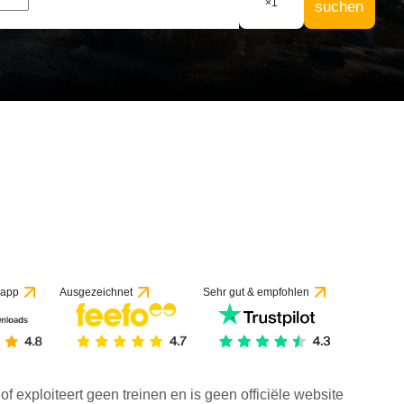
×
1
suchen
 app
Ausgezeichnet
Sehr gut & empfohlen
f exploiteert geen treinen en is geen officiële website