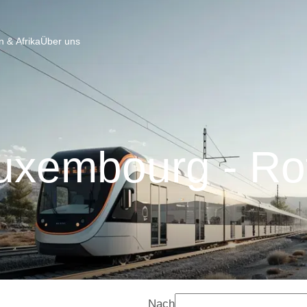
 & Afrika
Über uns
uxembourg - Ro
Nach