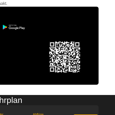
akt.
hrplan
ter
Abflüge