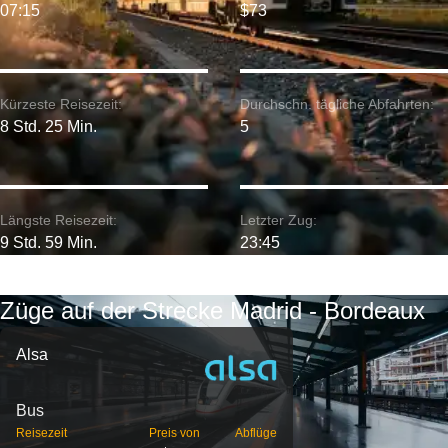
07:15
$73
Kürzeste Reisezeit:
Durchschn. tägliche Abfahrten:
8 Std. 25 Min.
5
Längste Reisezeit:
Letzter Zug:
9 Std. 59 Min.
23:45
Züge auf der Strecke Madrid - Bordeaux
Alsa
Bus
Reisezeit
Preis von
Abflüge