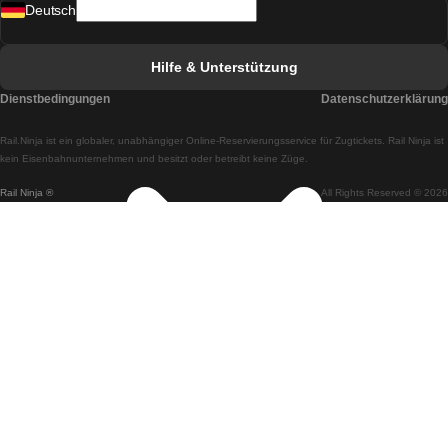
Deutsch
Züge von Lissabon nach Faro
Züge von Faro nach Lissabon
Hilfe & Unterstützung
Züge von Lissabon nach Coimbra
Dienstbedingungen
Datenschutzerklärung
Züge von Coimbra nach Lissabon
Rail.Ninja ist ein globaler, unabhängiger Online-Reservierungsservice für Zugtickets. Rail Ninja ist
Züge von Lissabon nach Braga
kein Eisenbahnunternehmen und besitzt oder betreibt keine Züge.
Rail Ninja ®
All Rights Reserved © 2026
Züge von Braga nach Lissabon
Züge von Porto nach Coimbra
Züge von Coimbra nach Porto
Züge von Barcelona nach Madrid
Züge von Madrid nach Barcelona
Züge von Barcelona nach Valencia
Züge von Valencia nach Barcelona
Züge von Barcelona nach Paris