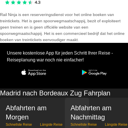
Rail Ninja is een reserveringsdienst voor het online boeken van
treintickets. Het is geen spoorwegmaatschappij, bezit of exploiteert
geen treinen en is geen officiële website van een
spoorwegmaatschappij. Het is een commercieel bedrijf dat het online
boeken van treintickets eenvoudiger maakt.
Unsere kostenlose App für jeden Schritt Ihrer Reise -
Reiseplanung war noch nie einfacher!
Madrid nach Bordeaux Zug Fahrplan
Abfahrten am
Abfahrten am
Morgen
Nachmittag
Schnellste Reise
Längste Reise
Schnellste Reise
Längste Reise