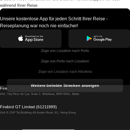
während Ihrer Reise.
Unsere kostenlose App für jeden Schritt Ihrer Reise -
Reiseplanung war noch nie einfacher!
Züge von Lissabon nach Porto
Züge von Porto nach Lissabon
Züge von Lissabon nach Albufeira
Züge von Albufeira nach Lissabon
Weitere beliebte Strecken anzeigen
Firebird GT Limited (OC 1451)
Züge von Lissabon nach Lagos
432, Triq Fleur de Lys, Suite 1, Birkirkara, BKR 9061, Malta
Züge von Lagos nach Lissabon
Firebird GT Limited (61211989)
Unit G 15/F Tal Building 49 Austin Road, KL, Hong Kong
Züge von Lissabon nach Madrid
Züge von Madrid nach Lissabon