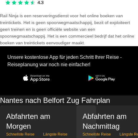
Rail Ninja is een reserveringsdienst voor het online boeken van
treintickets. Het is geen spoorwegmaatschappij, bezit of exploiteert
geen treinen en is geen officiële website van een
spoorwegmaatschappij. Het is een commercieel bedrijf dat het online
boeken van treintickets eenvoudiger maakt.
Unsere kostenlose App für jeden Schritt Ihrer Reise -
Reiseplanung war noch nie einfacher!
Nantes nach Belfort Zug Fahrplan
Abfahrten am
Abfahrten am
Morgen
Nachmittag
Schnellste Reise
Längste Reise
Schnellste Reise
Längste R