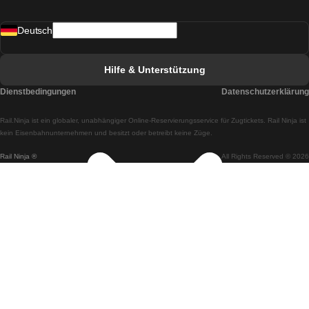
Züge von Madrid nach Lissabon
Deutsch
Züge von Lissabon nach Faro
Züge von Faro nach Lissabon
Hilfe & Unterstützung
Züge von Lissabon nach Coimbra
Dienstbedingungen
Datenschutzerklärung
Züge von Coimbra nach Lissabon
Rail.Ninja ist ein globaler, unabhängiger Online-Reservierungsservice für Zugtickets. Rail Ninja ist
Züge von Lissabon nach Braga
kein Eisenbahnunternehmen und besitzt oder betreibt keine Züge.
Rail Ninja ®
All Rights Reserved © 2026
Züge von Braga nach Lissabon
Züge von Porto nach Coimbra
Züge von Coimbra nach Porto
Züge von Barcelona nach Madrid
Züge von Madrid nach Barcelona
Züge von Barcelona nach Valencia
Züge von Valencia nach Barcelona