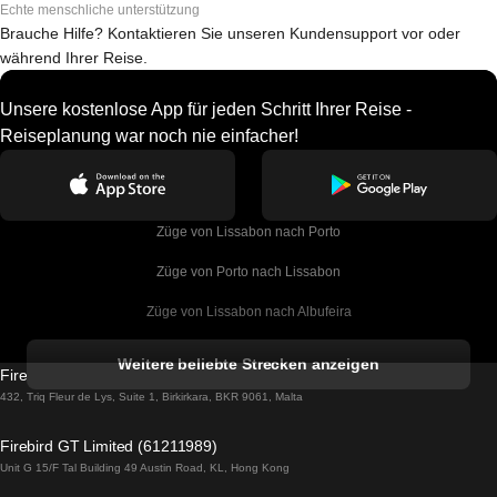
Echte menschliche unterstützung
Brauche Hilfe? Kontaktieren Sie unseren Kundensupport vor oder
während Ihrer Reise.
Unsere kostenlose App für jeden Schritt Ihrer Reise -
Reiseplanung war noch nie einfacher!
Züge von Lissabon nach Porto
Züge von Porto nach Lissabon
Züge von Lissabon nach Albufeira
Züge von Albufeira nach Lissabon
Weitere beliebte Strecken anzeigen
Firebird GT Limited (OC 1451)
Züge von Lissabon nach Lagos
432, Triq Fleur de Lys, Suite 1, Birkirkara, BKR 9061, Malta
Züge von Lagos nach Lissabon
Firebird GT Limited (61211989)
Unit G 15/F Tal Building 49 Austin Road, KL, Hong Kong
Züge von Lissabon nach Madrid