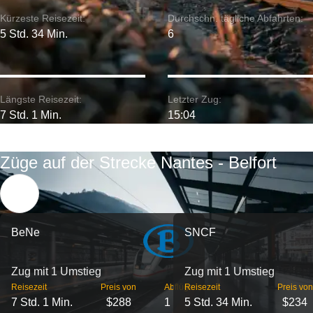
Kürzeste Reisezeit:
Durchschn. tägliche Abfahrten:
5 Std. 34 Min.
6
Längste Reisezeit:
Letzter Zug:
7 Std. 1 Min.
15:04
Züge auf der Strecke Nantes - Belfort
BeNe
SNCF
Zug mit 1 Umstieg
Zug mit 1 Umstieg
Reisezeit
Preis von
Abflüge
Reisezeit
Preis von
7 Std. 1 Min.
$288
1
5 Std. 34 Min.
$234