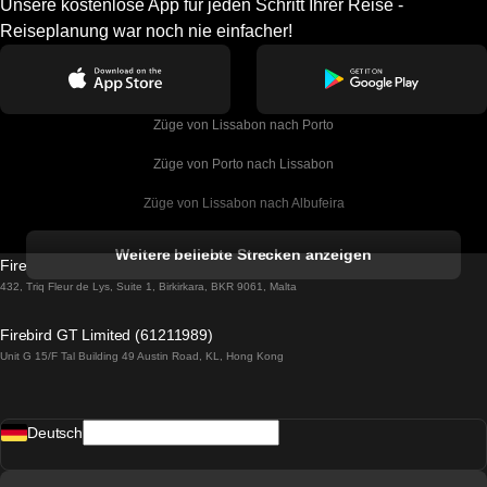
Unsere kostenlose App für jeden Schritt Ihrer Reise -
Reiseplanung war noch nie einfacher!
Züge von Lissabon nach Porto
Züge von Porto nach Lissabon
Züge von Lissabon nach Albufeira
Züge von Albufeira nach Lissabon
Weitere beliebte Strecken anzeigen
Firebird GT Limited (OC 1451)
Züge von Lissabon nach Lagos
432, Triq Fleur de Lys, Suite 1, Birkirkara, BKR 9061, Malta
Züge von Lagos nach Lissabon
Firebird GT Limited (61211989)
Unit G 15/F Tal Building 49 Austin Road, KL, Hong Kong
Züge von Lissabon nach Madrid
Züge von Madrid nach Lissabon
Deutsch
Züge von Lissabon nach Faro
Züge von Faro nach Lissabon