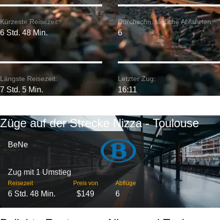
Kürzeste Reisezeit:
Durchschn. tägliche Abfahrten:
6 Std. 48 Min.
6
Längste Reisezeit:
Letzter Zug:
7 Std. 5 Min.
16:11
Züge auf der Strecke Nizza - Toulouse
BeNe
Zug mit 1 Umstieg
Reisezeit
Preis von
Abflüge
6 Std. 48 Min.
$149
6