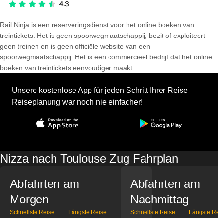
Rail Ninja is een reserveringsdienst voor het online boeken van
treintickets. Het is geen spoorwegmaatschappij, bezit of exploiteert
geen treinen en is geen officiële website van een
spoorwegmaatschappij. Het is een commercieel bedrijf dat het online
boeken van treintickets eenvoudiger maakt.
Unsere kostenlose App für jeden Schritt Ihrer Reise -
Reiseplanung war noch nie einfacher!
Nizza nach Toulouse Zug Fahrplan
Abfahrten am
Abfahrten am
Morgen
Nachmittag
Schnellste Reise
Längste Reise
Schnellste Reise
Längste R