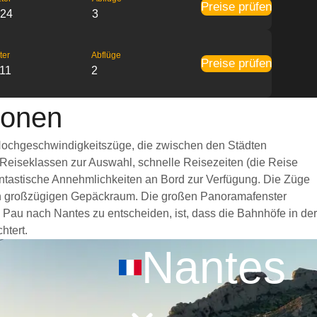
Preise prüfen
:24
3
ter
Abflüge
Preise prüfen
:11
2
ionen
 Hochgeschwindigkeitszüge, die zwischen den Städten
 Reiseklassen zur Auswahl, schnelle Reisezeiten (die Reise
fantastische Annehmlichkeiten an Bord zur Verfügung. Die Züge
nen großzügigen Gepäckraum. Die großen Panoramafenster
n Pau nach Nantes zu entscheiden, ist, dass die Bahnhöfe in der
htert.
Nantes