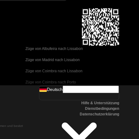
Züge von Albufeira nach Lissabon
Züge von Madrid nach Lissabon
Züge von Coimbra nach Lissabon
Züge von Coimbra nach Porto
Deutsch
Züge von Valencia nach Barcelona
Hilfe & Unterstützung
Züge von Sevilla nach Barcelona
Dienstbedingungen
Datenschutzerklärung
Züge von Malaga nach Barcelona
ehmen und besitzt
Züge von Malaga nach Madrid
Züge von Cordoba nach Madrid