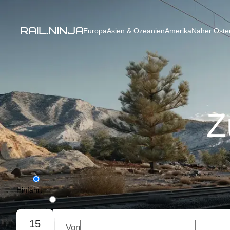
Europa
Asien & Ozeanien
Amerika
Naher Osten
Z
Hinfahrt
Rückfahrt
15
Von