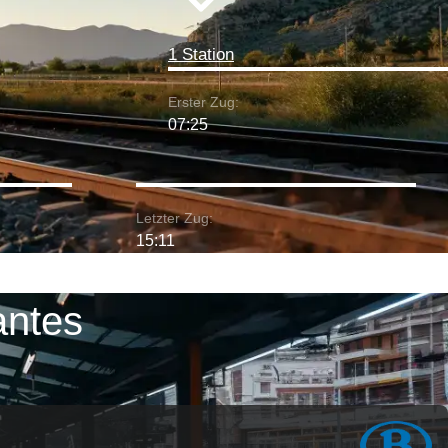
1 Station
Erster Zug:
07:25
Letzter Zug:
15:11
antes