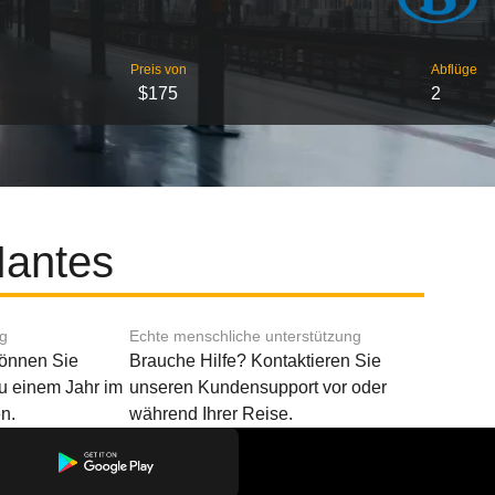
Preis von
Abflüge
$175
2
Nantes
ng
Echte menschliche unterstützung
können Sie
Brauche Hilfe? Kontaktieren Sie
u einem Jahr im
unseren Kundensupport vor oder
n.
während Ihrer Reise.