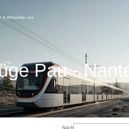
 & Afrika
Über uns
üge Pau - Nant
Nach