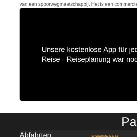
van een spoorwegmaatschappij. Het is een commercieel
Unsere kostenlose App für jed
Reise - Reiseplanung war noc
Pa
Abfahrten
Schnellste Reise