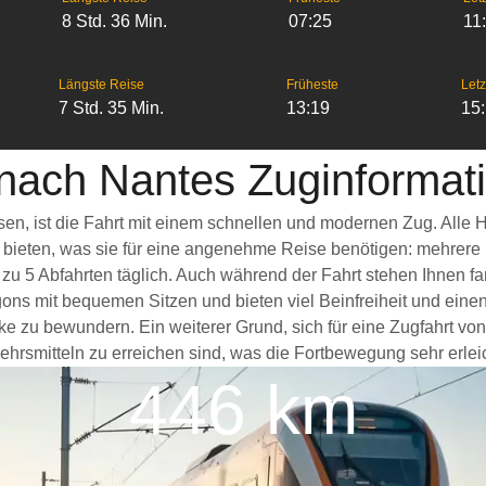
8 Std. 36 Min.
07:25
11
Längste Reise
Früheste
Letz
7 Std. 35 Min.
13:19
15
nach Nantes Zuginformat
sen, ist die Fahrt mit einem schnellen und modernen Zug. Alle
s bieten, was sie für eine angenehme Reise benötigen: mehrere
 zu 5 Abfahrten täglich. Auch während der Fahrt stehen Ihnen 
ons mit bequemen Sitzen und bieten viel Beinfreiheit und ei
ke zu bewundern. Ein weiterer Grund, sich für eine Zugfahrt vo
hrsmitteln zu erreichen sind, was die Fortbewegung sehr erleic
446 km