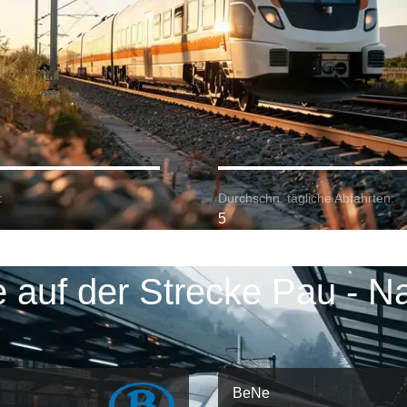
:
Durchschn. tägliche Abfahrten:
5
 auf der Strecke Pau - N
BeNe