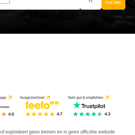
×
1
suchen
 app
Ausgezeichnet
Sehr gut & empfohlen
f exploiteert geen treinen en is geen officiële website