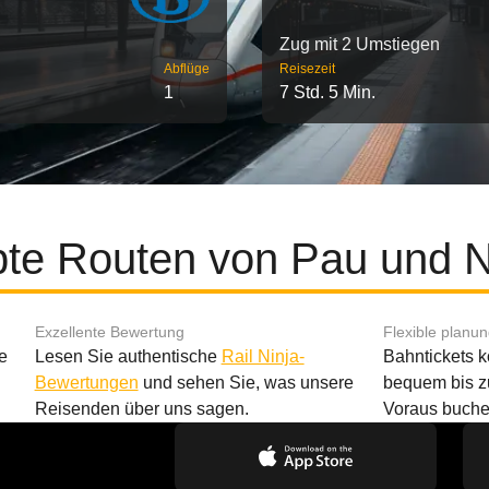
Zug mit 2 Umstiegen
Abflüge
Reisezeit
1
7 Std. 5 Min.
bte Routen von Pau und 
Exzellente Bewertung
Flexible planu
e
Lesen Sie authentische
Rail Ninja-
Bahntickets 
Bewertungen
und sehen Sie, was unsere
bequem bis z
Reisenden über uns sagen.
Voraus buche