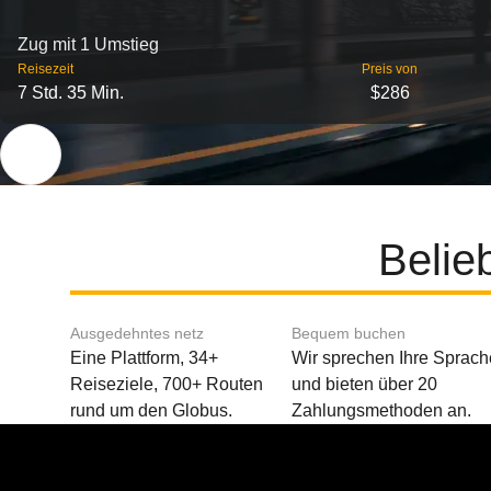
Zug mit 1 Umstieg
Reisezeit
Preis von
7 Std. 35 Min.
$286
Belie
Ausgedehntes netz
Bequem buchen
Eine Plattform, 34+
Wir sprechen Ihre Sprach
Reiseziele, 700+ Routen
und bieten über 20
rund um den Globus.
Zahlungsmethoden an.