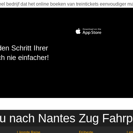
 bedrijf dat het online boeken van treintickets eenvoudiger ma
en Schritt Ihrer
h nie einfacher!
u nach Nantes Zug Fahrp
Längste Reise
Früheste
Letz