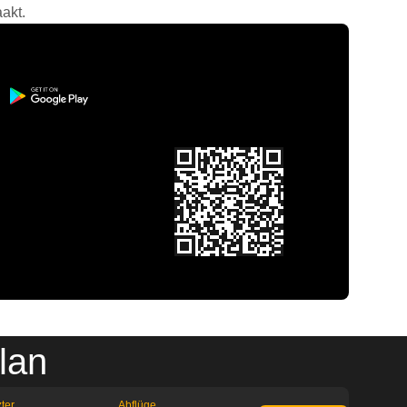
akt.
lan
ter
Abflüge