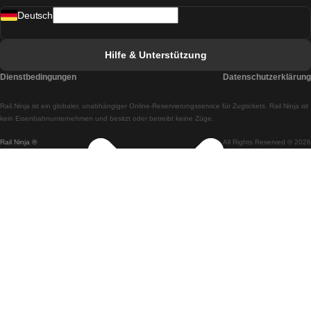
Deutsch
Züge von Lissabon nach Faro
Züge von Faro nach Lissabon
Hilfe & Unterstützung
Züge von Lissabon nach Coimbra
Dienstbedingungen
Datenschutzerklärung
Züge von Coimbra nach Lissabon
Rail.Ninja ist ein globaler, unabhängiger Online-Reservierungsservice für Zugtickets. Rail Ninja ist
Züge von Lissabon nach Braga
kein Eisenbahnunternehmen und besitzt oder betreibt keine Züge.
Rail Ninja ®
All Rights Reserved © 2026
Züge von Braga nach Lissabon
Züge von Porto nach Coimbra
Züge von Coimbra nach Porto
Züge von Barcelona nach Madrid
Züge von Madrid nach Barcelona
Züge von Barcelona nach Valencia
Züge von Valencia nach Barcelona