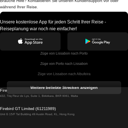
Brauche Hilfe? Kontaktieren Sie unseren Kundensupport vor oder
während Ihrer Reise.
Unsere kostenlose App für jeden Schritt Ihrer Reise -
Reiseplanung war noch nie einfacher!
Züge von Lissabon nach Porto
Züge von Porto nach Lissabon
Züge von Lissabon nach Albufeira
Züge von Albufeira nach Lissabon
Weitere beliebte Strecken anzeigen
Firebird GT Limited (OC 1451)
Züge von Lissabon nach Lagos
432, Triq Fleur de Lys, Suite 1, Birkirkara, BKR 9061, Malta
Züge von Lagos nach Lissabon
Firebird GT Limited (61211989)
Unit G 15/F Tal Building 49 Austin Road, KL, Hong Kong
Züge von Lissabon nach Madrid
Züge von Madrid nach Lissabon