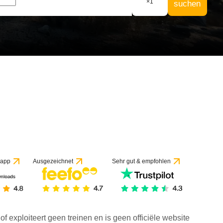
×
1
suchen
f 1 Bewertung
 app
Ausgezeichnet
Sehr gut & empfohlen
f exploiteert geen treinen en is geen officiële website