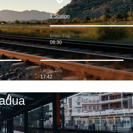
1 Station
Erster Zug:
06:30
Letzter Zug:
17:42
Padua