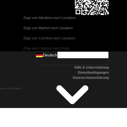
Züge von Albufeira nach Lissabon
Züge von Madrid nach Lissabon
Züge von Coimbra nach Lissabon
Züge von Coimbra nach Porto
Deutsch
Züge von Valencia nach Barcelona
Hilfe & Unterstützung
Züge von Sevilla nach Barcelona
Dienstbedingungen
Datenschutzerklärung
Züge von Malaga nach Barcelona
ehmen und besitzt
Züge von Malaga nach Madrid
Züge von Cordoba nach Madrid
Züge von San Sebastian nach Madrid
Züge von Sevilla nach Malaga