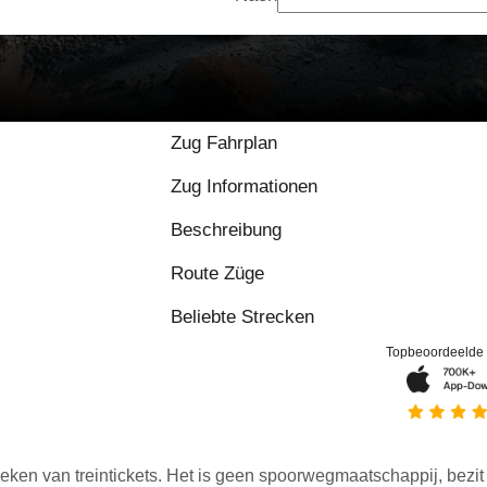
9.2 / 10 basierend au
Zug Fahrplan
Zug Informationen
Beschreibung
Route Züge
Beliebte Strecken
Topbeoordeelde
eken van treintickets. Het is geen spoorwegmaatschappij, bezit o