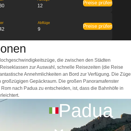
Preise prüfen
30
12
ter
Abflüge
Preise prüfen
42
9
ionen
 Hochgeschwindigkeitszüge, die zwischen den Städten
 Reiseklassen zur Auswahl, schnelle Reisezeiten (die Reise
 fantastische Annehmlichkeiten an Bord zur Verfügung. Die Züge
nen großzügigen Gepäckraum. Die großen Panoramafenster
on Rom nach Padua zu entscheiden, ist, dass die Bahnhöfe in
leichtert.
Padua