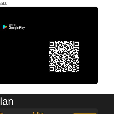
akt.
lan
ter
Abflüge