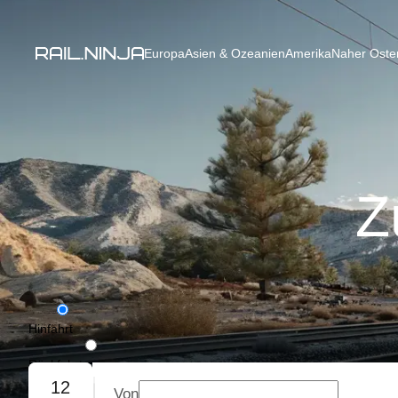
Europa
Asien & Ozeanien
Amerika
Naher Osten
Z
Hinfahrt
Rückfahrt
12
Von