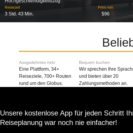
Hochgeschwindigkeitszug
Reisezeit
Preis von
3 Std. 43 Min.
$96
Belie
Ausgedehntes netz
Bequem buchen
Eine Plattform, 34+
Wir sprechen Ihre Sprach
Reiseziele, 700+ Routen
und bieten über 20
rund um den Globus.
Zahlungsmethoden an.
Unsere kostenlose App für jeden Schritt Ih
Reiseplanung war noch nie einfacher!