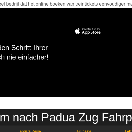
 bedrijf dat het online boeken van treintickets eenvoudiger ma
en Schritt Ihrer
h nie einfacher!
m nach Padua Zug Fahrp
Längste Reise
Früheste
Letz