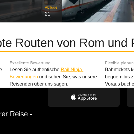
Abflüge
21
bte Routen von Rom und
Exzellente Bewertung
Flexible planu
e
Lesen Sie authentische
Rail Ninja-
Bahntickets 
Bewertungen
und sehen Sie, was unsere
bequem bis z
Reisenden über uns sagen.
Voraus buche
rer Reise -