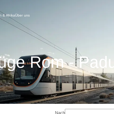
 & Afrika
Über uns
üge Rom - Pad
Nach