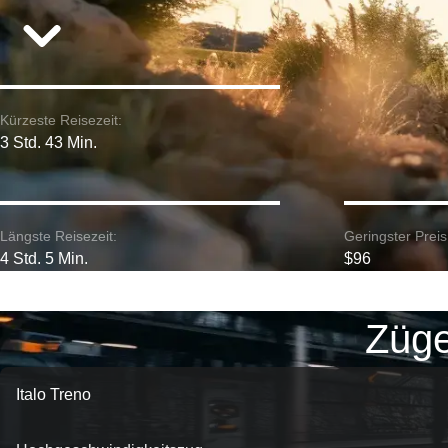
Kürzeste Reisezeit:
3 Std. 43 Min.
Längste Reisezeit:
Geringster Preis
4 Std. 5 Min.
$96
Züge
Italo Treno