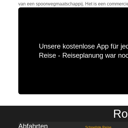
van een spoorwegmaatschappij. Het is een commercieel
Unsere kostenlose App für jed
Reise - Reiseplanung war noc
Ro
Abfahrten
Schnellste Reise