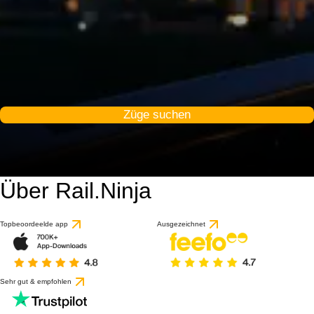
Züge suchen
Über Rail.Ninja
9 / 10
basierend auf 1 Bewert
Topbeoordeelde app
Ausgezeichnet
Sehr gut & empfohlen