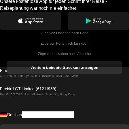
Unsere kostenlose App für jeden Schritt Ihrer Reise -
Reiseplanung war noch nie einfacher!
Züge von Lissabon nach Porto
Züge von Porto nach Lissabon
Züge von Lissabon nach Albufeira
Züge von Albufeira nach Lissabon
Weitere beliebte Strecken anzeigen
Firebird GT Limited (OC 1451)
Züge von Lissabon nach Lagos
432, Triq Fleur de Lys, Suite 1, Birkirkara, BKR 9061, Malta
Züge von Lagos nach Lissabon
Firebird GT Limited (61211989)
Unit G 15/F Tal Building 49 Austin Road, KL, Hong Kong
Züge von Lissabon nach Madrid
Züge von Madrid nach Lissabon
Deutsch
Züge von Lissabon nach Faro
Züge von Faro nach Lissabon