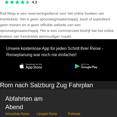
Rail Ninja is een reserveringsdienst voor het online boeken van
treintickets. Het is geen spoorwegmaatschappij, bezit of exploiteert
geen treinen en is geen officiële website van een
spoorwegmaatschappij. Het is een commercieel bedrijf dat het online
boeken van treintickets eenvoudiger maakt.
Unsere kostenlose App für jeden Schritt Ihrer Reise -
Reiseplanung war noch nie einfacher!
Rom nach Salzburg Zug Fahrplan
Abfahrten am
Abend
Schnellste Reise
Längste Reise
Früheste