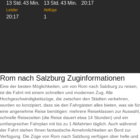
13 Std. 43 Min.
13 Std. 43 Min.
20:17
Letzter
Abflüge
20:17
1
Rom nach Salzburg Zuginformationen
Eine der besten Möglichkeiten, um von Rom nach Salzburg zu reisen,
ist die Fahrt mit einem schnellen und modernen Zug. Alle
Hochgeschwindigkeitszüge, die zwischen den Städten verkehren,
wurden so konzipiert, dass sie den Fahrgästen alles bieten, was sie für
eine angenehme Reise benötigen: mehrere Reiseklassen zur Auswahl,
schnelle Reisezeiten (die Reise dauert etwa 14 Stunden) und ein
umfangreicher Fahrplan mit bis zu 1 Abfahrten täglich. Auch während
der Fahrt stehen Ihnen fantastische Annehmlichkeiten an Bord zur
Verfügung. Die Züge von Rom nach Salzburg verfügen über helle und