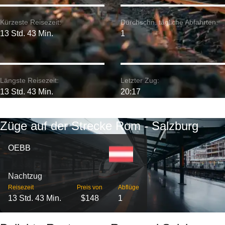
Kürzeste Reisezeit:
Durchschn. tägliche Abfahrten:
13 Std. 43 Min.
1
Längste Reisezeit:
Letzter Zug:
13 Std. 43 Min.
20:17
Züge auf der Strecke Rom - Salzburg
OEBB
Nachtzug
Reisezeit
Preis von
Abflüge
13 Std. 43 Min.
$148
1