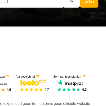
×
1
suchen
 app
Ausgezeichnet
Sehr gut & empfohlen
f exploiteert geen treinen en is geen officiële website