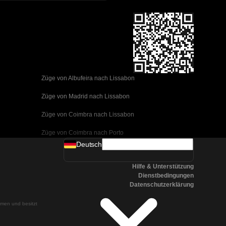
Züge von Albufeira nach Lissabon
Züge von Madrid nach Lissabon
Züge von Coimbra nach Lissabon
Züge von Coimbra nach Porto
Deutsch
Züge von Valencia nach Barcelona
Hilfe & Unterstützung
Züge von Sevilla nach Barcelona
Dienstbedingungen
Datenschutzerklärung
Züge von Malaga nach Barcelona
ehmen und besitzt
Züge von Malaga nach Madrid
Züge von Cordoba nach Madrid