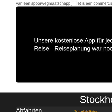
van een spoorwegmaatschappij. Het is een commercieel
Unsere kostenlose App für jed
Reise - Reiseplanung war noc
Stockh
Abfahrten
Schnellste Reise