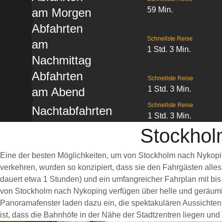
59 Min.
am Morgen
Abfahrten
Schnellste Reise
am
1 Std. 3 Min.
Nachmittag
Abfahrten
Schnellste Reise
1 Std. 3 Min.
am Abend
Schnellste Reise
Nachtabfahrten
1 Std. 3 Min.
Stockhol
Eine der besten Möglichkeiten, um von Stockholm nach Nykopin
verkehren, wurden so konzipiert, dass sie den Fahrgästen alle
dauert etwa 1 Stunden) und ein umfangreicher Fahrplan mit bis
von Stockholm nach Nykoping verfügen über helle und geräum
Panoramafenster laden dazu ein, die spektakulären Aussichten 
ist, dass die Bahnhöfe in der Nähe der Stadtzentren liegen und