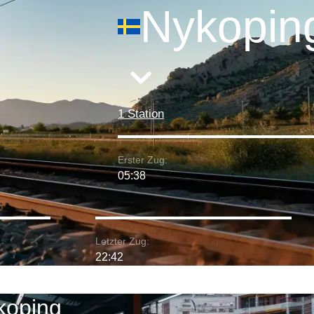
Nykopin
1 Station
Erster Zug:
05:38
Letzter Zug:
22:42
koping