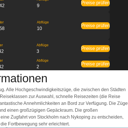
Preise prüfen
:42
9
ter
Abflüge
Preise prüfen
:58
10
er
Abflüge
Preise prüfen
42
3
er
Abflüge
Preise prüfen
42
2
rmationen
Zug. Alle Hochgeschwindigkeitszüge, die zwischen den Städten
 Reiseklassen zur Auswahl, schnelle Reisezeiten (die Reise
 fantastische Annehmlichkeiten an Bord zur Verfügung. Die Züge
t und einen großzügigen Gepäckraum. Die großen
r eine Zugfahrt von Stockholm nach Nykoping zu entscheiden,
 die Fortbewegung sehr erleichtert.