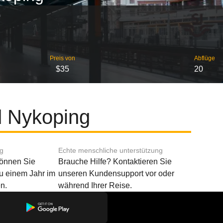
Preis von
Abflüge
$35
20
d Nykoping
ng
Echte menschliche unterstützung
können Sie
Brauche Hilfe? Kontaktieren Sie
u einem Jahr im
unseren Kundensupport vor oder
n.
während Ihrer Reise.