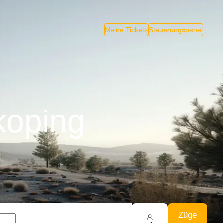
Meine Tickets
Steuerungspanel
koping
Züge