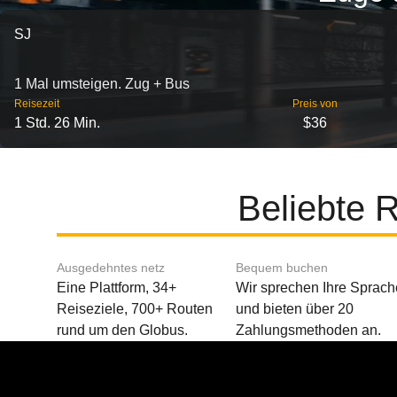
SJ
1 Mal umsteigen. Zug + Bus
Reisezeit
Preis von
1 Std. 26 Min.
$36
Beliebte 
Ausgedehntes netz
Bequem buchen
Eine Plattform, 34+
Wir sprechen Ihre Sprach
Reiseziele, 700+ Routen
und bieten über 20
rund um den Globus.
Zahlungsmethoden an.