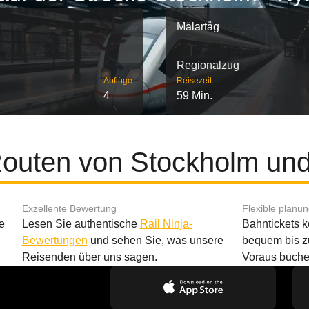
Mälartåg
Regionalzug
Abflüge
Reisezeit
4
59 Min.
Routen von Stockholm un
Exzellente Bewertung
Flexible planu
e
Lesen Sie authentische
Rail Ninja-
Bahntickets 
Bewertungen
und sehen Sie, was unsere
bequem bis z
Reisenden über uns sagen.
Voraus buche