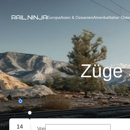
Europa
Asien & Ozeanien
Amerika
Naher Osten
Züge 
Hinfahrt
Rückfahrt
14
Von