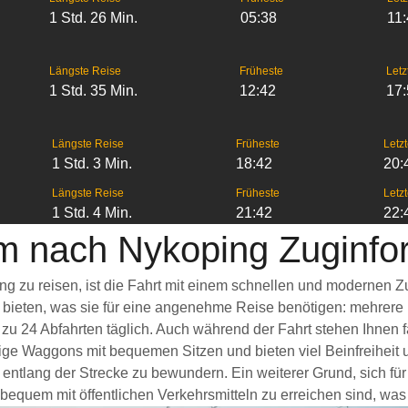
1 Std. 26 Min.
05:38
11
Längste Reise
Früheste
Letz
1 Std. 35 Min.
12:42
17
Längste Reise
Früheste
Letzt
1 Std. 3 Min.
18:42
20:
Längste Reise
Früheste
Letzt
1 Std. 4 Min.
21:42
22:
m nach Nykoping Zuginfo
g zu reisen, ist die Fahrt mit einem schnellen und modernen 
s bieten, was sie für eine angenehme Reise benötigen: mehrere
 zu 24 Abfahrten täglich. Auch während der Fahrt stehen Ihnen
ige Waggons mit bequemen Sitzen und bieten viel Beinfreihei
entlang der Strecke zu bewundern. Ein weiterer Grund, sich fü
 bequem mit öffentlichen Verkehrsmitteln zu erreichen sind, was