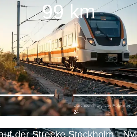
99 km
:
Durchschn. tägliche Abfahrten:
24
auf der Strecke Stockholm - Ny