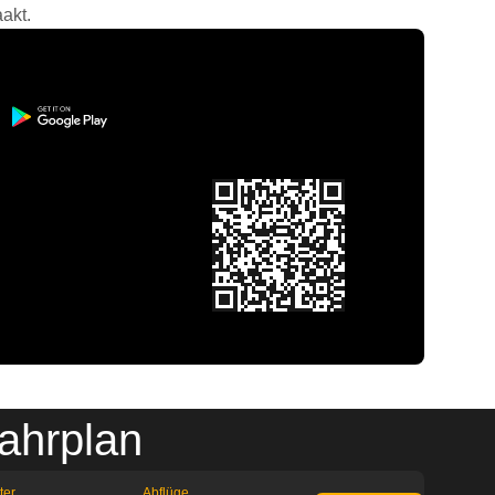
akt.
ahrplan
ter
Abflüge