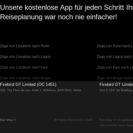
Unsere kostenlose App für jeden Schritt Ih
Reiseplanung war noch nie einfacher!
Züge von Lissabon nach Porto
Züge von Porto nach 
Züge von Lissabon nach Lagos
Züge von Lagos nach
Züge von Lissabon nach Faro
Züge von Faro nach L
Züge von Lissabon nach Braga
Züge von Braga nach 
Firebird GT Limited (OC 1451)
Firebird GT Limit
Züge von Barcelona nach Madrid
Züge von Madrid nach
432, Triq Fleur de Lys, Suite 1, Birkirkara, BKR 9061, Malta
Unit G 15/F Tal Buildin
Züge von Barcelona nach Paris
Züge von Paris nach 
Züge von Barcelona nach San Sebastian
Züge von San Sebasti
Rail Ninja ®
All Rights Reserved © 2026
Rail.Ninja ist ein globa
Züge von Madrid nach Sevilla
Züge von Sevilla nach
oder betreibt keine Züge
Züge von Madrid nach Valencia
Züge von Valencia na