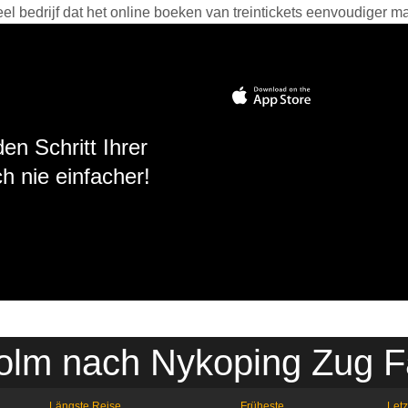
 bedrijf dat het online boeken van treintickets eenvoudiger ma
en Schritt Ihrer
h nie einfacher!
olm nach Nykoping Zug F
Längste Reise
Früheste
Letz