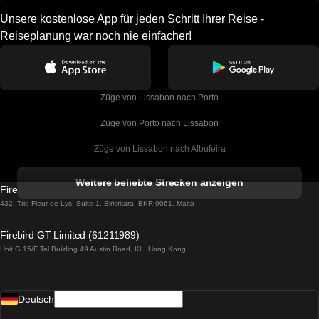
Unsere kostenlose App für jeden Schritt Ihrer Reise -
Reiseplanung war noch nie einfacher!
Züge von Lissabon nach Porto
Züge von Porto nach Lissabon
Züge von Lissabon nach Albufeira
Züge von Albufeira nach Lissabon
Weitere beliebte Strecken anzeigen
Firebird GT Limited (OC 1451)
Züge von Lissabon nach Lagos
432, Triq Fleur de Lys, Suite 1, Birkirkara, BKR 9061, Malta
Züge von Lagos nach Lissabon
Firebird GT Limited (61211989)
Unit G 15/F Tal Building 49 Austin Road, KL, Hong Kong
Züge von Lissabon nach Madrid
Züge von Madrid nach Lissabon
Deutsch
Züge von Lissabon nach Faro