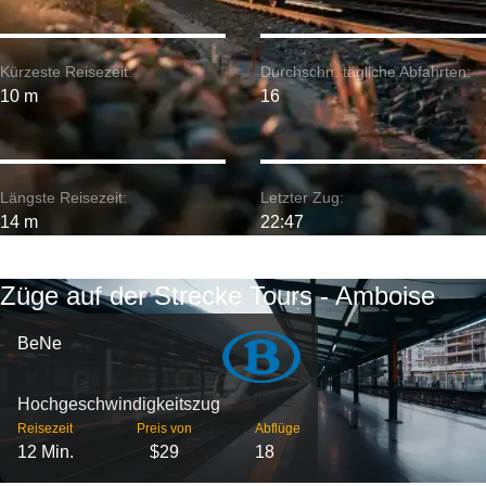
Kürzeste Reisezeit:
Durchschn. tägliche Abfahrten:
10 m
16
Längste Reisezeit:
Letzter Zug:
14 m
22:47
Züge auf der Strecke Tours - Amboise
BeNe
Hochgeschwindigkeitszug
Reisezeit
Preis von
Abflüge
12 Min.
$29
18