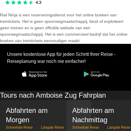
Rail Ninja is een reserveringsdienst voor het online boeken van
treintickets. Het is geen spoorwegmaatschappij, bezit of exploiteert
geen treinen en is geen officiële website van een
spoorwegmaatschappij. Het is een commercieel bedrijf dat het online
boeken van treintickets eenvoudiger maakt.
Unsere kostenlose App für jeden Schritt Ihrer Reise -
Reiseplanung war noch nie einfacher!
Tours nach Amboise Zug Fahrplan
Abfahrten am
Abfahrten am
Morgen
Nachmittag
Schnellste Reise
Längste Reise
Schnellste Reise
Längste Reise