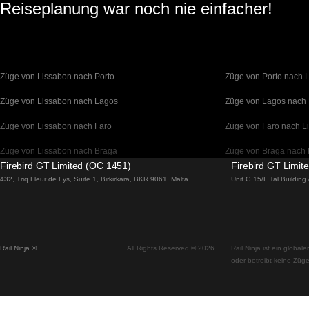
Reiseplanung war noch nie einfacher!
Züge von Lissabon nach Porto
Züge von Porto nach 
Züge von Lissabon nach Lagos
Züge von Lagos nach
Züge von Lissabon nach Faro
Züge von Faro nach L
Züge von Lissabon nach Braga
Züge von Braga nach 
Firebird GT Limited (OC 1451)
Firebird GT Limit
Züge von Barcelona nach Madrid
Züge von Madrid nach
432, Triq Fleur de Lys, Suite 1, Birkirkara, BKR 9061, Malta
Unit G 15/F Tal Buildin
Züge von Barcelona nach Paris
Züge von Paris nach 
Züge von Barcelona nach San Sebastian
Züge von San Sebasti
Rail Ninja ®
All Rights Reserved © 2026
Rail.Ninja ist ein globa
Züge von Madrid nach Sevilla
Züge von Sevilla nach
oder betreibt keine Züge
Züge von Madrid nach Valencia
Züge von Valencia na
Züge von Madrid nach Alicante
Züge von Alicante nac