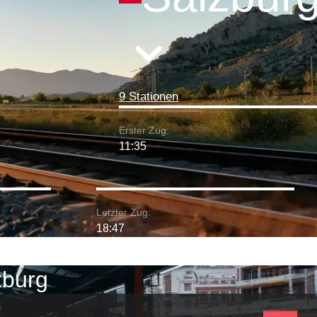
9 Stationen
Erster Zug:
11:35
Letzter Zug:
18:47
zburg