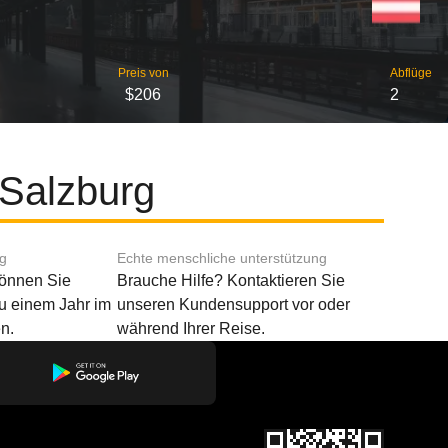
Preis von
Abflüge
$206
2
 Salzburg
ng
Echte menschliche unterstützung
können Sie
Brauche Hilfe? Kontaktieren Sie
u einem Jahr im
unseren Kundensupport vor oder
n.
während Ihrer Reise.