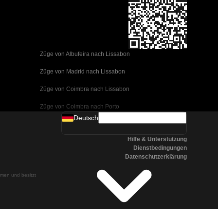
Züge von Albufeira nach Lissabon
Züge von Madrid nach Lissabon
Züge von Coimbra nach Lissabon
Züge von Coimbra nach Porto
Deutsch
Züge von Valencia nach Barcelona
Hilfe & Unterstützung
Züge von Sevilla nach Barcelona
Dienstbedingungen
Datenschutzerklärung
Züge von Malaga nach Barcelona
ehmen und besitzt
Züge von Malaga nach Madrid
Züge von Cordoba nach Madrid
Züge von San Sebastian nach Madrid