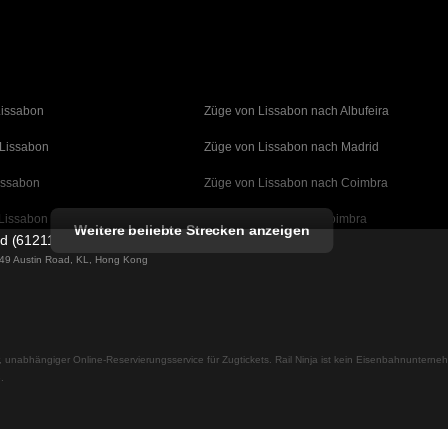
Lissabon
Züge von Lissabon nach Albufeira
 Lissabon
Züge von Lissabon nach Madrid
issabon
Züge von Lissabon nach Coimbra
Lissabon
Züge von Porto nach Coimbra
Weitere beliebte Strecken anzeigen
ed (61211989)
 Barcelona
Züge von Barcelona nach Valencia
g 49 Austin Road, KL, Hong Kong
Barcelona
Züge von Barcelona nach Sevilla
an nach Barcelona
Züge von Barcelona nach Malaga
ler, unabhängiger Online-Reservierungsservice für Zugtickets. Rail Ninja ist kein Eisenbahnuntern
 Madrid
Züge von Madrid nach Malaga
.
ch Madrid
Züge von Madrid nach Cordoba
h Madrid
Züge von Madrid nach San Sebastian