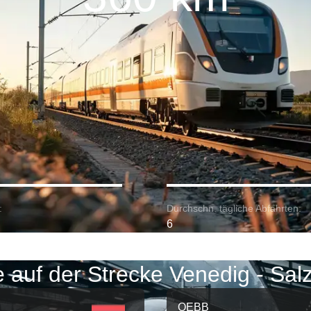
:
Durchschn. tägliche Abfahrten:
6
 auf der Strecke Venedig - Sal
OEBB