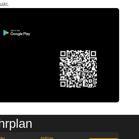
akt.
hrplan
ter
Abflüge