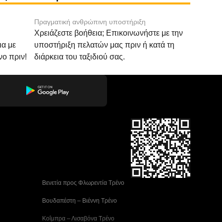
Πραγματική ανθρώπινη υποστήριξη
Χρειάζεστε βοήθεια; Επικοινωνήστε με την
ια με
υποστήριξη πελατών μας πριν ή κατά τη
νο πριν!
διάρκεια του ταξιδιού σας.
 Βενετία προς Φλωρεντία Τρένο
 Βουδαπέστη – Βιέννη Tρένο
 Κοΐμπρα – Λισαβόνα Τρένο