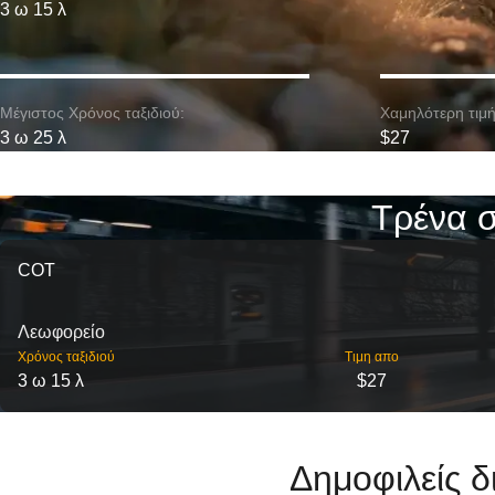
3 ω 15 λ
Μέγιστος Χρόνος ταξιδιού:
Χαμηλότερη τιμή
3 ω 25 λ
$27
Τρένα σ
COT
Λεωφορείο
Χρόνος ταξιδιού
Τιμη απο
3 ω 15 λ
$27
Δημοφιλείς δ