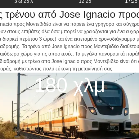
3 ω 25 λ
12:25
17:25
 τρένου από Jose Ignacio προ
nacio προς Μοντεβιδέο είναι να πάρετε ένα γρήγορο και σύγχρ
ν στους επιβάτες όλα όσα μπορεί να χρειάζονται για ένα ευχά
δι διαρκεί περίπου 3 ώρες) και ένα εκτεταμένο χρονοδιάγραμμα
 διαδρομής. Τα τρένα από Jose Ignacio προς Μοντεβιδέο διαθέτο
αιόδωρο χώρο για τις αποσκευές. Τα μεγάλα πανοραμικά παράθυρ
 διαδρομή με τρένο από Jose Ignacio προς Μοντεβιδέο είναι ότι
φοράς, καθιστώντας πολύ εύκολη τη μετακίνησή σας.
180 χλμ