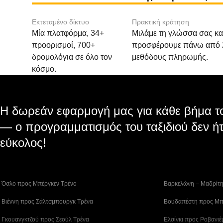
Εκτεταμένο δίκτυο
Πρακτική κράτηση
Μία πλατφόρμα, 34+
Μιλάμε τη γλώσσα σας κα
προορισμοί, 700+
προσφέρουμε πάνω από 
δρομολόγια σε όλο τον
μεθόδους πληρωμής.
κόσμο.
Η δωρεάν εφαρμογή μας για κάθε βήμα το
— ο προγραμματισμός του ταξιδιού δεν ήτ
εύκολος!
 Όσλο προς Μπέργκεν Tρένο
 Βαρκελώνη – Μαδρίτ
 Βιέννη προς Σάλτσμπουργκ Τρένα
 Βουδαπέστη προς Μπ
 Γκουανγκτζού προς Σεούλ Τρένα
 Ελσίνκι προς Ροβανιέ