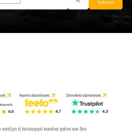
×
1
τρένων
ογή
Άριστη αξιολόγηση
Σπουδαία αξιολόγηση
κατέχει ή λειτουργεί κανένα τρένο και δεν