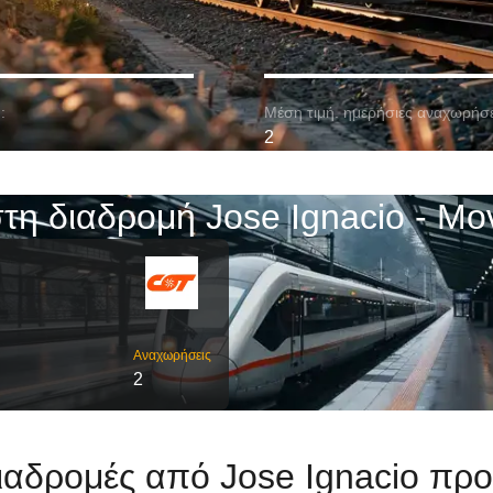
:
Μέση τιμή. ημερήσιες αναχωρήσε
2
τη διαδρομή Jose Ignacio - Μο
Αναχωρήσεις
2
ιαδρομές από Jose Ignacio πρ