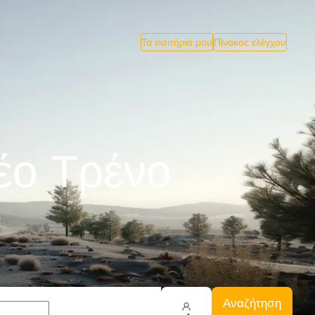
Τα εισιτήριά μου
Πίνακας ελέγχου
δέο Tρένο
Αναζήτηση