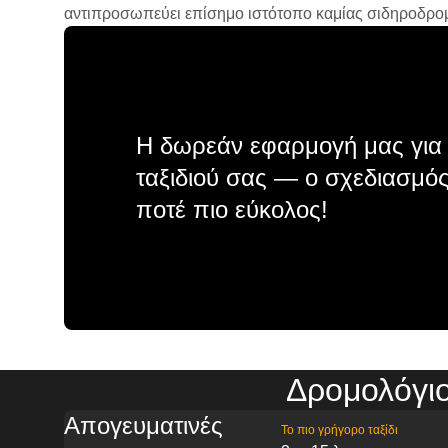
αντιπροσωπεύει επίσημο ιστότοπο καμίας σιδηροδρομικ
Η δωρεάν εφαρμογή μας για 
ταξιδιού σας — ο σχεδιασμός
ποτέ πιο εύκολος!
Δρομολόγιο
Απογευματινές
Το πιο γρήγορο ταξίδι