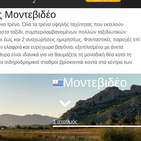
2
ς Μοντεβιδέο
ονο τρένο. Όλα τα τρένα υψηλής ταχύτητας που εκτελούν
ριστο ταξίδι, συμπεριλαμβανομένων πολλών ταξιδιωτικών
 με έως και 2 αναχωρήσεις ημερησίως. Φανταστικές παροχές επί
υν ελαφριά και ευρύχωρα βαγόνια, εξοπλισμένα με άνετα
α είναι ιδανικά για να θαυμάζετε τη μοναδική θέα κατά τη
 οι σιδηροδρομικοί σταθμοί βρίσκονται κοντά στα κέντρα των
Μοντεβιδέο
1 σταθμός
Η νωρίτερη αναχώρηση: