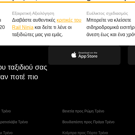
Εξαιρετική Αξιολόγηση
Ευέλικτος σχεδιασμός
ι
Διαβάστε αυθεντικές
κριτικές του
Μπορείτε να κλείσετε
20
Rail Ninja
και δείτε τι λένε οι
σιδηροδρομικά εισιτήρ
ταξιδιώτες μας για εμάς.
άνεση έως και ένα χρό
υ ταξιδιού σας
αν ποτέ πιο
η Tρένο
 Βενετία προς Ρώμη Τρένο
ρατισλάβα Τρένα
 Βουδαπέστη προς Πράγα Tρένο
μι Τρένο
 Κοΐμπρα προς Πόρτο Τρένα