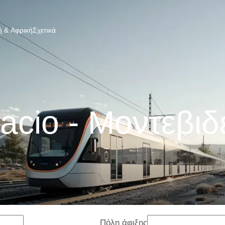
 & Αφρική
Σχετικά
acio - Μοντεβι
Πόλη άφιξης