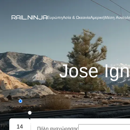
Ευρώπη
Ασία & Ωκεανία
Αμερική
Μέση Ανατολή
Jose Ign
Μονοδρομική
Με επιστροφή
14
Πόλη αναχώρησης