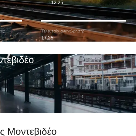
12:25
ις:
Τελευταία αναχώρηση:
17:25
ντεβιδέο
ος Μοντεβιδέο