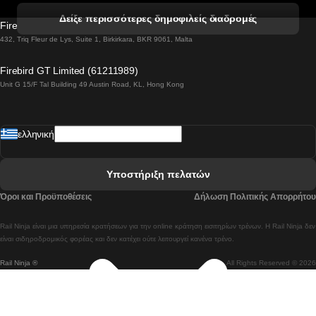
 Βενετία προς Φλωρεντία Τρένο
Δείξε περισσότερες δημοφιλείς διαδρομές
Firebird GT Limited (OC 1451)
 Βιέννη προς Σάλτσμπουργκ Τρένα
432, Triq Fleur de Lys, Suite 1, Birkirkara, BKR 9061, Malta
 Βουδαπέστη προς Μπρατισλάβα Τρένα
Firebird GT Limited (61211989)
Unit G 15/F Tal Building 49 Austin Road, KL, Hong Kong
 Βουδαπέστη προς Πράγα Tρένο
 Βουδαπέστη – Βιέννη Tρένο
ελληνική
 Γκουανγκτζού προς Σεούλ Τρένα
 Ελσίνκι προς Ροβανιέμι Τρένο
Υποστήριξη πελατών
 Κοΐμπρα προς Πόρτο Τρένα
Όροι και Προϋποθέσεις
Δήλωση Πολιτικής Απορρήτου
 Κοΐμπρα – Λισαβόνα Τρένο
Rail Ninja είναι μια υπηρεσία κρατήσεων για την online κράτηση εισιτηρίων τρένων. Η Rail Ninja δεν
 Λισαβόνα προς Λάγος Tρένο
είναι σιδηροδρομικός φορέας και δεν κατέχει ούτε λειτουργεί κανένα τρένο.
Rail Ninja ®
All Rights Reserved © 2026
 Λισαβόνα προς Μαδρίτη Τρένα
 Λισαβόνα – Αλμπουφέιρα Τρένο
 Λισαβόνα – Πόρτο Tρένο