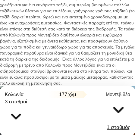
χρειάζονται για ένα ευχάριστο ταξίδι, συμπεριλαμβανομένων πολλών
ταξιδιωτικών θέσεων για να επιλέξουν, γρήγορους χρόνους ταξιδιού (το
ταξίδι διαρκεί περίπου ώρες) και ένα εκτεταμένο χρονοδιάγραμμα με
έως και αναχωρήσεις ημερησίως. Φανταστικές παροχές επί του τρένου
είναι επίσης στη διάθεσή σας κατά τη διάρκεια της διαδρομής. Τα τρένα
από Κολωνία προς Μοντεβιδέο διαθέτουν ελαφριά και ευρύχωρα
βαγόνια, εξοπλισμένα με άνετα καθίσματα, και προσφέρουν άφθονο
χώρο για τα πόδια και γενναιόδωρο χώρο για τις αποσκευές. Τα μεγάλα
πανοραμικά παράθυρα είναι ιδανικά για να θαυμάζετε τη μοναδική θέα
κατά τη διάρκεια της διαδρομής. Ένας άλλος λόγος για να επιλέξετε μια
διαδρομή με τρένο από Κολωνία προς Μοντεβιδέο είναι ότι οι
σιδηροδρομικοί σταθμοί βρίσκονται κοντά στα κέντρα των πόλεων και
είναι εύκολα προσβάσιμοι με τα μέσα μαζικής μεταφοράς, καθιστώντας
πολύ εύκολη τη μετακίνησή σας.
Κολωνία
177 χλμ
Μοντεβιδέο
3 σταθμοί
1 σταθμός