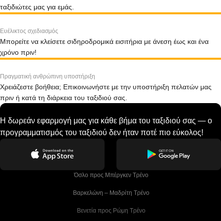
ταξιδιώτες μας για εμάς.
Ευέλικτος σχεδιασμός
Μπορείτε να κλείσετε σιδηροδρομικά εισιτήρια με άνεση έως και ένα
χρόνο πριν!
Πραγματική ανθρώπινη υποστήριξη
Χρειάζεστε βοήθεια; Επικοινωνήστε με την υποστήριξη πελατών μας
πριν ή κατά τη διάρκεια του ταξιδιού σας.
Η δωρεάν εφαρμογή μας για κάθε βήμα του ταξιδιού σας — ο
προγραμματισμός του ταξιδιού δεν ήταν ποτέ πιο εύκολος!
 Όσλο προς Μπέργκεν Tρένο
 Βαρκελώνη – Μαδρίτη Tρένο
 Βενετία προς Ρώμη Τρένο