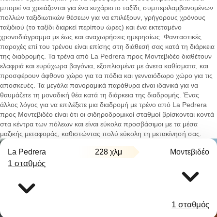
μπορεί να χρειάζονται για ένα ευχάριστο ταξίδι, συμπεριλαμβανομένων
πολλών ταξιδιωτικών θέσεων για να επιλέξουν, γρήγορους χρόνους
ταξιδιού (το ταξίδι διαρκεί περίπου ώρες) και ένα εκτεταμένο
χρονοδιάγραμμα με έως και αναχωρήσεις ημερησίως. Φανταστικές
παροχές επί του τρένου είναι επίσης στη διάθεσή σας κατά τη διάρκεια
της διαδρομής. Τα τρένα από La Pedrera προς Μοντεβιδέο διαθέτουν
ελαφριά και ευρύχωρα βαγόνια, εξοπλισμένα με άνετα καθίσματα, και
προσφέρουν άφθονο χώρο για τα πόδια και γενναιόδωρο χώρο για τις
αποσκευές. Τα μεγάλα πανοραμικά παράθυρα είναι ιδανικά για να
θαυμάζετε τη μοναδική θέα κατά τη διάρκεια της διαδρομής. Ένας
άλλος λόγος για να επιλέξετε μια διαδρομή με τρένο από La Pedrera
προς Μοντεβιδέο είναι ότι οι σιδηροδρομικοί σταθμοί βρίσκονται κοντά
στα κέντρα των πόλεων και είναι εύκολα προσβάσιμοι με τα μέσα
μαζικής μεταφοράς, καθιστώντας πολύ εύκολη τη μετακίνησή σας.
La Pedrera
228 χλμ
Μοντεβιδέο
1 σταθμός
1 σταθμός