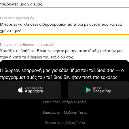
ταξιδιώτες μας για εμάς.
Ευέλικτος σχεδιασμός
Μπορείτε να κλείσετε σιδηροδρομικά εισιτήρια με άνεση έως και ένα
χρόνο πριν!
Πραγματική ανθρώπινη υποστήριξη
Χρειάζεστε βοήθεια; Επικοινωνήστε με την υποστήριξη πελατών μας
πριν ή κατά τη διάρκεια του ταξιδιού σας.
Η δωρεάν εφαρμογή μας για κάθε βήμα του ταξιδιού σας — ο
προγραμματισμός του ταξιδιού δεν ήταν ποτέ πιο εύκολος!
 Όσλο προς Μπέργκεν Tρένο
 Βαρκελώνη – Μαδρίτη Tρένο
 Βενετία προς Ρώμη Τρένο