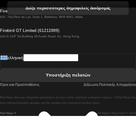
 Βενετία προς Φλωρεντία Τρένο
Δείξε περισσότερες δημοφιλείς διαδρομές
Firebird GT Limited (OC 1451)
 Βιέννη προς Σάλτσμπουργκ Τρένα
432, Triq Fleur de Lys, Suite 1, Birkirkara, BKR 9061, Malta
 Βουδαπέστη προς Μπρατισλάβα Τρένα
Firebird GT Limited (61211989)
Unit G 15/F Tal Building 49 Austin Road, KL, Hong Kong
 Βουδαπέστη προς Πράγα Tρένο
 Βουδαπέστη – Βιέννη Tρένο
ελληνική
 Γκουανγκτζού προς Σεούλ Τρένα
 Ελσίνκι προς Ροβανιέμι Τρένο
Υποστήριξη πελατών
 Κοΐμπρα προς Πόρτο Τρένα
Όροι και Προϋποθέσεις
Δήλωση Πολιτικής Απορρήτου
 Κοΐμπρα – Λισαβόνα Τρένο
Rail Ninja είναι μια υπηρεσία κρατήσεων για την online κράτηση εισιτηρίων τρένων. Η Rail Ninja δεν
 Λισαβόνα προς Λάγος Tρένο
είναι σιδηροδρομικός φορέας και δεν κατέχει ούτε λειτουργεί κανένα τρένο.
Rail Ninja ®
All Rights Reserved © 2026
 Λισαβόνα προς Μαδρίτη Τρένα
 Λισαβόνα – Αλμπουφέιρα Τρένο
 Λισαβόνα – Πόρτο Tρένο