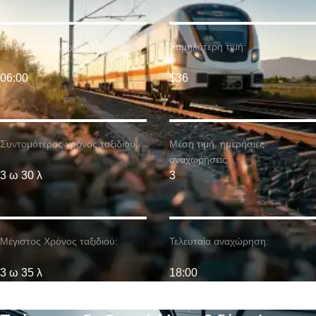
Η νωρίτερη αναχώρηση:
Χαμηλότερη τιμή:
06:00
$36
Συντομότερος χρόνος ταξιδιού:
Μέση τιμή. ημερήσιες
αναχωρήσεις:
3 ω 30 λ
3
Μέγιστος Χρόνος ταξιδιού:
Τελευταία αναχώρηση:
3 ω 35 λ
18:00