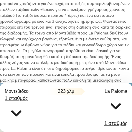
μπορεί να χρειάζονται για ένα ευχάριστο ταξίδι, συμπεριλαμβανομένων
πολλών ταξιδιωτικών θέσεων για να επιλέξουν, γρήγορους χρόνους
ταξιδιού (το ταξίδι διαρκεί περίπου 4 ώρες) και ένα εκτεταμένο
χρονοδιάγραμμα με έως και 3 αναχωρήσεις ημερησίως. Φανταστικές
παροχές επί του τρένου είναι επίσης στη διάθεσή σας κατά τη διάρκεια
της διαδρομής. Τα τρένα από Μοντεβιδέο προς La Paloma διαθέτουν
ελαφριά και ευρύχωρα βαγόνια, εξοπλισμένα με άνετα καθίσματα, και
προσφέρουν άφθονο χώρο για τα πόδια και γενναιόδωρο χώρο για τις
αποσκευές. Τα μεγάλα πανοραμικά παράθυρα είναι ιδανικά για να
θαυμάζετε τη μοναδική θέα κατά τη διάρκεια της διαδρομής. Ένας
άλλος λόγος για να επιλέξετε μια διαδρομή με τρένο από Μοντεβιδέο
προς La Paloma είναι ότι οι σιδηροδρομικοί σταθμοί βρίσκονται κοντά
στα κέντρα των πόλεων και είναι εύκολα προσβάσιμοι με τα μέσα
μαζικής μεταφοράς, καθιστώντας πολύ εύκολη τη μετακίνησή σας.
Μοντεβιδέο
223 χλμ
La Paloma
1 σταθμός
1 σταθμός