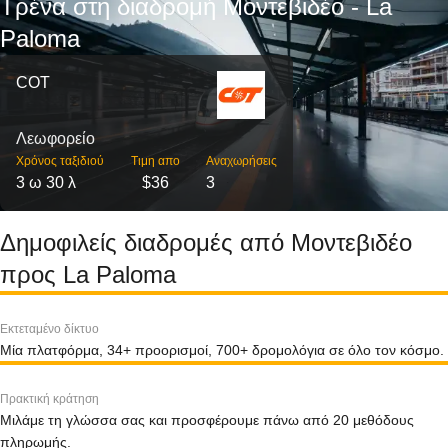
Τρένα στη διαδρομή Μοντεβιδέο - La
Paloma
COT
Λεωφορείο
Χρόνος ταξιδιού
Τιμη απο
Αναχωρήσεις
3 ω 30 λ
$36
3
Δημοφιλείς διαδρομές από Μοντεβιδέο
προς La Paloma
Εκτεταμένο δίκτυο
Μία πλατφόρμα, 34+ προορισμοί, 700+ δρομολόγια σε όλο τον κόσμο.
Πρακτική κράτηση
Μιλάμε τη γλώσσα σας και προσφέρουμε πάνω από 20 μεθόδους
πληρωμής.