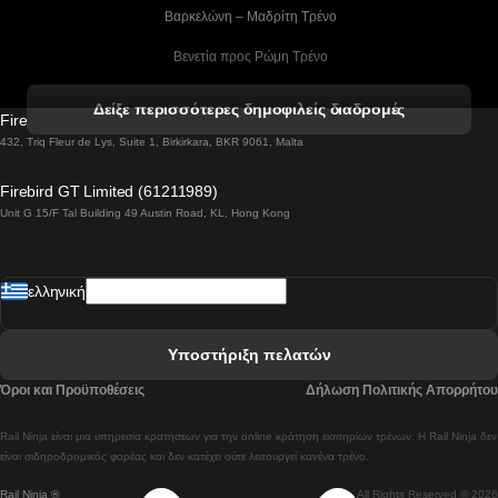
 Βαρκελώνη – Μαδρίτη Tρένο
 Βενετία προς Ρώμη Τρένο
 Βενετία προς Φλωρεντία Τρένο
Δείξε περισσότερες δημοφιλείς διαδρομές
Firebird GT Limited (OC 1451)
 Βιέννη προς Σάλτσμπουργκ Τρένα
432, Triq Fleur de Lys, Suite 1, Birkirkara, BKR 9061, Malta
 Βουδαπέστη προς Μπρατισλάβα Τρένα
Firebird GT Limited (61211989)
Unit G 15/F Tal Building 49 Austin Road, KL, Hong Kong
 Βουδαπέστη προς Πράγα Tρένο
 Βουδαπέστη – Βιέννη Tρένο
ελληνική
 Γκουανγκτζού προς Σεούλ Τρένα
 Ελσίνκι προς Ροβανιέμι Τρένο
Υποστήριξη πελατών
 Κοΐμπρα προς Πόρτο Τρένα
Όροι και Προϋποθέσεις
Δήλωση Πολιτικής Απορρήτου
 Κοΐμπρα – Λισαβόνα Τρένο
Rail Ninja είναι μια υπηρεσία κρατήσεων για την online κράτηση εισιτηρίων τρένων. Η Rail Ninja δεν
 Λισαβόνα προς Λάγος Tρένο
είναι σιδηροδρομικός φορέας και δεν κατέχει ούτε λειτουργεί κανένα τρένο.
Rail Ninja ®
All Rights Reserved © 2026
 Λισαβόνα προς Μαδρίτη Τρένα