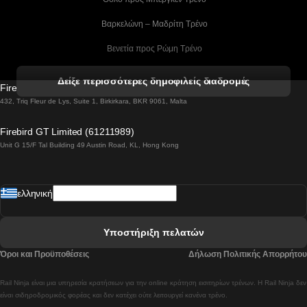
 Βαρκελώνη – Μαδρίτη Tρένο
 Βενετία προς Ρώμη Τρένο
 Βενετία προς Φλωρεντία Τρένο
Δείξε περισσότερες δημοφιλείς διαδρομές
Firebird GT Limited (OC 1451)
 Βιέννη προς Σάλτσμπουργκ Τρένα
432, Triq Fleur de Lys, Suite 1, Birkirkara, BKR 9061, Malta
 Βουδαπέστη προς Μπρατισλάβα Τρένα
Firebird GT Limited (61211989)
Unit G 15/F Tal Building 49 Austin Road, KL, Hong Kong
 Βουδαπέστη προς Πράγα Tρένο
 Βουδαπέστη – Βιέννη Tρένο
ελληνική
 Γκουανγκτζού προς Σεούλ Τρένα
 Ελσίνκι προς Ροβανιέμι Τρένο
Υποστήριξη πελατών
 Κοΐμπρα προς Πόρτο Τρένα
Όροι και Προϋποθέσεις
Δήλωση Πολιτικής Απορρήτου
 Κοΐμπρα – Λισαβόνα Τρένο
Rail Ninja είναι μια υπηρεσία κρατήσεων για την online κράτηση εισιτηρίων τρένων. Η Rail Ninja δεν
 Λισαβόνα προς Λάγος Tρένο
είναι σιδηροδρομικός φορέας και δεν κατέχει ούτε λειτουργεί κανένα τρένο.