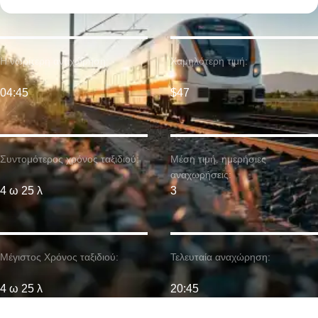
Η νωρίτερη αναχώρηση:
Χαμηλότερη τιμή:
04:45
$47
Συντομότερος χρόνος ταξιδιού:
Μέση τιμή. ημερήσιες
αναχωρήσεις:
4 ω 25 λ
3
Μέγιστος Χρόνος ταξιδιού:
Τελευταία αναχώρηση:
4 ω 25 λ
20:45