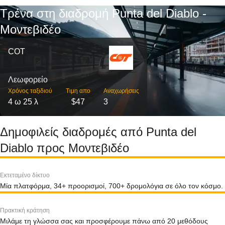
Τρένα στη διαδρομή Punta del Diablo -
Μοντεβιδέο
COT
Λεωφορείο
Χρόνος ταξιδιού
Τιμη απο
Αναχωρήσεις
4 ω 25 λ
$47
3
Δημοφιλείς διαδρομές από Punta del
Diablo προς Μοντεβιδέο
Εκτεταμένο δίκτυο
Μία πλατφόρμα, 34+ προορισμοί, 700+ δρομολόγια σε όλο τον κόσμο.
Πρακτική κράτηση
Μιλάμε τη γλώσσα σας και προσφέρουμε πάνω από 20 μεθόδους