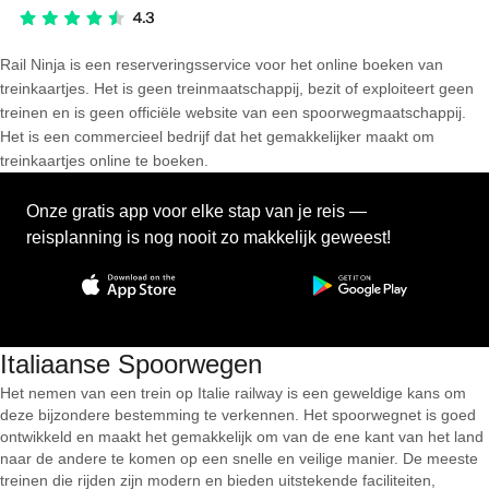
Rail Ninja is een reserveringsservice voor het online boeken van
treinkaartjes. Het is geen treinmaatschappij, bezit of exploiteert geen
treinen en is geen officiële website van een spoorwegmaatschappij.
Het is een commercieel bedrijf dat het gemakkelijker maakt om
treinkaartjes online te boeken.
Onze gratis app voor elke stap van je reis —
reisplanning is nog nooit zo makkelijk geweest!
Italiaanse Spoorwegen
Het nemen van een trein op Italie railway is een geweldige kans om
deze bijzondere bestemming te verkennen. Het spoorwegnet is goed
ontwikkeld en maakt het gemakkelijk om van de ene kant van het land
naar de andere te komen op een snelle en veilige manier. De meeste
treinen die rijden zijn modern en bieden uitstekende faciliteiten,