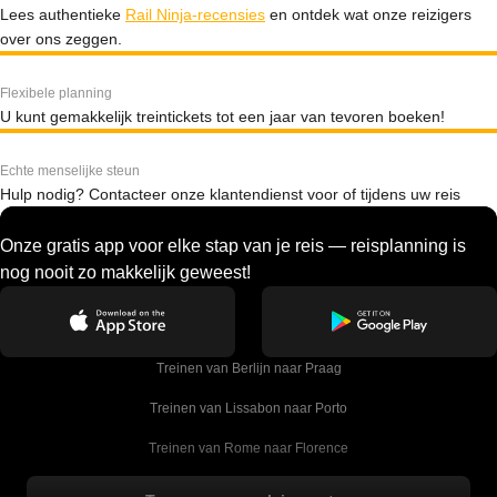
Lees authentieke
Rail Ninja-recensies
en ontdek wat onze reizigers
over ons zeggen.
Flexibele planning
U kunt gemakkelijk treintickets tot een jaar van tevoren boeken!
Echte menselijke steun
Hulp nodig? Contacteer onze klantendienst voor of tijdens uw reis
Onze gratis app voor elke stap van je reis — reisplanning is
nog nooit zo makkelijk geweest!
Treinen van Berlijn naar Praag
Treinen van Lissabon naar Porto
Treinen van Rome naar Florence
Treinen van Rome naar Venetie