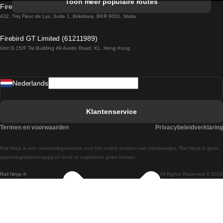
Toon meer populaire routes
Firebird GT Limited (OC 1451)
Treinen van Sevilla naar Barcelona
432, Triq Fleur de Lys, Suite 1, Birkirkara, BKR 9061, Malta
Treinen van Dublin naar Belfast
Firebird GT Limited (61211989)
Unit G 15/F Tal Building 49 Austin Road, KL, Hong Kong
Treinen van Praag naar Wenen
Treinen van Sevilla naar Madrid
Nederlands
Treinen van Barcelona naar Sevilla
Treinen van Faro naar Lissabon
Klantenservice
Treinen van Faro naar Porto
Termen en voorwaarden
Privacybeleidverklaring
Treinen van Praag naar Berlijn
Rail Ninja is een reserveringsservice voor het online boeken van treinkaartjes. Rail Ninja is geen
Treinen van Wenen naar Salzburg
spoorwegmaatschappij en bezit of exploiteert geen treinen.
Rail Ninja ®
All Rights Reserved © 2026
Treinen van Wenen naar Praag
Treinen van Wenen naar Boedapest
Treinen van Venetie naar Rome