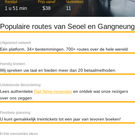
Reistijd
Prijs vanaf
Vertrekken
1 u 51 min
$38
11
Populaire routes van Seoel en Gangneung
Uitgebreid netwerk
Eén platform, 34+ bestemmingen, 700+ routes over de hele wereld.
Handig boeken
Wij spreken uw taal en bieden meer dan 20 betaalmethoden.
Uitstekende Beoordeling
Lees authentieke
Rail Ninja-recensies
en ontdek wat onze reizigers
over ons zeggen.
Flexibele planning
U kunt gemakkelijk treintickets tot een jaar van tevoren boeken!
Echte menselijke steun