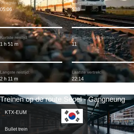
Vroegste vertrek:
Laagste prijs:
05:06
$38
Kortste reistijd:
Gem. dagelijks vertrek:
1 h 51 m
11
Langste reistijd:
Laatste vertrek:
2 h 11 m
22:14
Treinen op de route Seoel - Gangneung
KTX-EUM
Bullet trein