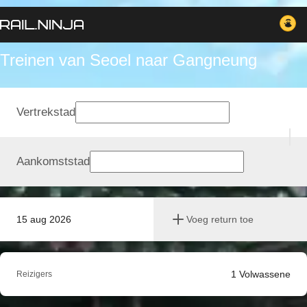
Treinen van Seoel naar Gangneung
Vertrekstad
Aankomststad
15 aug 2026
Voeg return toe
1
Volwassene
Reizigers