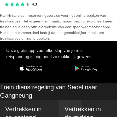
Rail Ninja is een reserveringsservice voor het online boeken van
treinkaartjes. Het is geen treinmaatschappij, bezit of exploiteert geen
treinen en is geen officiële website van een spoorwegmaatschappij.
Het is een commercieel bedrijf dat het gemakkelijker maakt om
treinkaartjes online te boeken.
Onze gratis app voor elke stap van je reis —
reisplanning is nog nooit zo makkelijk geweest!
Trein dienstregeling van Seoel naar
Gangneung
Vertrekken in
Vertrekken in