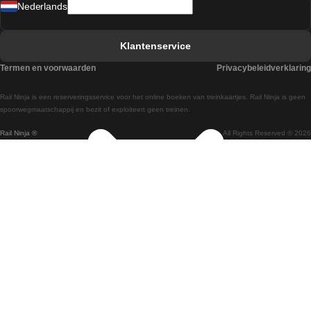
Nederlands
Treinen van Barcelona naar Sevilla
Treinen van Faro naar Lissabon
Klantenservice
Treinen van Faro naar Porto
Termen en voorwaarden
Privacybeleidverklaring
Treinen van Praag naar Berlijn
Rail Ninja is een reserveringsservice voor het online boeken van treinkaartjes. Rail Ninja is geen
Treinen van Wenen naar Salzburg
spoorwegmaatschappij en bezit of exploiteert geen treinen.
Rail Ninja ®
All Rights Reserved © 2026
Treinen van Wenen naar Praag
Treinen van Wenen naar Boedapest
Treinen van Venetie naar Rome
Treinen van Venetie naar Florence
Treinen van Valencia naar Madrid
Treinen van Valencia naar Barcelona
Treinen van Ulsan naar Seoel
Treinen van Sydney naar Canberra