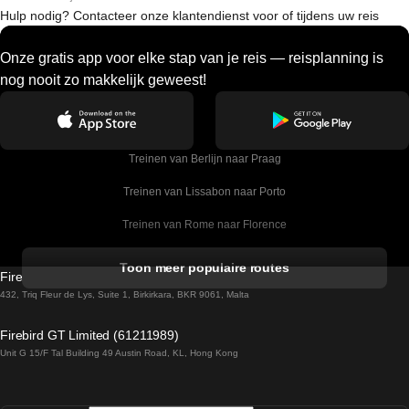
Hulp nodig? Contacteer onze klantendienst voor of tijdens uw reis
Onze gratis app voor elke stap van je reis — reisplanning is
nog nooit zo makkelijk geweest!
Treinen van Berlijn naar Praag
Treinen van Lissabon naar Porto
Treinen van Rome naar Florence
Treinen van Rome naar Venetie
Toon meer populaire routes
Firebird GT Limited (OC 1451)
Treinen van Sevilla naar Barcelona
432, Triq Fleur de Lys, Suite 1, Birkirkara, BKR 9061, Malta
Treinen van Dublin naar Belfast
Firebird GT Limited (61211989)
Unit G 15/F Tal Building 49 Austin Road, KL, Hong Kong
Treinen van Praag naar Wenen
Treinen van Sevilla naar Madrid