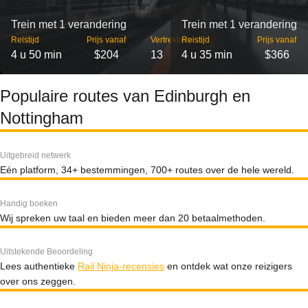
Trein met 1 verandering
Trein met 1 verandering
Reistijd
Prijs vanaf
Vertrekken
Reistijd
Prijs vanaf
4 u 50 min
$204
13
4 u 35 min
$366
Populaire routes van Edinburgh en
Nottingham
Uitgebreid netwerk
Eén platform, 34+ bestemmingen, 700+ routes over de hele wereld.
Handig boeken
Wij spreken uw taal en bieden meer dan 20 betaalmethoden.
Uitstekende Beoordeling
Lees authentieke
Rail Ninja-recensies
en ontdek wat onze reizigers
over ons zeggen.