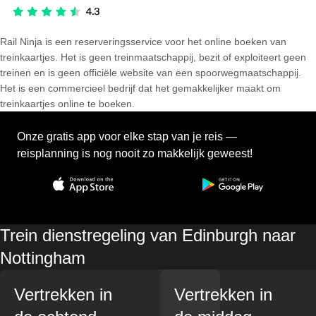
Rail Ninja is een reserveringsservice voor het online boeken van
treinkaartjes. Het is geen treinmaatschappij, bezit of exploiteert geen
treinen en is geen officiële website van een spoorwegmaatschappij.
Het is een commercieel bedrijf dat het gemakkelijker maakt om
treinkaartjes online te boeken.
Onze gratis app voor elke stap van je reis —
reisplanning is nog nooit zo makkelijk geweest!
Trein dienstregeling van Edinburgh naar
Nottingham
Vertrekken in
Vertrekken in