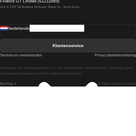
Firebird GT Limited (61211989)
Unit G 15/F Tal Building 49 Austin Road, KL, Hong Kong
Treinen van Praag naar Wenen
Treinen van Sevilla naar Madrid
Nederlands
Treinen van Barcelona naar Sevilla
Treinen van Faro naar Lissabon
Klantenservice
Treinen van Faro naar Porto
Termen en voorwaarden
Privacybeleidverklaring
Treinen van Praag naar Berlijn
Rail Ninja is een reserveringsservice voor het online boeken van treinkaartjes. Rail Ninja is geen
Treinen van Wenen naar Salzburg
spoorwegmaatschappij en bezit of exploiteert geen treinen.
Rail Ninja ®
All Rights Reserved © 2026
Treinen van Wenen naar Praag
Treinen van Wenen naar Boedapest
Treinen van Venetie naar Rome
Treinen van Venetie naar Florence
Treinen van Valencia naar Madrid