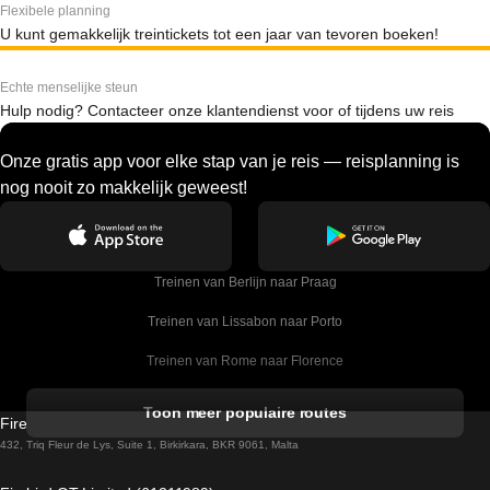
Flexibele planning
U kunt gemakkelijk treintickets tot een jaar van tevoren boeken!
Echte menselijke steun
Hulp nodig? Contacteer onze klantendienst voor of tijdens uw reis
Onze gratis app voor elke stap van je reis — reisplanning is
nog nooit zo makkelijk geweest!
Treinen van Berlijn naar Praag
Treinen van Lissabon naar Porto
Treinen van Rome naar Florence
Treinen van Rome naar Venetie
Toon meer populaire routes
Firebird GT Limited (OC 1451)
Treinen van Sevilla naar Barcelona
432, Triq Fleur de Lys, Suite 1, Birkirkara, BKR 9061, Malta
Treinen van Dublin naar Belfast