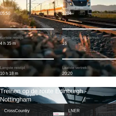
Vroegste vertrek:
Laagste prijs:
05:50
$204
Kortste reistijd:
Gem. dagelijks vertrek:
4 h 35 m
16
Langste reistijd:
Laatste vertrek:
10 h 18 m
20:20
Treinen op de route Edinburgh -
Nottingham
CrossCountry
LNER