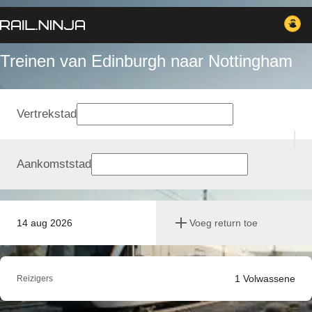
Treinen van Edinburgh naar Nottingham
Vertrekstad
Aankomststad
14 aug 2026
Voeg return toe
1
Volwassene
Reizigers