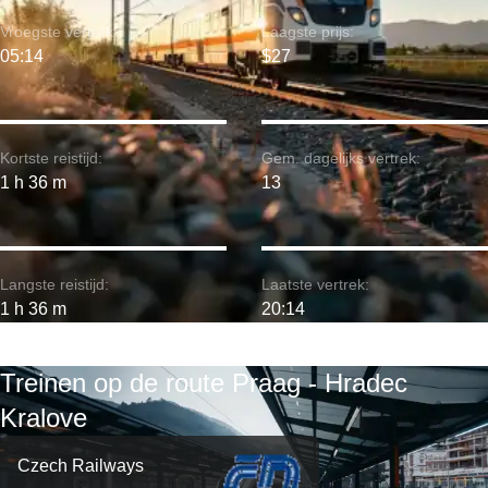
Vroegste vertrek:
Laagste prijs:
05:14
$27
Kortste reistijd:
Gem. dagelijks vertrek:
1 h 36 m
13
Langste reistijd:
Laatste vertrek:
1 h 36 m
20:14
Treinen op de route Praag - Hradec
Kralove
Czech Railways