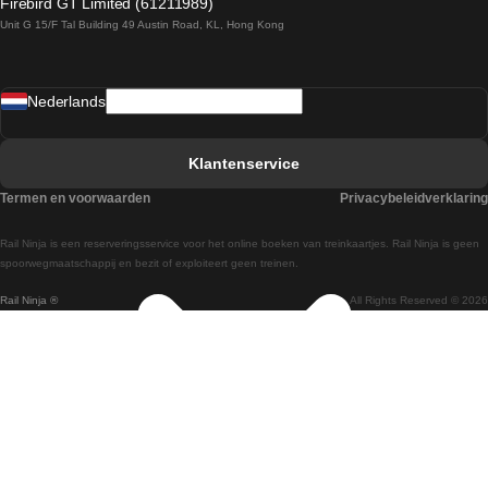
Firebird GT Limited (61211989)
Unit G 15/F Tal Building 49 Austin Road, KL, Hong Kong
Treinen van Praag naar Wenen
Treinen van Sevilla naar Madrid
Nederlands
Treinen van Barcelona naar Sevilla
Treinen van Faro naar Lissabon
Klantenservice
Treinen van Faro naar Porto
Termen en voorwaarden
Privacybeleidverklaring
Treinen van Praag naar Berlijn
Rail Ninja is een reserveringsservice voor het online boeken van treinkaartjes. Rail Ninja is geen
Treinen van Wenen naar Salzburg
spoorwegmaatschappij en bezit of exploiteert geen treinen.
Rail Ninja ®
All Rights Reserved © 2026
Treinen van Wenen naar Praag
Treinen van Wenen naar Boedapest
Treinen van Venetie naar Rome
Treinen van Venetie naar Florence
Treinen van Valencia naar Madrid