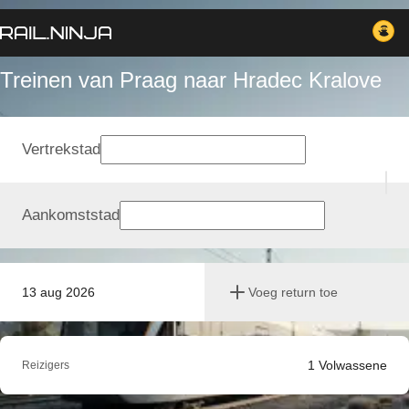
Treinen van Praag naar Hradec Kralove
Vertrekstad
Aankomststad
13 aug 2026
Voeg return toe
1
Volwassene
Reizigers