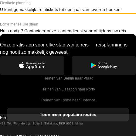
Flexibele planning
U kunt gemakkelijk treintickets tot een jaar van tevoren boeken!
Echte menselijke steun
Hulp nodig? Contacteer onze klantendienst voor of tijdens uw reis
Onze gratis app voor elke stap van je reis — reisplanning is
nog nooit zo makkelijk geweest!
Treinen van Berlijn naar Praag
Treinen van Lissabon naar Porto
Treinen van Rome naar Florence
Treinen van Rome naar Venetie
Toon meer populaire routes
Firebird GT Limited (OC 1451)
Treinen van Sevilla naar Barcelona
432, Triq Fleur de Lys, Suite 1, Birkirkara, BKR 9061, Malta
Treinen van Dublin naar Belfast