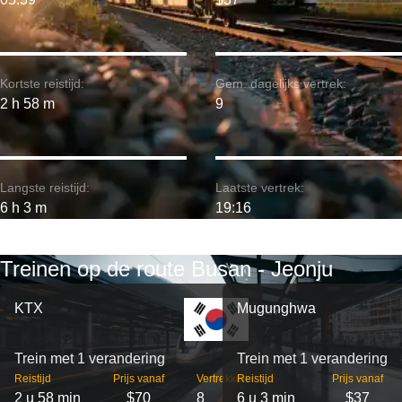
Kortste reistijd:
Gem. dagelijks vertrek:
2 h 58 m
9
Langste reistijd:
Laatste vertrek:
6 h 3 m
19:16
Treinen op de route Busan - Jeonju
KTX
Mugunghwa
Trein met 1 verandering
Trein met 1 verandering
Reistijd
Prijs vanaf
Vertrekken
Reistijd
Prijs vanaf
2 u 58 min
$70
8
6 u 3 min
$37