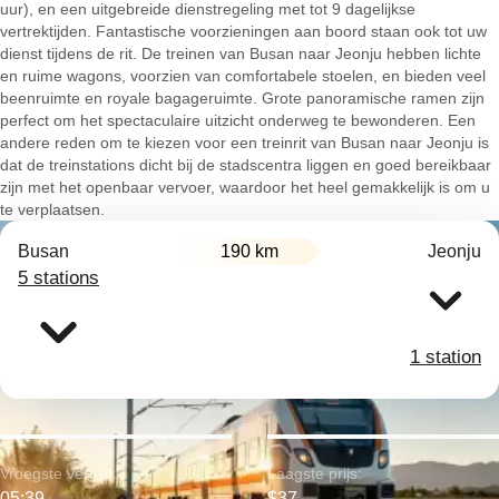
uur), en een uitgebreide dienstregeling met tot 9 dagelijkse
vertrektijden. Fantastische voorzieningen aan boord staan ook tot uw
dienst tijdens de rit. De treinen van Busan naar Jeonju hebben lichte
en ruime wagons, voorzien van comfortabele stoelen, en bieden veel
beenruimte en royale bagageruimte. Grote panoramische ramen zijn
perfect om het spectaculaire uitzicht onderweg te bewonderen. Een
andere reden om te kiezen voor een treinrit van Busan naar Jeonju is
dat de treinstations dicht bij de stadscentra liggen en goed bereikbaar
zijn met het openbaar vervoer, waardoor het heel gemakkelijk is om u
te verplaatsen.
Busan
190 km
Jeonju
5 stations
1 station
Vroegste vertrek:
Laagste prijs:
05:39
$37