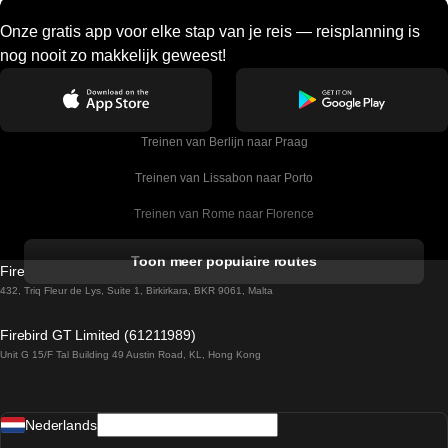
Onze gratis app voor elke stap van je reis — reisplanning is
nog nooit zo makkelijk geweest!
Treinen van Berlijn naar Praag
Treinen van Lissabon naar Porto
Treinen van Rome naar Florence
Treinen van Rome naar Venetie
Toon meer populaire routes
Firebird GT Limited (OC 1451)
Treinen van Sevilla naar Barcelona
432, Triq Fleur de Lys, Suite 1, Birkirkara, BKR 9061, Malta
Treinen van Dublin naar Belfast
Firebird GT Limited (61211989)
Unit G 15/F Tal Building 49 Austin Road, KL, Hong Kong
Treinen van Praag naar Wenen
Treinen van Sevilla naar Madrid
Nederlands
Treinen van Barcelona naar Sevilla