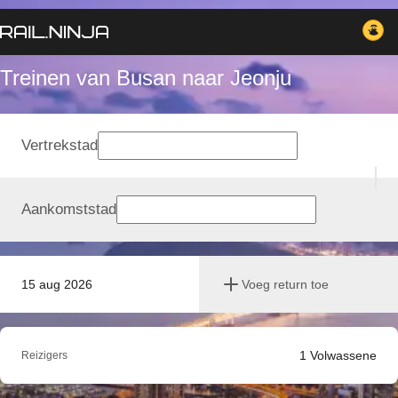
Treinen van Busan naar Jeonju
Vertrekstad
Aankomststad
15 aug 2026
Voeg return toe
1
Volwassene
Reizigers