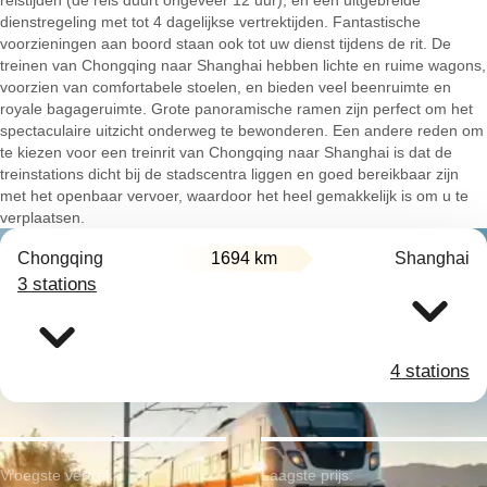
reistijden (de reis duurt ongeveer 12 uur), en een uitgebreide
dienstregeling met tot 4 dagelijkse vertrektijden. Fantastische
voorzieningen aan boord staan ook tot uw dienst tijdens de rit. De
treinen van Chongqing naar Shanghai hebben lichte en ruime wagons,
voorzien van comfortabele stoelen, en bieden veel beenruimte en
royale bagageruimte. Grote panoramische ramen zijn perfect om het
spectaculaire uitzicht onderweg te bewonderen. Een andere reden om
te kiezen voor een treinrit van Chongqing naar Shanghai is dat de
treinstations dicht bij de stadscentra liggen en goed bereikbaar zijn
met het openbaar vervoer, waardoor het heel gemakkelijk is om u te
verplaatsen.
Chongqing
1694 km
Shanghai
3 stations
4 stations
Vroegste vertrek:
Laagste prijs: