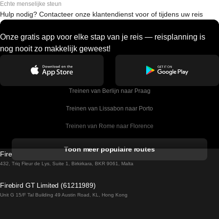
Echte menselijke steun
Hulp nodig? Contacteer onze klantendienst voor of tijdens uw reis
Onze gratis app voor elke stap van je reis — reisplanning is
nog nooit zo makkelijk geweest!
Treinen van Berlijn naar Praag
Treinen van Lissabon naar Porto
Treinen van Rome naar Florence
Treinen van Rome naar Venetie
Toon meer populaire routes
Firebird GT Limited (OC 1451)
Treinen van Sevilla naar Barcelona
432, Triq Fleur de Lys, Suite 1, Birkirkara, BKR 9061, Malta
Treinen van Dublin naar Belfast
Firebird GT Limited (61211989)
Unit G 15/F Tal Building 49 Austin Road, KL, Hong Kong
Treinen van Praag naar Wenen
Treinen van Sevilla naar Madrid