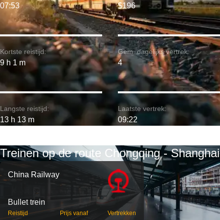
07:53
$196
Kortste reistijd:
Gem. dagelijks vertrek:
9 h 1 m
4
Langste reistijd:
Laatste vertrek:
13 h 13 m
09:22
Treinen op de route Chongqing - Shanghai
China Railway
Bullet trein
Reistijd
Prijs vanaf
Vertrekken