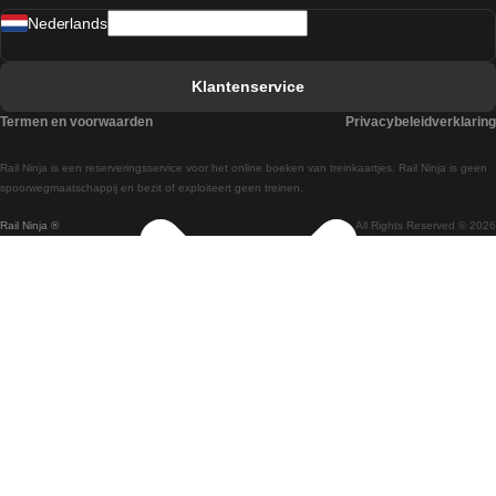
Nederlands
Treinen van Barcelona naar Sevilla
Treinen van Faro naar Lissabon
Klantenservice
Treinen van Faro naar Porto
Termen en voorwaarden
Privacybeleidverklaring
Treinen van Praag naar Berlijn
Rail Ninja is een reserveringsservice voor het online boeken van treinkaartjes. Rail Ninja is geen
Treinen van Wenen naar Salzburg
spoorwegmaatschappij en bezit of exploiteert geen treinen.
Rail Ninja ®
All Rights Reserved © 2026
Treinen van Wenen naar Praag
Treinen van Wenen naar Boedapest
Treinen van Venetie naar Rome
Treinen van Venetie naar Florence
Treinen van Valencia naar Madrid
Treinen van Valencia naar Barcelona
Treinen van Ulsan naar Seoel