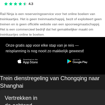
Rail Ninja is een reserveringsservice voor het online boeken van
treinkaartjes. Het is geen treinmaatschappij, bezit of exploiteert geen
treinen en is geen officiële website van een spoorwegmaatschappij.
Het is een commercieel bedrijf dat het gemakkelijker maakt om
treinkaartjes online te boeken.
Onze gratis app voor elke stap van je reis —
reisplanning is nog nooit zo makkelijk geweest!
Trein dienstregeling van Chongqing naar
Shanghai
Vertrekken in