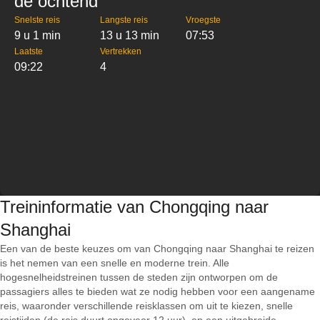
de ochtend
Snelste reis
Langste reis
Vroegste
9 u 1 min
13 u 13 min
07:53
Laatste
Vertrekken
09:22
4
Treininformatie van Chongqing naar
Shanghai
Een van de beste keuzes om van Chongqing naar Shanghai te reizen
is het nemen van een snelle en moderne trein. Alle
hogesnelheidstreinen tussen de steden zijn ontworpen om de
passagiers alles te bieden wat ze nodig hebben voor een aangename
reis, waaronder verschillende reisklassen om uit te kiezen, snelle