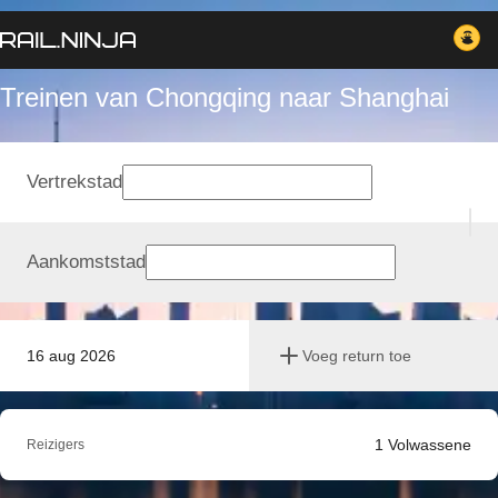
Treinen van Chongqing naar Shanghai
Vertrekstad
Aankomststad
16 aug 2026
Voeg return toe
1
Volwassene
Reizigers