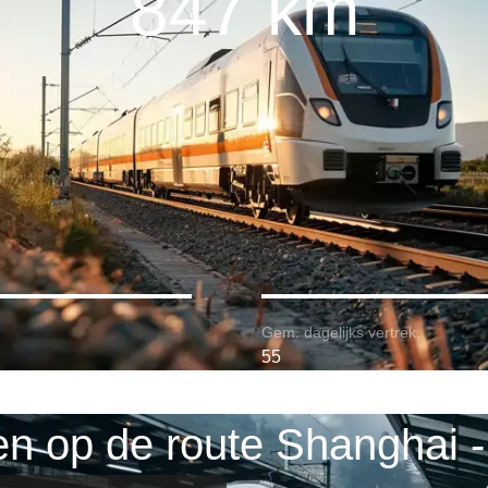
847 km
Gem. dagelijks vertrek:
55
en op de route Shanghai -