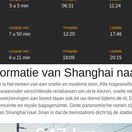
5 u 5 min
06:31
11:24
Langste reis
Vroegste
Laatste
7 u 50 min
12:20
17:46
Langste reis
Vroegste
Laatste
4 u 11 min
18:09
20:15
formatie van Shanghai na
 is het nemen van een snelle en moderne trein. Alle hogesnelh
aronder verschillende reisklassen om uit te kiezen, snelle reis
e voorzieningen aan boord staan ook tot uw dienst tijdens de rit
nruimte en royale bagageruimte. Grote panoramische ramen zijn
 Shanghai naar Jinan is dat de treinstations dicht bij de stads