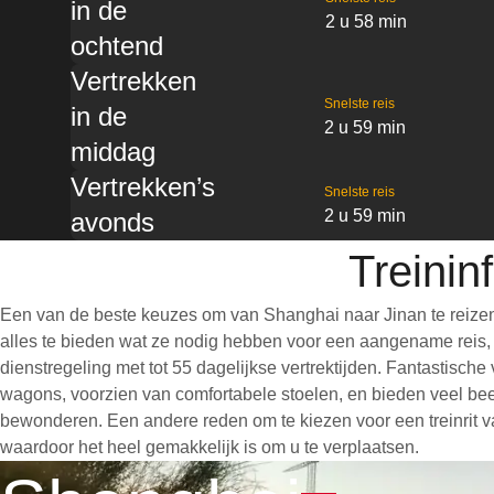
in de
2 u 58 min
ochtend
Vertrekken
Snelste reis
in de
2 u 59 min
middag
Vertrekken’s
Snelste reis
2 u 59 min
avonds
Treinin
Een van de beste keuzes om van Shanghai naar Jinan te reizen
alles te bieden wat ze nodig hebben voor een aangename reis, wa
dienstregeling met tot 55 dagelijkse vertrektijden. Fantastisch
wagons, voorzien van comfortabele stoelen, en bieden veel bee
bewonderen. Een andere reden om te kiezen voor een treinrit van
waardoor het heel gemakkelijk is om u te verplaatsen.