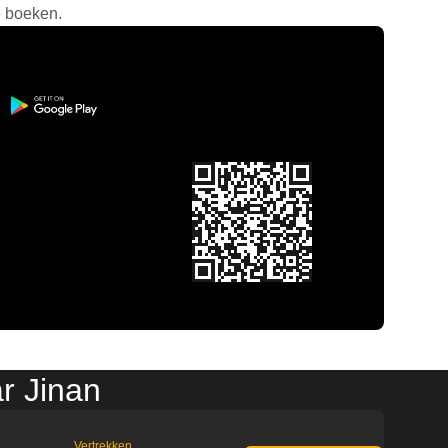
e boeken.
r Jinan
Vertrekken