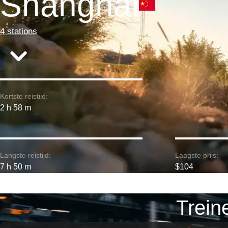
Shanghai
4 stations
Kortste reistijd:
2 h 58 m
Langste reistijd:
Laagste prijs:
7 h 50 m
$104
Trein