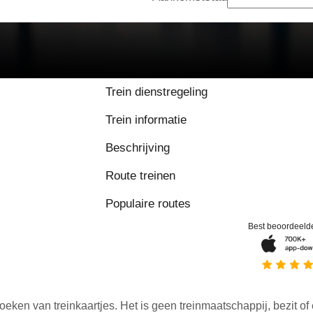
8.3 / 10 op basis van
Trein dienstregeling
Trein informatie
Beschrijving
Route treinen
Populaire routes
Best beoordeeld
oeken van treinkaartjes. Het is geen treinmaatschappij, bezit of 