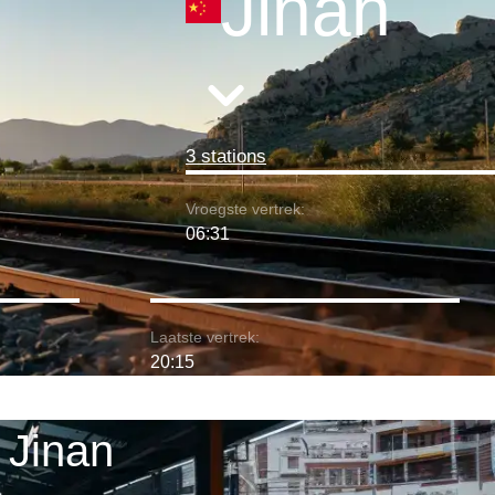
Jinan
3 stations
Vroegste vertrek:
06:31
Laatste vertrek:
20:15
 Jinan