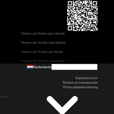
Treinen van Rome naar Venetie
Treinen van Sevilla naar Madrid
Treinen van Praag naar Berlijn
Treinen van Venetie naar Rome
Nederlands
Treinen van Ulsan naar Seoel
Klantenservice
Treinen van Sevilla naar Malaga
Termen en voorwaarden
Privacybeleidverklaring
Treinen van Seoel naar Changwon
bezit of
Treinen van Praag naar Boedapest
Treinen van Oslo naar Stockholm