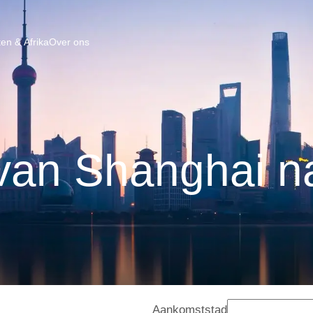
en & Afrika
Over ons
van Shanghai n
Aankomststad