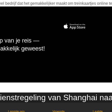
 bedrijf dat het gemakkelijker maakt om treinkaartjes online t
p van je reis —
makkelijk geweest!
dienstregeling van Shanghai naa
Langste reis
Vroegste
Laatste