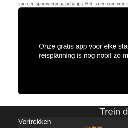
van een spoorwegmaatschappij. Het is een commercieel
Onze gratis app voor elke sta
reisplanning is nog nooit zo 
Trein 
Vertrekken
Snelste reis