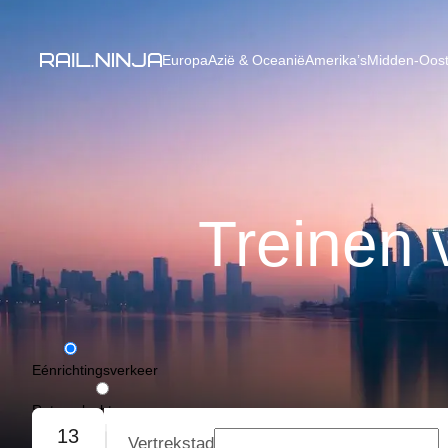
Europa
Azië & Oceanië
Amerika’s
Midden-Oost
Treinen 
Eénrichtingsverkeer
Retourvlucht
13
Vertrekstad