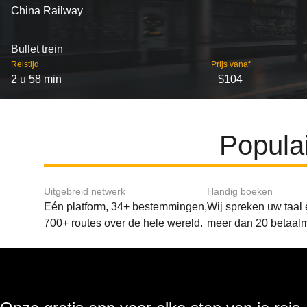
China Railway
Bullet trein
Reistijd
Prijs vanaf
2 u 58 min
$104
Popula
Uitgebreid netwerk
Handig boeken
Eén platform, 34+ bestemmingen,
Wij spreken uw taal
700+ routes over de hele wereld.
meer dan 20 betaal