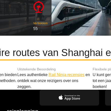
Vertrekken
55
ire routes van Shanghai e
Uitstekende Beoordeling
Flexibele p
 en bieden
Lees authentieke
Rail Ninja-recensies
en
U kunt gem
methoden.
ontdek wat onze reizigers over ons
tot een ja
zeggen.
boeken!