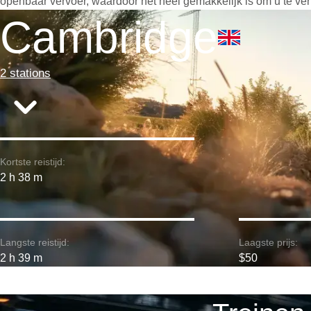
openbaar vervoer, waardoor het heel gemakkelijk is om u te ver
Cambridge
2 stations
Kortste reistijd:
2 h 38 m
Langste reistijd:
Laagste prijs:
2 h 39 m
$50