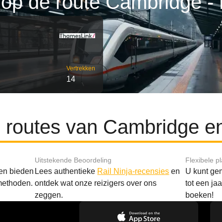
 op de route Cambridge - 
Vertrekken
14
e routes van Cambridge en
Uitstekende Beoordeling
Flexibele p
 en bieden
Lees authentieke
Rail Ninja-recensies
en
U kunt gem
methoden.
ontdek wat onze reizigers over ons
tot een ja
zeggen.
boeken!