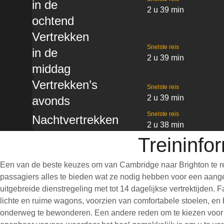
in de
2 u 39 min
ochtend
Vertrekken
Snelste reis
in de
2 u 39 min
middag
Vertrekken’s
Snelste reis
2 u 39 min
avonds
Snelste reis
Nachtvertrekken
2 u 38 min
Treininfo
Een van de beste keuzes om van Cambridge naar Brighton te re
passagiers alles te bieden wat ze nodig hebben voor een aangen
uitgebreide dienstregeling met tot 14 dagelijkse vertrektijden.
lichte en ruime wagons, voorzien van comfortabele stoelen, en 
onderweg te bewonderen. Een andere reden om te kiezen voor een