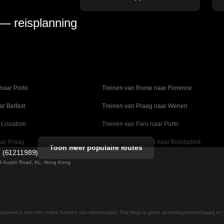
 — reisplanning
naar Porto
Treinen van Rome naar Florence
ar Belfast
Treinen van Praag naar Wenen
 Lissabon
Treinen van Faro naar Porto
aar Praag
Treinen van Wenen naar Boedapest
Toon meer populaire routes
d (61211989)
naar Madrid
Treinen van Valencia naar Barcelona
 49 Austin Road, KL, Hong Kong
lm naar Kopenhagen
Treinen van Stockholm naar Göteborg
ar Daejeon
Treinen van Seoel naar Daegu
ingsservice voor het online boeken van treinkaartjes. Rail Ninja is geen spoorwegmaatschappij en 
 naar Helsinki
Treinen van Rome naar Napels