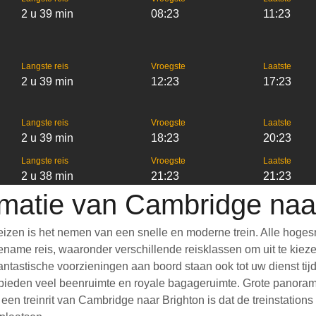
2 u 39 min
08:23
11:23
Langste reis
Vroegste
Laatste
2 u 39 min
12:23
17:23
Langste reis
Vroegste
Laatste
2 u 39 min
18:23
20:23
Langste reis
Vroegste
Laatste
2 u 38 min
21:23
21:23
rmatie van Cambridge naa
izen is het nemen van een snelle en moderne trein. Alle hoges
ame reis, waaronder verschillende reisklassen om uit te kiezen,
 Fantastische voorzieningen aan boord staan ook tot uw dienst t
bieden veel beenruimte en royale bagageruimte. Grote panoramis
 treinrit van Cambridge naar Brighton is dat de treinstations d