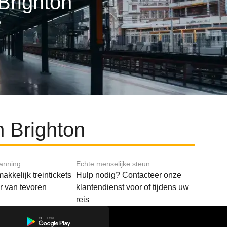
Brighton
 Brighton
lanning
Echte menselijke steun
akkelijk treintickets
Hulp nodig? Contacteer onze
ar van tevoren
klantendienst voor of tijdens uw
reis