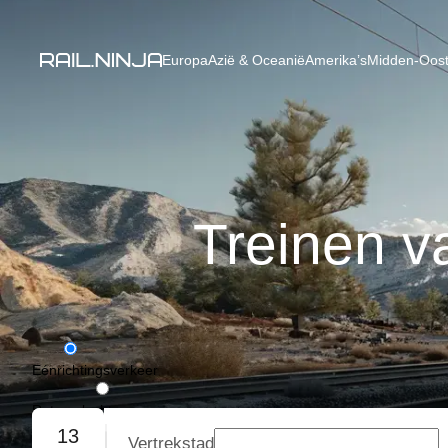
Europa
Azië & Oceanië
Amerika’s
Midden-Oost
Treinen v
Eénrichtingsverkeer
Retourvlucht
13
Vertrekstad