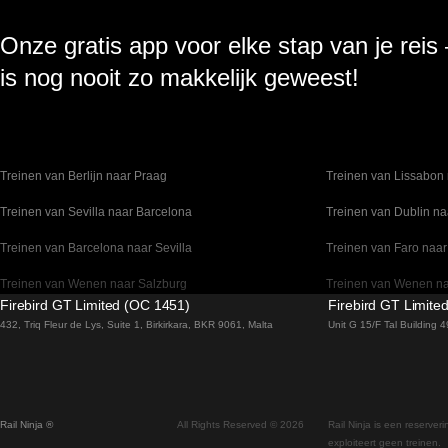
Onze gratis app voor elke stap van je reis
is nog nooit zo makkelijk geweest!
Treinen van Berlijn naar Praag
Treinen van Lissabon 
Treinen van Sevilla naar Barcelona
Treinen van Dublin na
Treinen van Barcelona naar Sevilla
Treinen van Faro naar
Treinen van Wenen naar Salzburg
Treinen van Wenen n
Firebird GT Limited (OC 1451)
Firebird GT Limite
Treinen van Venetie naar Florence
Treinen van Valencia 
432, Triq Fleur de Lys, Suite 1, Birkirkara, BKR 9061, Malta
Unit G 15/F Tal Building
Treinen van Sydney naar Canberra
Treinen van Stockho
Treinen van Seoel naar Gyeongju
Treinen van Seoel na
Rail Ninja ®
All Rights Reserved © 2026
Rail Ninja is een reserver
Treinen van Seoel naar Busan
Treinen van Rovaniemi
exploiteert geen treinen.