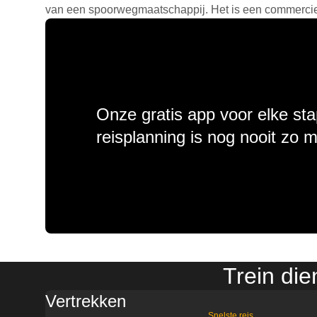
van een spoorwegmaatschappij. Het is een commercieel
Onze gratis app voor elke sta
reisplanning is nog nooit zo 
Trein di
Vertrekken
Snelste reis