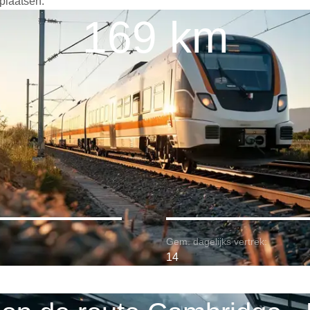
plaatsen.
169 km
Gem. dagelijks vertrek:
14