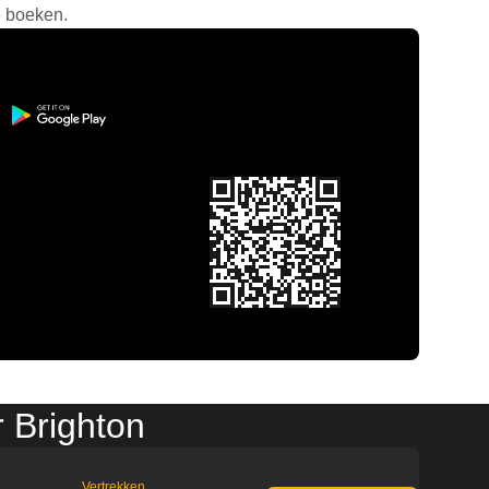
e boeken.
 Brighton
Vertrekken