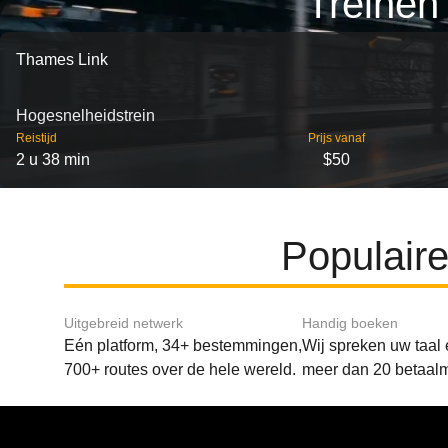
Treinen
Thames Link
Hogesnelheidstrein
Reistijd
Prijs vanaf
2 u 38 min
$50
Populair
Uitgebreid netwerk
Handig boeken
Eén platform, 34+ bestemmingen,
Wij spreken uw taal
700+ routes over de hele wereld.
meer dan 20 betaal