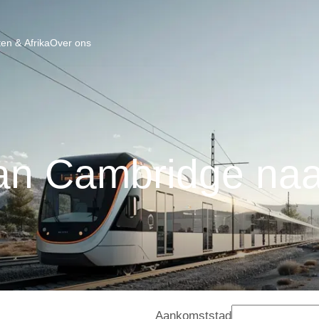
en & Afrika
Over ons
an Cambridge naa
Aankomststad