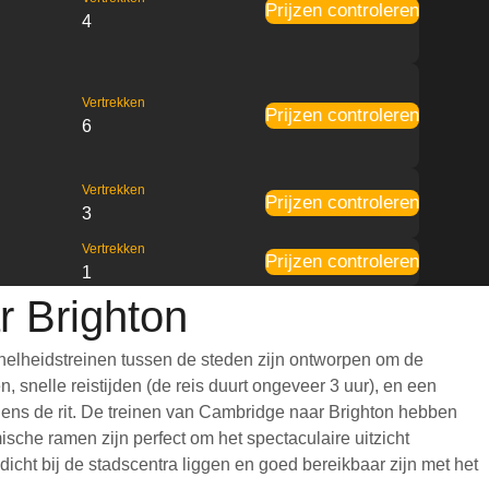
Prijzen controleren
4
Vertrekken
Prijzen controleren
6
Vertrekken
Prijzen controleren
3
Vertrekken
Prijzen controleren
1
r Brighton
nelheidstreinen tussen de steden zijn ontworpen om de
 snelle reistijden (de reis duurt ongeveer 3 uur), en een
ijdens de rit. De treinen van Cambridge naar Brighton hebben
che ramen zijn perfect om het spectaculaire uitzicht
icht bij de stadscentra liggen en goed bereikbaar zijn met het