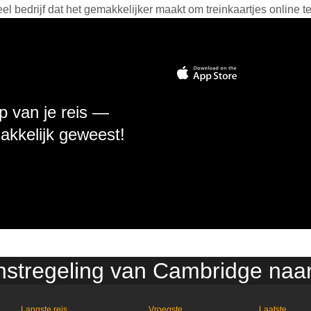
 bedrijf dat het gemakkelijker maakt om treinkaartjes online t
p van je reis —
makkelijk geweest!
enstregeling van Cambridge naar
Langste reis
Vroegste
Laatste