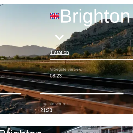
Brighton
1 station
Vroegste vertrek:
08:23
Laatste vertrek:
21:23