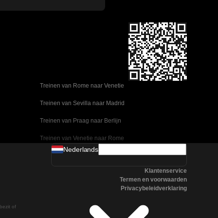
Treinen van Rome naar Venetie
Treinen van Sevilla naar Madrid
Treinen van Praag naar Berlijn
Treinen van Venetie naar Rome
Nederlands
Treinen van Ulsan naar Seoel
Klantenservice
Treinen van Sevilla naar Malaga
Termen en voorwaarden
Privacybeleidverklaring
Treinen van Seoel naar Changwon
bezit of
Treinen van Praag naar Boedapest