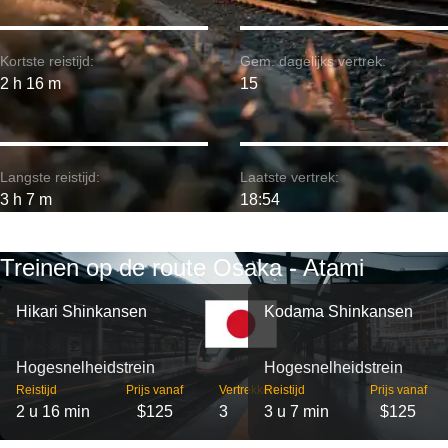
Kortste reistijd:
Gem. dagelijks vertrek:
2 h 16 m
15
Langste reistijd:
Laatste vertrek:
3 h 7 m
18:54
Treinen op de route Osaka - Atami
Hikari Shinkansen
Kodama Shinkansen
Hogesnelheidstrein
Hogesnelheidstrein
Reistijd
Prijs vanaf
Vertrekken
Reistijd
Prijs vanaf
2 u 16 min
$125
3
3 u 7 min
$125