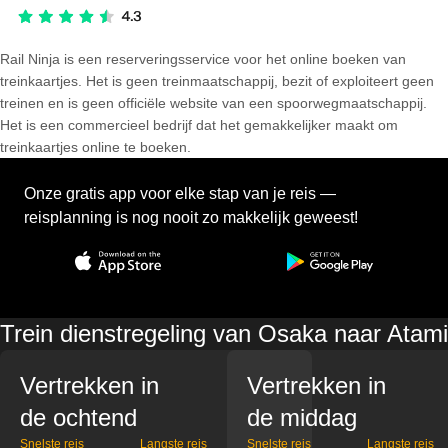
Rail Ninja is een reserveringsservice voor het online boeken van
treinkaartjes. Het is geen treinmaatschappij, bezit of exploiteert geen
treinen en is geen officiële website van een spoorwegmaatschappij.
Het is een commercieel bedrijf dat het gemakkelijker maakt om
treinkaartjes online te boeken.
Onze gratis app voor elke stap van je reis —
reisplanning is nog nooit zo makkelijk geweest!
Trein dienstregeling van Osaka naar Atami
Vertrekken in
Vertrekken in
de ochtend
de middag
Snelste reis
Langste reis
Snelste reis
Langste reis