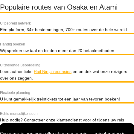
Populaire routes van Osaka en Atami
Uitgebreid netwerk
Eén platform, 34+ bestemmingen, 700+ routes over de hele wereld.
Handig boeken
Wij spreken uw taal en bieden meer dan 20 betaalmethoden.
Uitstekende Beoordeling
Lees authentieke
Rail Ninja-recensies
en ontdek wat onze reizigers
over ons zeggen.
Flexibele planning
U kunt gemakkelijk treintickets tot een jaar van tevoren boeken!
Echte menselijke steun
Hulp nodig? Contacteer onze klantendienst voor of tijdens uw reis
Onze gratis app voor elke stap van je reis — reisplanning is