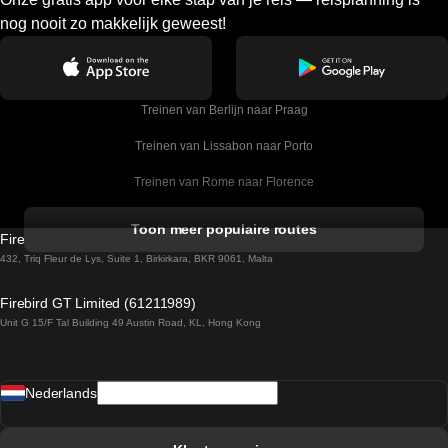
nog nooit zo makkelijk geweest!
Treinen van Berlijn naar Praag
Treinen van Lissabon naar Porto
Treinen van Rome naar Florence
Treinen van Rome naar Venetie
Toon meer populaire routes
Firebird GT Limited (OC 1451)
Treinen van Sevilla naar Barcelona
432, Triq Fleur de Lys, Suite 1, Birkirkara, BKR 9061, Malta
Treinen van Dublin naar Belfast
Firebird GT Limited (61211989)
Unit G 15/F Tal Building 49 Austin Road, KL, Hong Kong
Treinen van Praag naar Wenen
Treinen van Sevilla naar Madrid
Nederlands
Treinen van Barcelona naar Sevilla
Treinen van Faro naar Lissabon