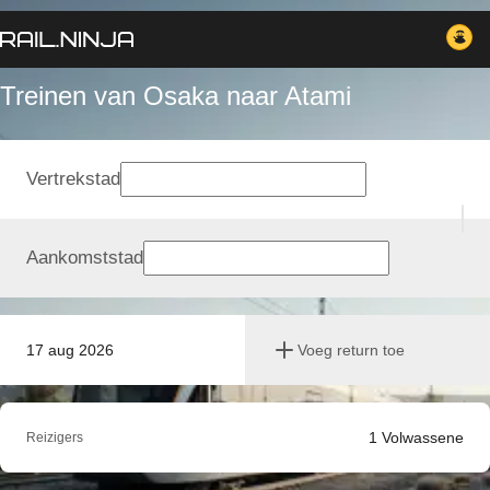
Treinen van Osaka naar Atami
Vertrekstad
Aankomststad
17 aug 2026
Voeg return toe
1
Volwassene
Reizigers