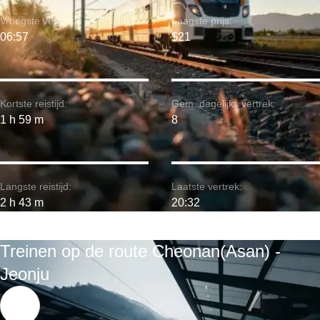
Vroegste vertrek:
Laagste prijs:
06:57
$21
Kortste reistijd:
Gem. dagelijks vertrek:
1 h 59 m
8
Langste reistijd:
Laatste vertrek:
2 h 43 m
20:32
Treinen op de route Cheonan(Asan) -
Jeonju