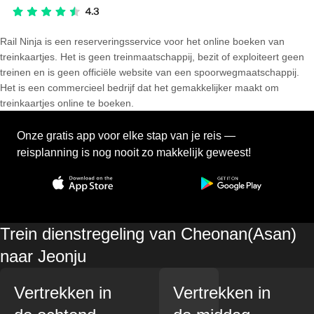
Rail Ninja is een reserveringsservice voor het online boeken van
treinkaartjes. Het is geen treinmaatschappij, bezit of exploiteert geen
treinen en is geen officiële website van een spoorwegmaatschappij.
Het is een commercieel bedrijf dat het gemakkelijker maakt om
treinkaartjes online te boeken.
Onze gratis app voor elke stap van je reis —
reisplanning is nog nooit zo makkelijk geweest!
Trein dienstregeling van Cheonan(Asan)
naar Jeonju
Vertrekken in
Vertrekken in