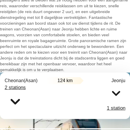
passagiers alles te bieden wat ze nodig hebben voor een aangename
reis, waaronder verschillende reisklassen om uit te kiezen, snelle
reistijden (de reis duurt ongeveer 2 uur), en een uitgebreide
dienstregeling met tot 8 dagelijkse vertrektijden. Fantastische
voorzieningen aan boord staan ook tot uw dienst tijdens de rit. De
treinen van Cheonan(Asan) naar Jeonju hebben lichte en ruime
wagons, voorzien van comfortabele stoelen, en bieden veel
beenruimte en royale bagageruimte. Grote panoramische ramen zijn
perfect om het spectaculaire uitzicht onderweg te bewonderen. Een
andere reden om te kiezen voor een treinrit van Cheonan(Asan) naar
Jeonju is dat de treinstations dicht bij de stadscentra liggen en goed
bereikbaar zijn met het openbaar vervoer, waardoor het heel
gemakkelijk is om u te verplaatsen.
Cheonan(Asan)
124 km
Jeonju
2 stations
1 station