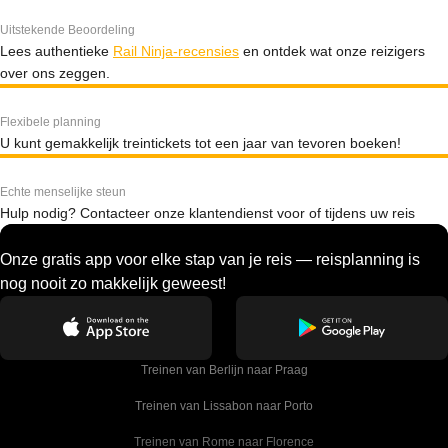
Uitstekende Beoordeling
Lees authentieke
Rail Ninja-recensies
en ontdek wat onze reizigers
over ons zeggen.
Flexibele planning
U kunt gemakkelijk treintickets tot een jaar van tevoren boeken!
Echte menselijke steun
Hulp nodig? Contacteer onze klantendienst voor of tijdens uw reis
Onze gratis app voor elke stap van je reis — reisplanning is
nog nooit zo makkelijk geweest!
Treinen van Berlijn naar Praag
Treinen van Lissabon naar Porto
Treinen van Rome naar Florence