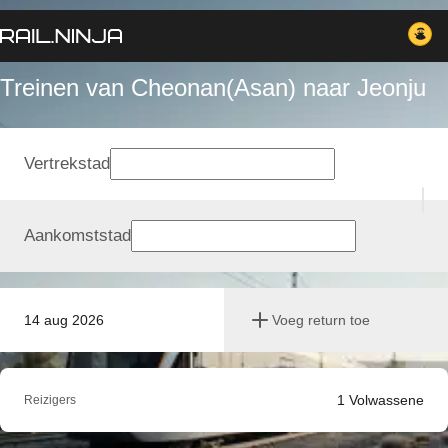
Treinen van Cheonan(Asan) naar Jeonju
Vertrekstad
Aankomststad
14 aug 2026
Voeg return toe
1
Volwassene
Reizigers