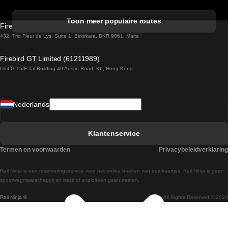
Treinen van Rome naar Venetie
Toon meer populaire routes
Firebird GT Limited (OC 1451)
Treinen van Sevilla naar Barcelona
432, Triq Fleur de Lys, Suite 1, Birkirkara, BKR 9061, Malta
Treinen van Dublin naar Belfast
Firebird GT Limited (61211989)
Unit G 15/F Tal Building 49 Austin Road, KL, Hong Kong
Treinen van Praag naar Wenen
Treinen van Sevilla naar Madrid
Nederlands
Treinen van Barcelona naar Sevilla
Treinen van Faro naar Lissabon
Klantenservice
Treinen van Faro naar Porto
Termen en voorwaarden
Privacybeleidverklaring
Treinen van Praag naar Berlijn
Rail Ninja is een reserveringsservice voor het online boeken van treinkaartjes. Rail Ninja is geen
Treinen van Wenen naar Salzburg
spoorwegmaatschappij en bezit of exploiteert geen treinen.
Rail Ninja ®
All Rights Reserved © 2026
Treinen van Wenen naar Praag
Treinen van Wenen naar Boedapest