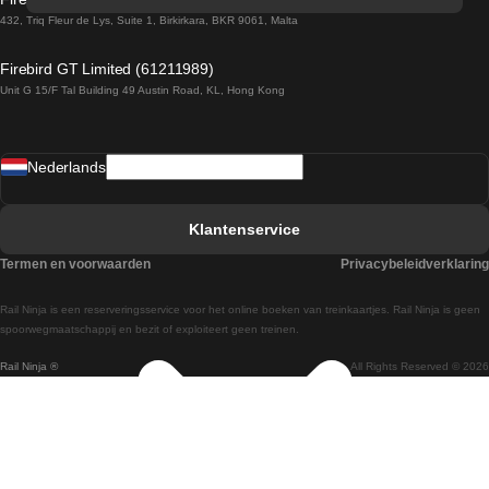
Treinen van Sevilla naar Barcelona
432, Triq Fleur de Lys, Suite 1, Birkirkara, BKR 9061, Malta
Treinen van Dublin naar Belfast
Firebird GT Limited (61211989)
Unit G 15/F Tal Building 49 Austin Road, KL, Hong Kong
Treinen van Praag naar Wenen
Treinen van Sevilla naar Madrid
Nederlands
Treinen van Barcelona naar Sevilla
Treinen van Faro naar Lissabon
Klantenservice
Treinen van Faro naar Porto
Termen en voorwaarden
Privacybeleidverklaring
Treinen van Praag naar Berlijn
Rail Ninja is een reserveringsservice voor het online boeken van treinkaartjes. Rail Ninja is geen
Treinen van Wenen naar Salzburg
spoorwegmaatschappij en bezit of exploiteert geen treinen.
Rail Ninja ®
All Rights Reserved © 2026
Treinen van Wenen naar Praag
Treinen van Wenen naar Boedapest
Treinen van Venetie naar Rome
Treinen van Venetie naar Florence