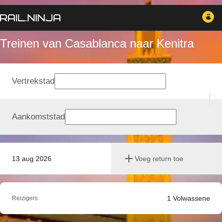
Treinen van Casablanca naar Kenitra
Vertrekstad
Aankomststad
13 aug 2026
Voeg return toe
1
Volwassene
Reizigers