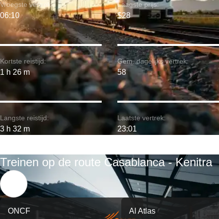
Vroegste vertrek:
Laagste prijs:
06:10
$28
Kortste reistijd:
Gem. dagelijks vertrek:
1 h 26 m
58
Langste reistijd:
Laatste vertrek:
3 h 32 m
23:01
Treinen op de route Casablanca - Kenitra
ONCF
Al Atlas