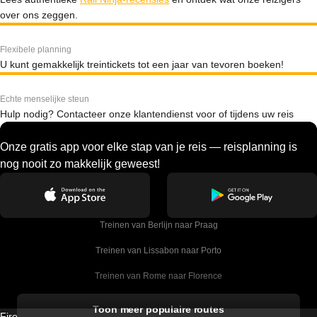
over ons zeggen.
Flexibele planning
U kunt gemakkelijk treintickets tot een jaar van tevoren boeken!
Echte menselijke steun
Hulp nodig? Contacteer onze klantendienst voor of tijdens uw reis
Onze gratis app voor elke stap van je reis — reisplanning is
nog nooit zo makkelijk geweest!
Treinen van Berlijn naar Praag
Treinen van Lissabon naar Porto
Treinen van Rome naar Florence
Treinen van Rome naar Venetie
Toon meer populaire routes
Firebird GT Limited (OC 1451)