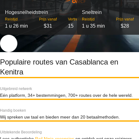
Hogesnelheidstrein
Sneltrein
Reistijd
Prijs vanaf
Vertrekken
Reistijd
Prijs vanaf
1 u 26 min
$31
15
1 u 35 min
$28
Populaire routes van Casablanca en
Kenitra
Uitgebreid netwerk
Eén platform, 34+ bestemmingen, 700+ routes over de hele wereld.
Handig boeken
Wij spreken uw taal en bieden meer dan 20 betaalmethoden.
Uitstekende Beoordeling
Lees authentieke
Rail Ninja-recensies
en ontdek wat onze reizigers