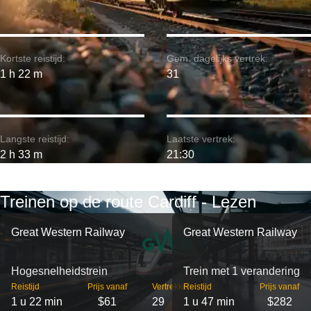
Kortste reistijd:
Gem. dagelijks vertrek:
1 h 22 m
31
Langste reistijd:
Laatste vertrek:
2 h 33 m
21:30
Treinen op de route Cardiff - Lezen
Great Western Railway
Great Western Railway
Hogesnelheidstrein
Trein met 1 verandering
Reistijd
Prijs vanaf
Vertrekken
Reistijd
Prijs vanaf
1 u 22 min
$61
29
1 u 47 min
$282