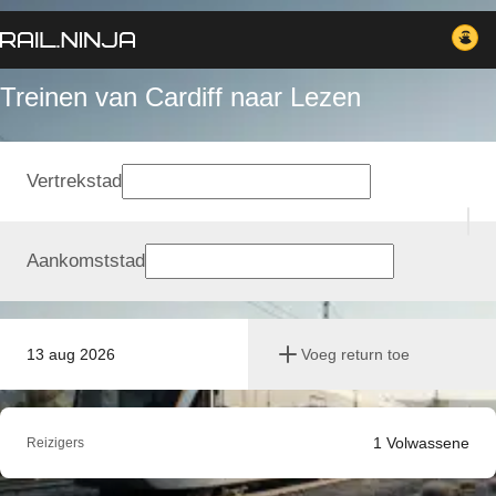
Treinen van Cardiff naar Lezen
Vertrekstad
Aankomststad
13 aug 2026
Voeg return toe
1
Volwassene
Reizigers