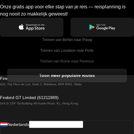
Onze gratis app voor elke stap van je reis — reisplanning is
nog nooit zo makkelijk geweest!
Treinen van Berlijn naar Praag
Treinen van Lissabon naar Porto
Treinen van Rome naar Florence
Treinen van Rome naar Venetie
Toon meer populaire routes
Firebird GT Limited (OC 1451)
Treinen van Sevilla naar Barcelona
432, Triq Fleur de Lys, Suite 1, Birkirkara, BKR 9061, Malta
Treinen van Dublin naar Belfast
Firebird GT Limited (61211989)
Unit G 15/F Tal Building 49 Austin Road, KL, Hong Kong
Treinen van Praag naar Wenen
Treinen van Sevilla naar Madrid
Nederlands
Treinen van Barcelona naar Sevilla