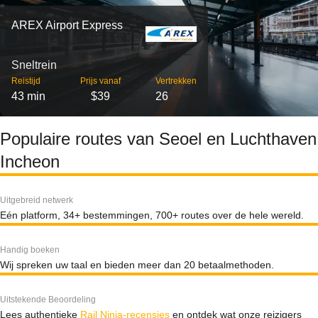
AREX Airport Express
Sneltrein
Reistijd
Prijs vanaf
Vertrekken
43 min
$39
26
Populaire routes van Seoel en Luchthaven
Incheon
Uitgebreid netwerk
Eén platform, 34+ bestemmingen, 700+ routes over de hele wereld.
Handig boeken
Wij spreken uw taal en bieden meer dan 20 betaalmethoden.
Uitstekende Beoordeling
Lees authentieke
Rail Ninja-recensies
en ontdek wat onze reizigers