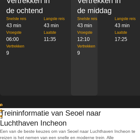
Vertrekken in
Vertrekken in
de ochtend
de middag
Snelste reis
Langste reis
Snelste reis
Langste reis
43 min
43 min
43 min
43 min
Vroegste
Laatste
Vroegste
Laatste
06:00
11:35
12:10
17:25
Vertrekken
Vertrekken
9
9
1
Treininformatie van Seoel naar
2
3
Luchthaven Incheon
Een van de beste keuzes om van Seoel naar Luchthaven Incheon te
reizen is het nemen van een snelle en moderne trein. Alle