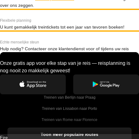
over ons zeggen.
Flexibele planning
U kunt gemakkelijk treintickets tot een jaar van tevoren boeken!
Echte menselijke steun
Hulp nodig? Contacteer onze klantendienst voor of tijdens uw reis
Onze gratis app voor elke stap van je reis — reisplanning is
nog nooit zo makkelijk geweest!
Treinen van Berlijn naar Praag
Treinen van Lissabon naar Porto
Treinen van Rome naar Florence
Treinen van Rome naar Venetie
Toon meer populaire routes
Firebird GT Limited (OC 1451)