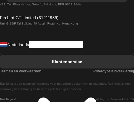
Treinen van Sevilla naar Barcelona
432, Triq Fleur de Lys, Suite 1, Birkirkara, BKR 9061, Malta
Treinen van Dublin naar Belfast
Firebird GT Limited (61211989)
Unit G 15/F Tal Building 49 Austin Road, KL, Hong Kong
Treinen van Praag naar Wenen
Treinen van Sevilla naar Madrid
Nederlands
Treinen van Barcelona naar Sevilla
Treinen van Faro naar Lissabon
Klantenservice
Treinen van Faro naar Porto
Termen en voorwaarden
Privacybeleidverklaring
Treinen van Praag naar Berlijn
Rail Ninja is een reserveringsservice voor het online boeken van treinkaartjes. Rail Ninja is geen
Treinen van Wenen naar Salzburg
spoorwegmaatschappij en bezit of exploiteert geen treinen.
Rail Ninja ®
All Rights Reserved © 2026
Treinen van Wenen naar Praag
Treinen van Wenen naar Boedapest
Treinen van Venetie naar Rome
Treinen van Venetie naar Florence