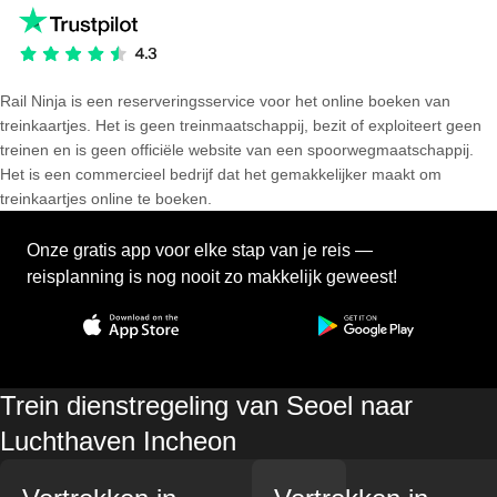
Rail Ninja is een reserveringsservice voor het online boeken van
treinkaartjes. Het is geen treinmaatschappij, bezit of exploiteert geen
treinen en is geen officiële website van een spoorwegmaatschappij.
Het is een commercieel bedrijf dat het gemakkelijker maakt om
treinkaartjes online te boeken.
Onze gratis app voor elke stap van je reis —
reisplanning is nog nooit zo makkelijk geweest!
Trein dienstregeling van Seoel naar
Luchthaven Incheon