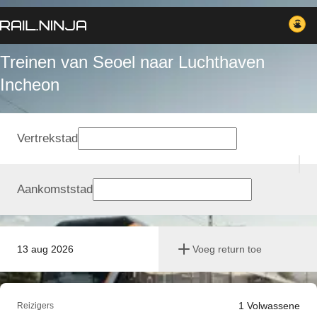
Treinen van Seoel naar Luchthaven
Incheon
Vertrekstad
Aankomststad
13 aug 2026
Voeg return toe
1
Volwassene
Reizigers