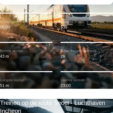
Vroegste vertrek:
Laagste prijs:
06:00
$39
Kortste reistijd:
Gem. dagelijks vertrek:
43 m
26
Langste reistijd:
Laatste vertrek:
51 m
23:00
Treinen op de route Seoel - Luchthaven
Incheon