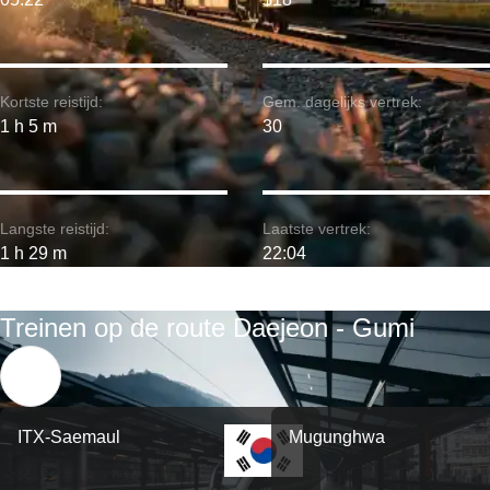
Kortste reistijd:
Gem. dagelijks vertrek:
1 h 5 m
30
Langste reistijd:
Laatste vertrek:
1 h 29 m
22:04
Treinen op de route Daejeon - Gumi
ITX-Saemaul
Mugunghwa