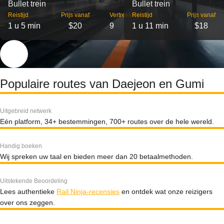
Bullet trein
Bullet trein
Reistijd
Prijs vanaf
Vertrekken
Reistijd
Prijs vanaf
1 u 5 min
$20
9
1 u 11 min
$18
Populaire routes van Daejeon en Gumi
Uitgebreid netwerk
Eén platform, 34+ bestemmingen, 700+ routes over de hele wereld.
Handig boeken
Wij spreken uw taal en bieden meer dan 20 betaalmethoden.
Uitstekende Beoordeling
Lees authentieke
Rail Ninja-recensies
en ontdek wat onze reizigers
over ons zeggen.