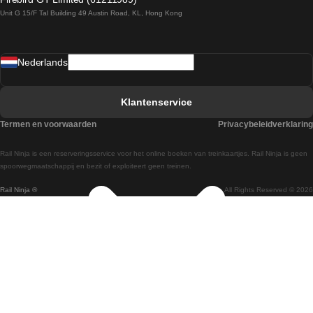
Unit G 15/F Tal Building 49 Austin Road, KL, Hong Kong
Treinen van Praag naar Wenen
Treinen van Sevilla naar Madrid
Nederlands
Treinen van Barcelona naar Sevilla
Treinen van Faro naar Lissabon
Klantenservice
Treinen van Faro naar Porto
Termen en voorwaarden
Privacybeleidverklaring
Treinen van Praag naar Berlijn
Rail Ninja is een reserveringsservice voor het online boeken van treinkaartjes. Rail Ninja is geen
Treinen van Wenen naar Salzburg
spoorwegmaatschappij en bezit of exploiteert geen treinen.
Rail Ninja ®
All Rights Reserved © 2026
Treinen van Wenen naar Praag
Treinen van Wenen naar Boedapest
Treinen van Venetie naar Rome
Treinen van Venetie naar Florence
Treinen van Valencia naar Madrid