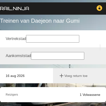
Treinen van Daejeon naar Gumi
Vertrekstad
Aankomststad
16 aug 2026
Voeg return toe
1
Volwassene
Reizigers