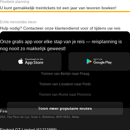
Flexibele planning
U kunt gemakkelijk treintickets tot een jaar van tevoren boeken!
Echte menselijke steun
Hulp nodig? Contacteer onze klantendienst voor of tijdens uw reis
Onze gratis app voor elke stap van je reis — reisplanning is
nog nooit zo makkelijk geweest!
Treinen van Berlijn naar Praag
Treinen van Lissabon naar Porto
Treinen van Rome naar Florence
Treinen van Rome naar Venetie
Toon meer populaire routes
Firebird GT Limited (OC 1451)
Treinen van Sevilla naar Barcelona
432, Triq Fleur de Lys, Suite 1, Birkirkara, BKR 9061, Malta
Treinen van Dublin naar Belfast
Firebird GT Limited (61211989)