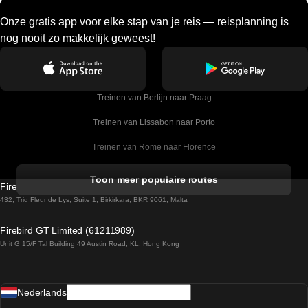
Onze gratis app voor elke stap van je reis — reisplanning is
nog nooit zo makkelijk geweest!
Treinen van Berlijn naar Praag
Treinen van Lissabon naar Porto
Treinen van Rome naar Florence
Treinen van Rome naar Venetie
Toon meer populaire routes
Firebird GT Limited (OC 1451)
Treinen van Sevilla naar Barcelona
432, Triq Fleur de Lys, Suite 1, Birkirkara, BKR 9061, Malta
Treinen van Dublin naar Belfast
Firebird GT Limited (61211989)
Unit G 15/F Tal Building 49 Austin Road, KL, Hong Kong
Treinen van Praag naar Wenen
Treinen van Sevilla naar Madrid
Nederlands
Treinen van Barcelona naar Sevilla