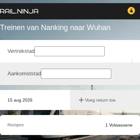
Treinen van Nanking naar Wuhan
Vertrekstad
Aankomststad
15 aug 2026
Voeg return toe
1
Volwassene
Reizigers