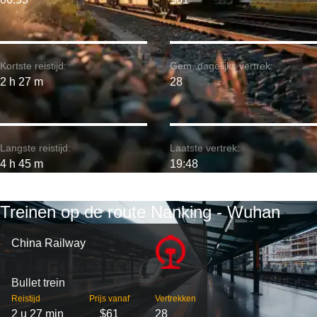
Kortste reistijd:
Gem. dagelijks vertrek:
2 h 27 m
28
Langste reistijd:
Laatste vertrek:
4 h 45 m
19:48
Treinen op de route Nanking - Wuhan
China Railway
Bullet trein
Reistijd
Prijs vanaf
Vertrekken
2 u 27 min
$61
28