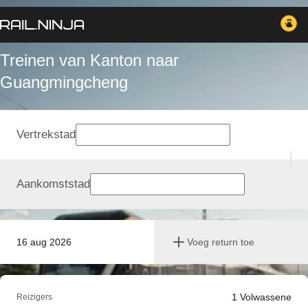
Treinen van Kanton naar
Guangmingcheng
Vertrekstad
Aankomststad
16 aug 2026
Voeg return toe
1
Volwassene
Reizigers