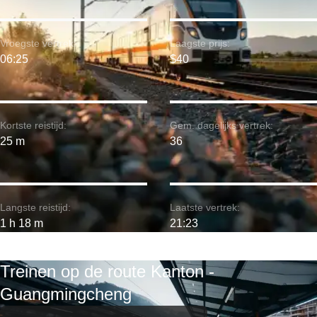
Vroegste vertrek:
Laagste prijs:
06:25
$40
Kortste reistijd:
Gem. dagelijks vertrek:
25 m
36
Langste reistijd:
Laatste vertrek:
1 h 18 m
21:23
Treinen op de route Kanton -
Guangmingcheng