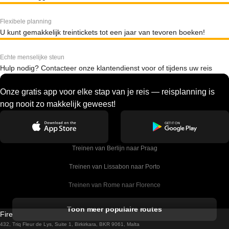
Flexibele planning
U kunt gemakkelijk treintickets tot een jaar van tevoren boeken!
Echte menselijke steun
Hulp nodig? Contacteer onze klantendienst voor of tijdens uw reis
Onze gratis app voor elke stap van je reis — reisplanning is
nog nooit zo makkelijk geweest!
Treinen van Berlijn naar Praag
Treinen van Lissabon naar Porto
Treinen van Rome naar Florence
Treinen van Rome naar Venetie
Toon meer populaire routes
Firebird GT Limited (OC 1451)
Treinen van Sevilla naar Barcelona
432, Triq Fleur de Lys, Suite 1, Birkirkara, BKR 9061, Malta