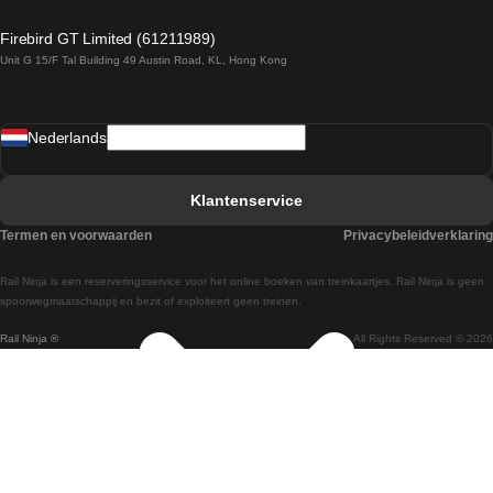
Treinen van Dublin naar Belfast
Firebird GT Limited (61211989)
Unit G 15/F Tal Building 49 Austin Road, KL, Hong Kong
Treinen van Praag naar Wenen
Treinen van Sevilla naar Madrid
Nederlands
Treinen van Barcelona naar Sevilla
Treinen van Faro naar Lissabon
Klantenservice
Treinen van Faro naar Porto
Termen en voorwaarden
Privacybeleidverklaring
Treinen van Praag naar Berlijn
Rail Ninja is een reserveringsservice voor het online boeken van treinkaartjes. Rail Ninja is geen
Treinen van Wenen naar Salzburg
spoorwegmaatschappij en bezit of exploiteert geen treinen.
Rail Ninja ®
All Rights Reserved © 2026
Treinen van Wenen naar Praag
Treinen van Wenen naar Boedapest
Treinen van Venetie naar Rome
Treinen van Venetie naar Florence