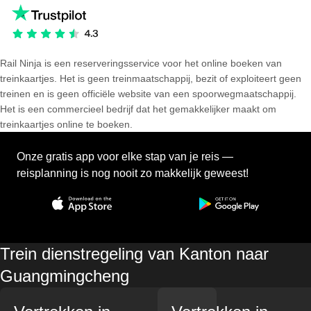
Rail Ninja is een reserveringsservice voor het online boeken van
treinkaartjes. Het is geen treinmaatschappij, bezit of exploiteert geen
treinen en is geen officiële website van een spoorwegmaatschappij.
Het is een commercieel bedrijf dat het gemakkelijker maakt om
treinkaartjes online te boeken.
Onze gratis app voor elke stap van je reis —
reisplanning is nog nooit zo makkelijk geweest!
Trein dienstregeling van Kanton naar
Guangmingcheng