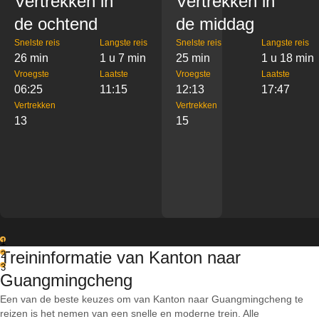
Vertrekken in
Vertrekken in
de ochtend
de middag
Snelste reis
Langste reis
Snelste reis
Langste reis
26 min
1 u 7 min
25 min
1 u 18 min
Vroegste
Laatste
Vroegste
Laatste
06:25
11:15
12:13
17:47
Vertrekken
Vertrekken
13
15
1
Treininformatie van Kanton naar
2
3
Guangmingcheng
Een van de beste keuzes om van Kanton naar Guangmingcheng te
reizen is het nemen van een snelle en moderne trein. Alle