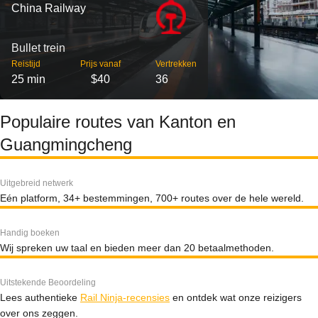
China Railway
Bullet trein
Reistijd
Prijs vanaf
Vertrekken
25 min
$40
36
Populaire routes van Kanton en
Guangmingcheng
Uitgebreid netwerk
Eén platform, 34+ bestemmingen, 700+ routes over de hele wereld.
Handig boeken
Wij spreken uw taal en bieden meer dan 20 betaalmethoden.
Uitstekende Beoordeling
Lees authentieke
Rail Ninja-recensies
en ontdek wat onze reizigers
over ons zeggen.