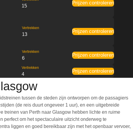
Prijzen controleren
15
Vertrekken
Prijzen controleren
13
Vertrekken
Prijzen controleren
6
Vertrekken
Prijzen controleren
4
Glasgow
idstreinen tussen de steden zijn ontworpen om de passagiers
tijden (de reis duurt ongeveer 1 uur), en een uitgebreide
. De treinen van Perth naar Glasgow hebben lichte en ruime
 perfect om het spectaculaire uitzicht onderweg te
entra liggen en goed bereikbaar zijn met het openbaar vervoer,