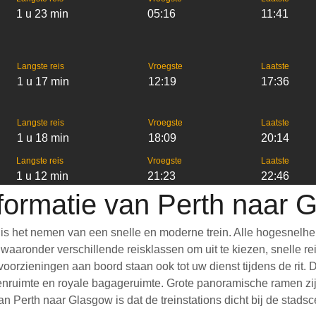
1 u 23 min
05:16
11:41
Langste reis
Vroegste
Laatste
1 u 17 min
12:19
17:36
Langste reis
Vroegste
Laatste
1 u 18 min
18:09
20:14
Langste reis
Vroegste
Laatste
1 u 12 min
21:23
22:46
nformatie van Perth naar 
is het nemen van een snelle en moderne trein. Alle hogesnelhe
aronder verschillende reisklassen om uit te kiezen, snelle reis
e voorzieningen aan boord staan ook tot uw dienst tijdens de rit
nruimte en royale bagageruimte. Grote panoramische ramen zijn
 Perth naar Glasgow is dat de treinstations dicht bij de stadsc