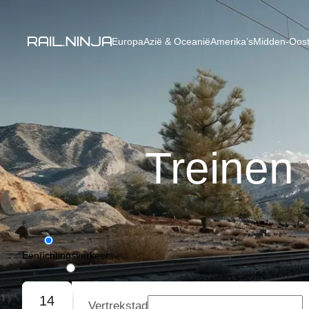
Europa
Azië & Oceanië
Amerika’s
Midden-Oost
Treinen
Eénrichtingsverkeer
Retourvlucht
14
Vertrekstad