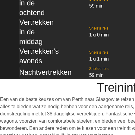
in de
59 min
ochtend
Vertrekken
Snelste reis
in de
1 u 0 min
middag
Vertrekken’s
Snelste reis
1 u 1 min
avonds
Snelste reis
Nachtvertrekken
59 min
Treini
Een van de beste keuzes om van Perth naar Glasgow te reizen 
alles te bieden wat ze nodig hebben voor een aangename reis, wa
dienstregeling met tot 38 dagelijkse vertrektijden. Fantastisch
wagons, voorzien van comfortabele stoelen, en bieden veel bee
bewonderen. Een andere reden om te kiezen voor een treinrit van