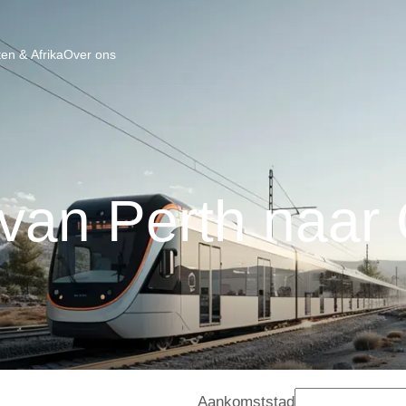
en & Afrika
Over ons
 van Perth naar
Aankomststad