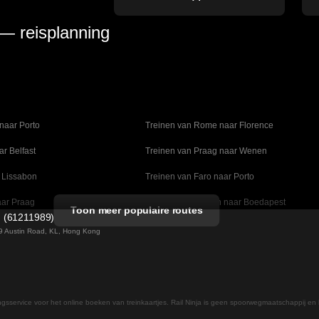
 — reisplanning
naar Porto
Treinen van Rome naar Florence
ar Belfast
Treinen van Praag naar Wenen
 Lissabon
Treinen van Faro naar Porto
aar Praag
Treinen van Wenen naar Boedapest
Toon meer populaire routes
d (61211989)
naar Madrid
Treinen van Valencia naar Barcelona
 49 Austin Road, KL, Hong Kong
lm naar Kopenhagen
Treinen van Stockholm naar Göteborg
ar Daejeon
Treinen van Seoel naar Daegu
ingsservice voor het online boeken van treinkaartjes. Rail Ninja is geen spoorwegmaatschappij en 
 naar Helsinki
Treinen van Rome naar Napels