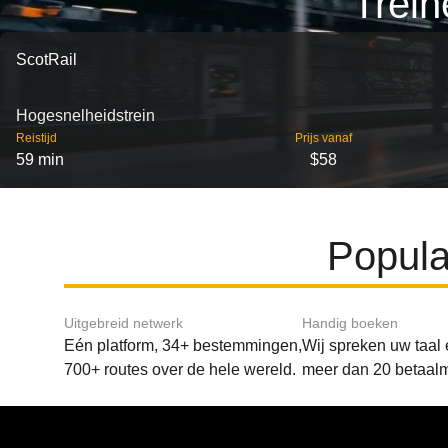
Trein
ScotRail
Hogesnelheidstrein
Reistijd
Prijs vanaf
59 min
$58
Popula
Uitgebreid netwerk
Handig boeken
Eén platform, 34+ bestemmingen,
Wij spreken uw taal
700+ routes over de hele wereld.
meer dan 20 betaal