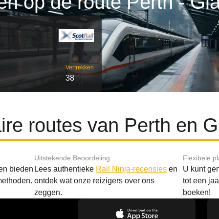
en op de route Perth - G
Vertrekken
38
ire routes van Perth en 
Uitstekende Beoordeling
Flexibele p
 en bieden
Lees authentieke
Rail Ninja-recensies
en
U kunt gem
methoden.
ontdek wat onze reizigers over ons
tot een ja
zeggen.
boeken!