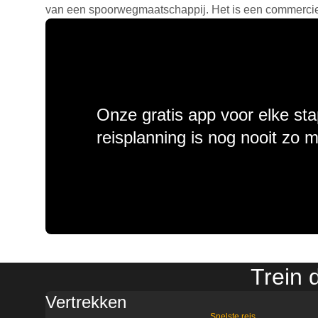
van een spoorwegmaatschappij. Het is een commercieel
Onze gratis app voor elke sta
reisplanning is nog nooit zo 
Trein 
Vertrekken
Snelste reis