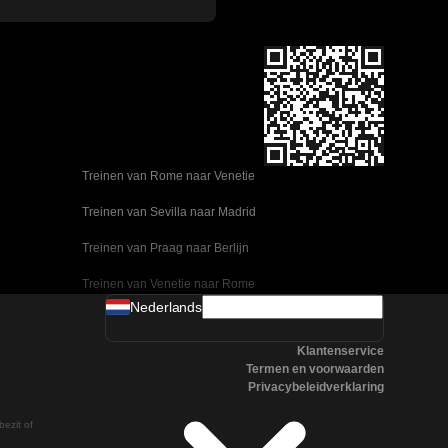
Treinen van Rome naar Venetie
Treinen van Sevilla naar Madrid
Treinen van Praag naar Berlijn
Treinen van Venetie naar Rome
Nederlands
Treinen van Ulsan naar Seoel
Klantenservice
Treinen van Sevilla naar Malaga
Termen en voorwaarden
Privacybeleidverklaring
Treinen van Seoel naar Changwon
bezit of
Treinen van Praag naar Boedapest