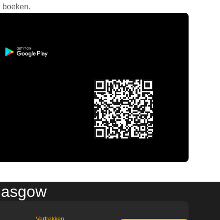
e boeken.
Glasgow
Vertrekken