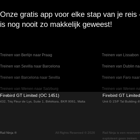
Onze gratis app voor elke stap van je reis
is nog nooit zo makkelijk geweest!
Treinen van Berlijn naar Praag
Treinen van Lissabon 
Treinen van Sevilla naar Barcelona
Treinen van Dublin na
Treinen van Barcelona naar Sevilla
Treinen van Faro naar
Treinen van Wenen naar Salzburg
Treinen van Wenen n
Firebird GT Limited (OC 1451)
Firebird GT Limite
Treinen van Venetie naar Florence
Treinen van Valencia 
432, Triq Fleur de Lys, Suite 1, Birkirkara, BKR 9061, Malta
Unit G 15/F Tal Building
Treinen van Sydney naar Canberra
Treinen van Stockho
Treinen van Seoel naar Gyeongju
Treinen van Seoel na
Rail Ninja ®
All Rights Reserved © 2026
Rail Ninja is een reserver
Treinen van Seoel naar Busan
Treinen van Rovaniemi
exploiteert geen treinen.