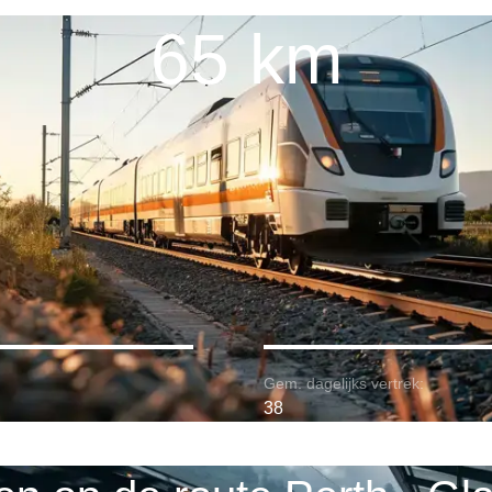
65 km
Gem. dagelijks vertrek:
38