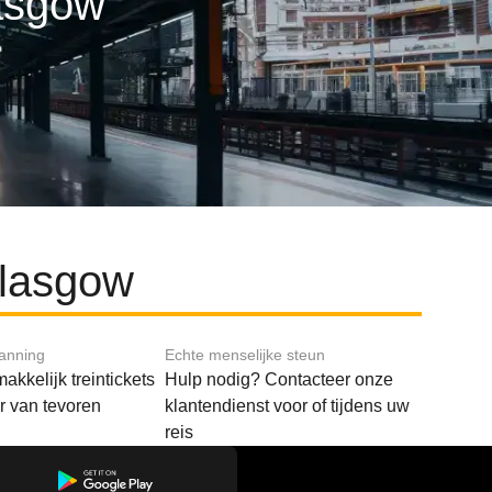
lasgow
Glasgow
lanning
Echte menselijke steun
akkelijk treintickets
Hulp nodig? Contacteer onze
ar van tevoren
klantendienst voor of tijdens uw
reis