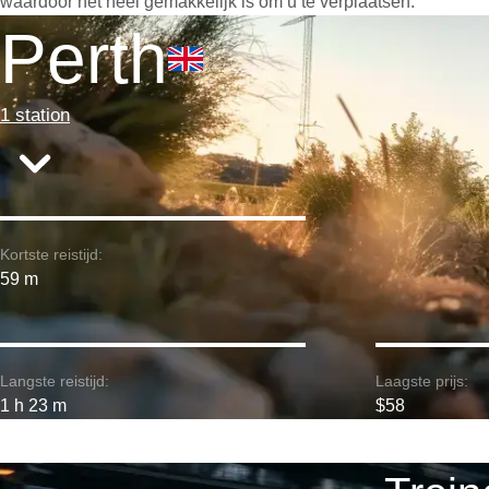
waardoor het heel gemakkelijk is om u te verplaatsen.
Perth
1 station
Kortste reistijd:
59 m
Langste reistijd:
Laagste prijs:
1 h 23 m
$58