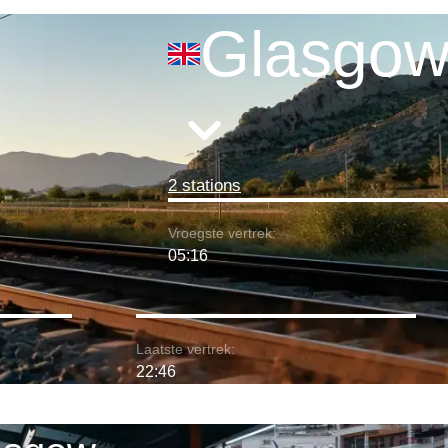
Glasgo
2 stations
Vroegste vertrek:
05:16
Laatste vertrek:
22:46