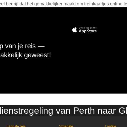
 bedrijf dat het gemakkelijker maakt om treinkaartjes online t
p van je reis —
makkelijk geweest!
dienstregeling van Perth naar 
Langste reis
Vroegste
Laatste