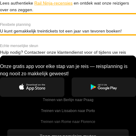
Lees authentieke
Rail Ninja-recensies
en ontdek wat onze reizigers
over ons zeggen.
Flexibele planning
U kunt gemakkelijk treintickets tot een jaar van tevoren boeken!
Echte menselijke steun
Hulp nodig? Contacteer onze klantendienst voor of tijdens uw reis
Onze gratis app voor elke stap van je reis — reisplanning is
nog nooit zo makkelijk geweest!
Treinen van Berlijn naar Praag
Treinen van Lissabon naar Porto
Treinen van Rome naar Florence
Treinen van Rome naar Venetie