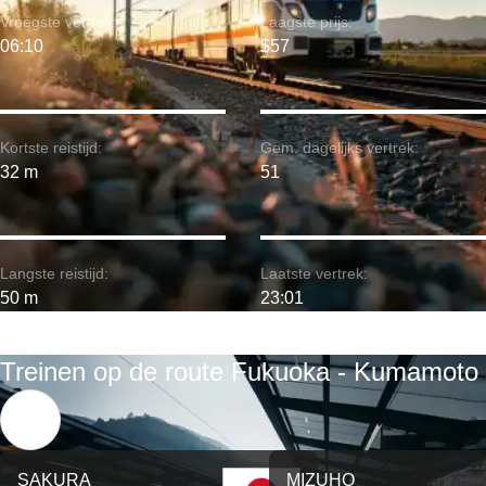
Vroegste vertrek:
Laagste prijs:
06:10
$57
Kortste reistijd:
Gem. dagelijks vertrek:
32 m
51
Langste reistijd:
Laatste vertrek:
50 m
23:01
Treinen op de route Fukuoka - Kumamoto
SAKURA
MIZUHO