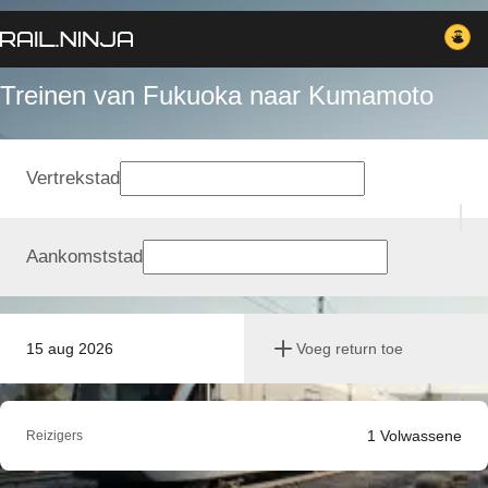
Treinen van Fukuoka naar Kumamoto
Vertrekstad
Aankomststad
15 aug 2026
Voeg return toe
1
Volwassene
Reizigers