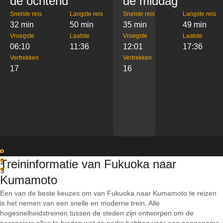
de ochtend
de middag
Snelste reis
Langste reis
Snelste reis
Langste reis
32 min
50 min
35 min
49 min
Vroegste
Laatste
Vroegste
Laatste
06:10
11:36
12:01
17:36
Vertrekken
Vertrekken
17
16
1
Treininformatie van Fukuoka naar
2
3
Kumamoto
Een van de beste keuzes om van Fukuoka naar Kumamoto te reizen
is het nemen van een snelle en moderne trein. Alle
hogesnelheidstreinen tussen de steden zijn ontworpen om de