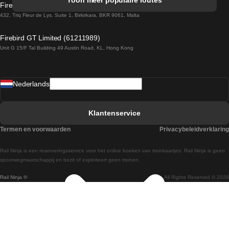
Toon meer populaire routes
Firebird GT Limited (OC 1451)
Treinen van Sevilla naar Barcelona
432, Triq Fleur de Lys, Suite 1, Birkirkara, BKR 9061, Malta
Treinen van Dublin naar Belfast
Firebird GT Limited (61211989)
Unit G 15/F Tal Building 49 Austin Road, KL, Hong Kong
Treinen van Praag naar Wenen
Treinen van Sevilla naar Madrid
Nederlands
Treinen van Barcelona naar Sevilla
Treinen van Faro naar Lissabon
Klantenservice
Treinen van Faro naar Porto
Termen en voorwaarden
Privacybeleidverklaring
Treinen van Praag naar Berlijn
Rail Ninja is een reserveringsservice voor het online boeken van treinkaartjes. Rail Ninja is geen
Treinen van Wenen naar Salzburg
spoorwegmaatschappij en bezit of exploiteert geen treinen.
Rail Ninja ®
All Rights Reserved © 2026
Treinen van Wenen naar Praag
Treinen van Wenen naar Boedapest
Treinen van Venetie naar Rome