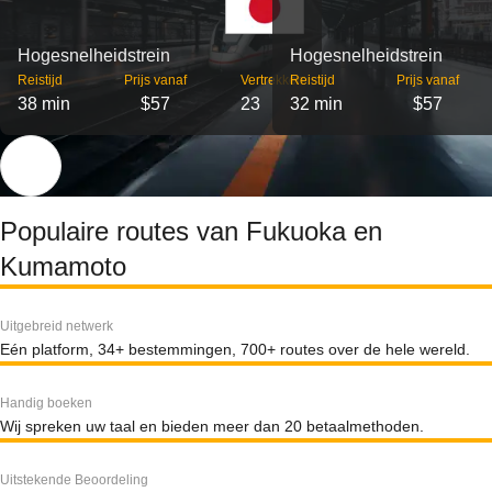
Hogesnelheidstrein
Hogesnelheidstrein
Reistijd
Prijs vanaf
Vertrekken
Reistijd
Prijs vanaf
38 min
$57
23
32 min
$57
Populaire routes van Fukuoka en
Kumamoto
Uitgebreid netwerk
Eén platform, 34+ bestemmingen, 700+ routes over de hele wereld.
Handig boeken
Wij spreken uw taal en bieden meer dan 20 betaalmethoden.
Uitstekende Beoordeling