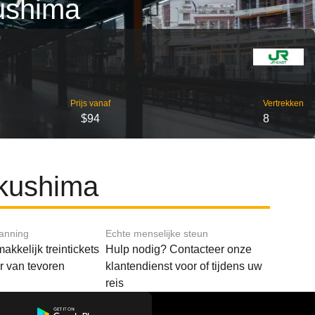
kushima
Prijs vanaf
Vertrekken
$94
8
ukushima
lanning
Echte menselijke steun
akkelijk treintickets
Hulp nodig? Contacteer onze
ar van tevoren
klantendienst voor of tijdens uw
reis