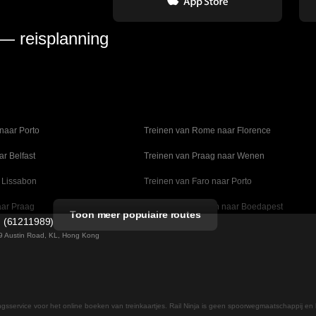
 — reisplanning
naar Porto
Treinen van Rome naar Florence
ar Belfast
Treinen van Praag naar Wenen
 Lissabon
Treinen van Faro naar Porto
aar Praag
Treinen van Wenen naar Boedapest
Toon meer populaire routes
d (61211989)
naar Madrid
Treinen van Valencia naar Barcelona
 49 Austin Road, KL, Hong Kong
lm naar Kopenhagen
Treinen van Stockholm naar Göteborg
ar Daejeon
Treinen van Seoel naar Daegu
ingsservice voor het online boeken van treinkaartjes. Rail Ninja is geen spoorwegmaatschappij en 
 naar Helsinki
Treinen van Rome naar Napels