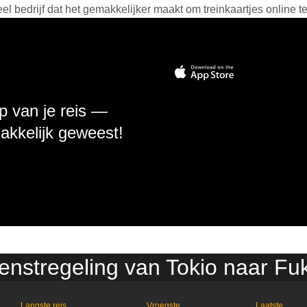
 bedrijf dat het gemakkelijker maakt om treinkaartjes online t
p van je reis —
makkelijk geweest!
ienstregeling van Tokio naar F
Langste reis
Vroegste
Laatste