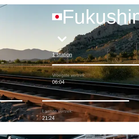
Fukushi
1 station
Vroegste vertrek:
06:04
Laatste vertrek:
21:24