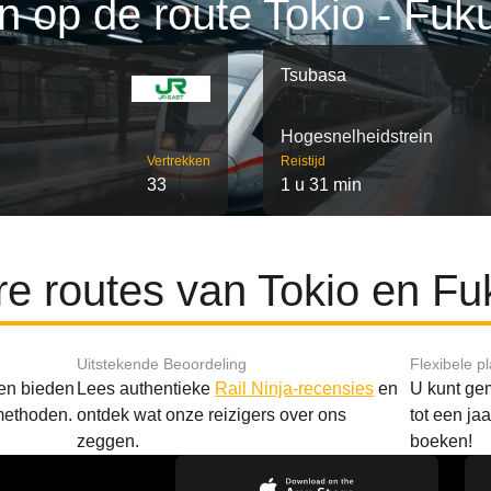
n op de route Tokio - Fu
Tsubasa
Hogesnelheidstrein
Vertrekken
Reistijd
33
1 u 31 min
re routes van Tokio en F
Uitstekende Beoordeling
Flexibele p
 en bieden
Lees authentieke
Rail Ninja-recensies
en
U kunt gem
methoden.
ontdek wat onze reizigers over ons
tot een ja
zeggen.
boeken!