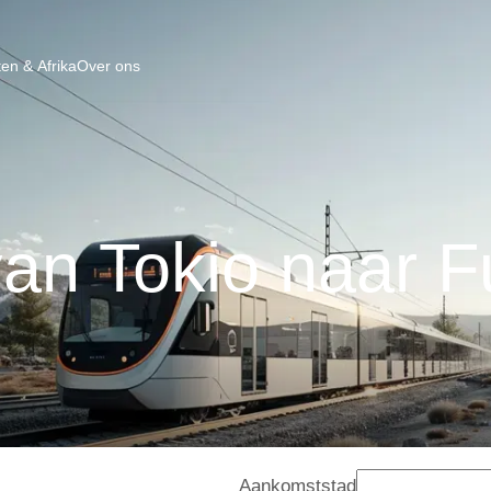
en & Afrika
Over ons
van Tokio naar 
Aankomststad