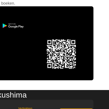
e boeken.
ukushima
Vertrekken