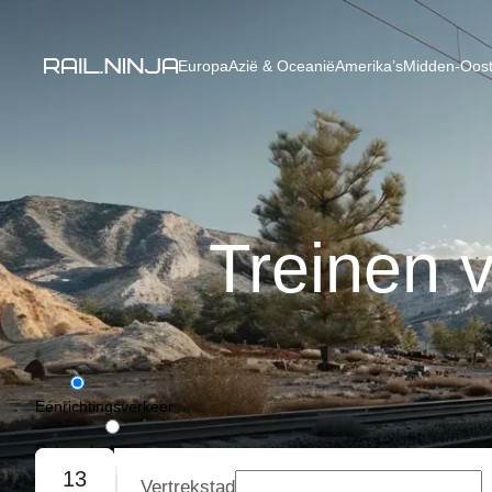
Europa
Azië & Oceanië
Amerika’s
Midden-Oost
Treinen 
Eénrichtingsverkeer
Retourvlucht
13
Vertrekstad