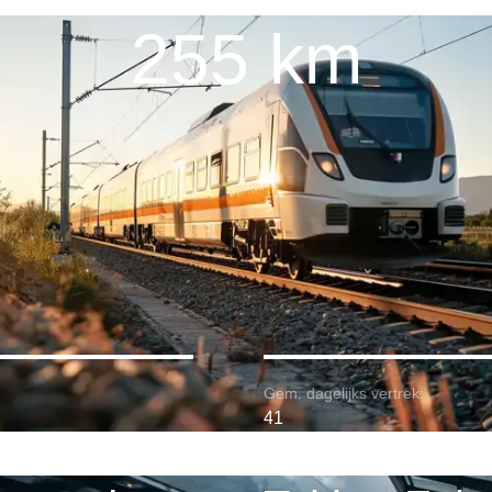
255 km
Gem. dagelijks vertrek:
41