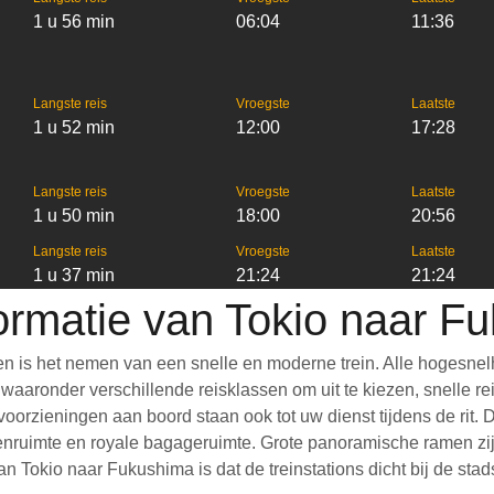
1 u 56 min
06:04
11:36
Langste reis
Vroegste
Laatste
1 u 52 min
12:00
17:28
Langste reis
Vroegste
Laatste
1 u 50 min
18:00
20:56
Langste reis
Vroegste
Laatste
1 u 37 min
21:24
21:24
formatie van Tokio naar F
n is het nemen van een snelle en moderne trein. Alle hogesnel
aronder verschillende reisklassen om uit te kiezen, snelle reis
e voorzieningen aan boord staan ook tot uw dienst tijdens de rit
nruimte en royale bagageruimte. Grote panoramische ramen zijn
n Tokio naar Fukushima is dat de treinstations dicht bij de sta