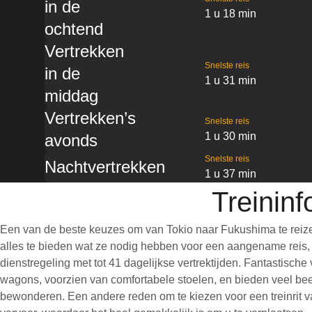
in de
1 u 18 min
ochtend
Vertrekken
Snelste reis
in de
1 u 31 min
middag
Vertrekken’s
Snelste reis
1 u 30 min
avonds
Snelste reis
Nachtvertrekken
1 u 37 min
Treinin
Een van de beste keuzes om van Tokio naar Fukushima te reize
alles te bieden wat ze nodig hebben voor een aangename reis, wa
dienstregeling met tot 41 dagelijkse vertrektijden. Fantastisch
wagons, voorzien van comfortabele stoelen, en bieden veel bee
bewonderen. Een andere reden om te kiezen voor een treinrit va