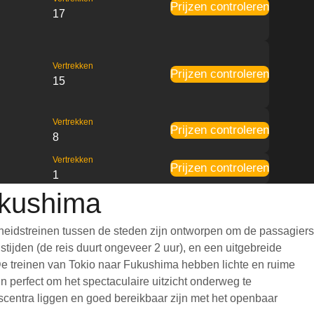
Prijzen controleren
17
Vertrekken
Prijzen controleren
15
Vertrekken
Prijzen controleren
8
Vertrekken
Prijzen controleren
1
ukushima
heidstreinen tussen de steden zijn ontworpen om de passagiers
tijden (de reis duurt ongeveer 2 uur), en een uitgebreide
. De treinen van Tokio naar Fukushima hebben lichte en ruime
 perfect om het spectaculaire uitzicht onderweg te
dscentra liggen en goed bereikbaar zijn met het openbaar