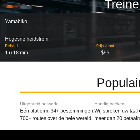
Treine
Yamabiko
Hogesnelheidstrein
Reistijd
Prijs vanaf
1 u 18 min
$95
Populai
Uitgebreid netwerk
Handig boeken
Eén platform, 34+ bestemmingen,
Wij spreken uw taal
700+ routes over de hele wereld.
meer dan 20 betaal