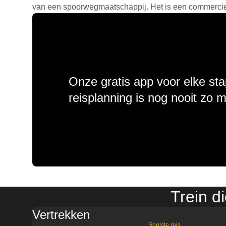
van een spoorwegmaatschappij. Het is een commercieel
Onze gratis app voor elke sta
reisplanning is nog nooit zo 
Trein d
Vertrekken
Snelste reis