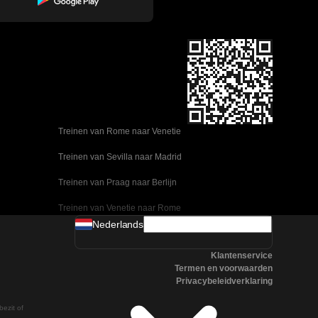
Treinen van Rome naar Venetie
Treinen van Sevilla naar Madrid
Treinen van Praag naar Berlijn
Treinen van Venetie naar Rome
Nederlands
Treinen van Ulsan naar Seoel
Klantenservice
Treinen van Sevilla naar Malaga
Termen en voorwaarden
Privacybeleidverklaring
Treinen van Seoel naar Changwon
bezit of
Treinen van Praag naar Boedapest