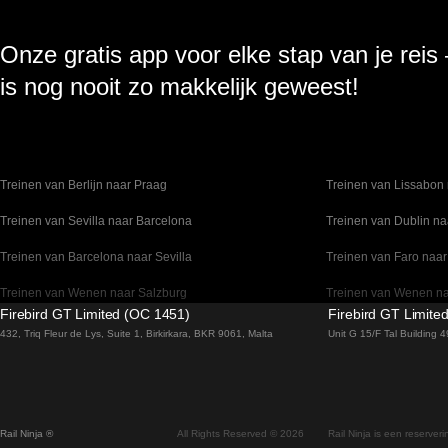
Onze gratis app voor elke stap van je reis
is nog nooit zo makkelijk geweest!
Treinen van Berlijn naar Praag
Treinen van Lissabon 
Treinen van Sevilla naar Barcelona
Treinen van Dublin na
Treinen van Barcelona naar Sevilla
Treinen van Faro naar
Treinen van Wenen naar Salzburg
Treinen van Wenen n
Firebird GT Limited (OC 1451)
Firebird GT Limite
Treinen van Venetie naar Florence
Treinen van Valencia 
432, Triq Fleur de Lys, Suite 1, Birkirkara, BKR 9061, Malta
Unit G 15/F Tal Building
Treinen van Sydney naar Canberra
Treinen van Stockho
Treinen van Seoel naar Gyeongju
Treinen van Seoel na
Rail Ninja ®
All Rights Reserved © 2026
Rail Ninja is een reserver
Treinen van Seoel naar Busan
Treinen van Rovaniemi