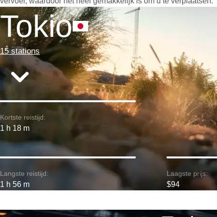
vervoer, waardoor het heel gemakkelijk is om u te verplaatsen.
Tokio
15 stations
Kortste reistijd:
1 h 18 m
Langste reistijd:
Laagste prijs:
1 h 56 m
$94