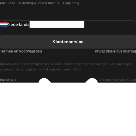
Unit G 15/F Tal Building 49 Austin Road, KL, Hong Kong
Treinen van Praag naar Wenen
Treinen van Sevilla naar Madrid
Nederlands
Treinen van Barcelona naar Sevilla
Treinen van Faro naar Lissabon
Klantenservice
Treinen van Faro naar Porto
Termen en voorwaarden
Privacybeleidverklaring
Treinen van Praag naar Berlijn
Rail Ninja is een reserveringsservice voor het online boeken van treinkaartjes. Rail Ninja is geen
Treinen van Wenen naar Salzburg
spoorwegmaatschappij en bezit of exploiteert geen treinen.
Rail Ninja ®
All Rights Reserved © 2026
Treinen van Wenen naar Praag
Treinen van Wenen naar Boedapest
Treinen van Venetie naar Rome
Treinen van Venetie naar Florence
Treinen van Valencia naar Madrid
Treinen van Valencia naar Barcelona