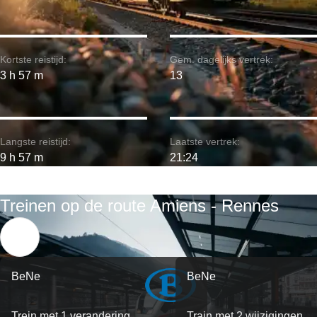
Kortste reistijd:
Gem. dagelijks vertrek:
3 h 57 m
13
Langste reistijd:
Laatste vertrek:
9 h 57 m
21:24
Treinen op de route Amiens - Rennes
BeNe
BeNe
Trein met 1 verandering
Train met 2 wijzigingen