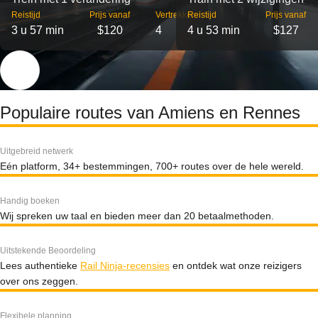
Reistijd
Prijs vanaf
Vertrekken
Reistijd
Prijs vanaf
3 u 57 min
$120
4
4 u 53 min
$127
Populaire routes van Amiens en Rennes
Uitgebreid netwerk
Eén platform, 34+ bestemmingen, 700+ routes over de hele wereld.
Handig boeken
Wij spreken uw taal en bieden meer dan 20 betaalmethoden.
Uitstekende Beoordeling
Lees authentieke
Rail Ninja-recensies
en ontdek wat onze reizigers
over ons zeggen.
Flexibele planning