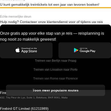
U kunt gemakkelijk treintickets tot een jaar van tevoren boeken!
Echte menselijke steun
Hulp nodig? Contacteer onze klantendienst voor of tijdens uw reis
Onze gratis app voor elke stap van je reis — reisplanning is
nog nooit zo makkelijk geweest!
Treinen van Berlijn naar Praag
Treinen van Lissabon naar Porto
Treinen van Rome naar Florence
Treinen van Rome naar Venetie
Toon meer populaire routes
Firebird GT Limited (OC 1451)
Treinen van Sevilla naar Barcelona
432, Triq Fleur de Lys, Suite 1, Birkirkara, BKR 9061, Malta
Treinen van Dublin naar Belfast
Firebird GT Limited (61211989)