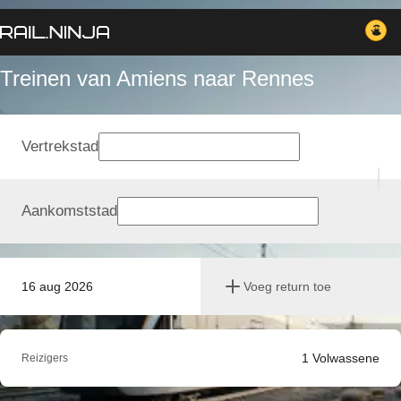
Treinen van Amiens naar Rennes
Vertrekstad
Aankomststad
16 aug 2026
Voeg return toe
1
Volwassene
Reizigers