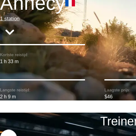
Annecy
1 station
Kortste reistijd:
1 h 33 m
Langste reistijd:
Laagste prijs:
2 h 9 m
$46
Treine