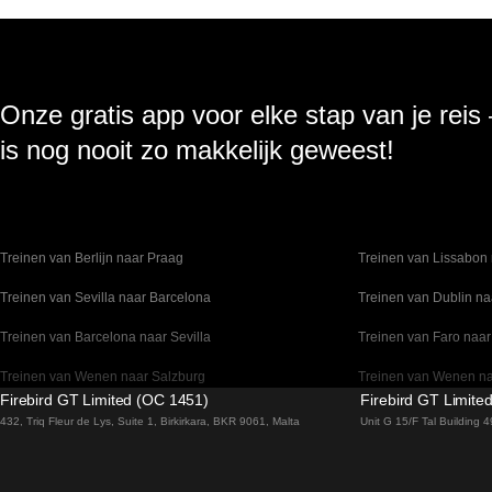
Onze gratis app voor elke stap van je reis
is nog nooit zo makkelijk geweest!
Treinen van Berlijn naar Praag
Treinen van Lissabon 
Treinen van Sevilla naar Barcelona
Treinen van Dublin na
Treinen van Barcelona naar Sevilla
Treinen van Faro naar
Treinen van Wenen naar Salzburg
Treinen van Wenen n
Firebird GT Limited (OC 1451)
Firebird GT Limite
Treinen van Venetie naar Florence
Treinen van Valencia 
432, Triq Fleur de Lys, Suite 1, Birkirkara, BKR 9061, Malta
Unit G 15/F Tal Building
Treinen van Sydney naar Canberra
Treinen van Stockho