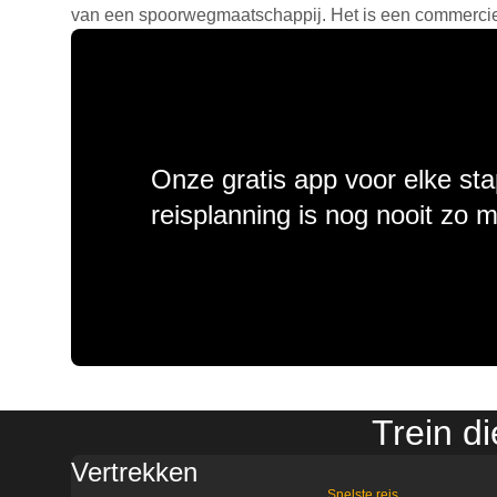
van een spoorwegmaatschappij. Het is een commercieel
Onze gratis app voor elke sta
reisplanning is nog nooit zo 
Trein d
Vertrekken
Snelste reis