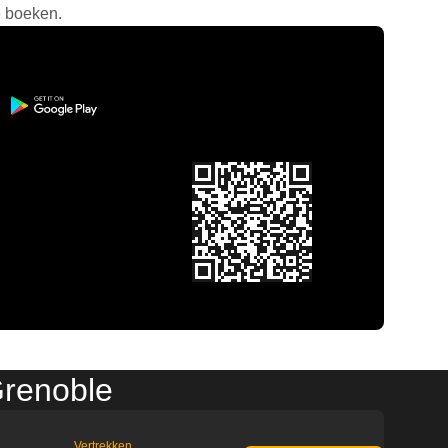
e boeken.
Grenoble
Vertrekken