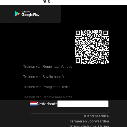
reis
Treinen van Rome naar Venetie
Treinen van Sevilla naar Madrid
Treinen van Praag naar Berlijn
Treinen van Venetie naar Rome
Nederlands
Treinen van Ulsan naar Seoel
Klantenservice
Treinen van Sevilla naar Malaga
Termen en voorwaarden
Privacybeleidverklaring