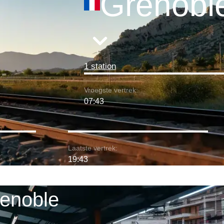
Grenobl
1 station
Vroegste vertrek:
07:43
Laatste vertrek:
19:43
renoble