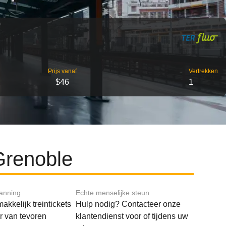
Prijs vanaf
Vertrekken
$46
1
Grenoble
lanning
Echte menselijke steun
akkelijk treintickets
Hulp nodig? Contacteer onze
ar van tevoren
klantendienst voor of tijdens uw