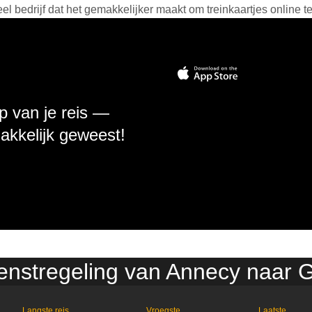
 bedrijf dat het gemakkelijker maakt om treinkaartjes online t
p van je reis —
makkelijk geweest!
ienstregeling van Annecy naar 
Langste reis
Vroegste
Laatste