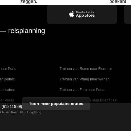
zeggen.
boeken!
 — reisplanning
naar Porto
Treinen van Rome naar Florence
ar Belfast
Treinen van Praag naar Wenen
 Lissabon
Treinen van Faro naar Porto
aar Praag
Treinen van Wenen naar Boedapest
Toon meer populaire routes
d (61211989)
naar Madrid
Treinen van Valencia naar Barcelona
 49 Austin Road, KL, Hong Kong
lm naar Kopenhagen
Treinen van Stockholm naar Göteborg