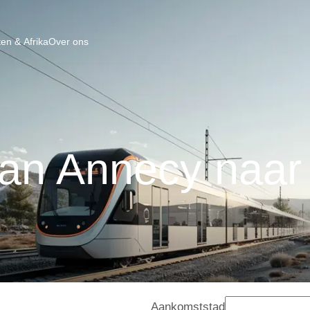
en & Afrika
Over ons
van Annecy naar
Aankomststad