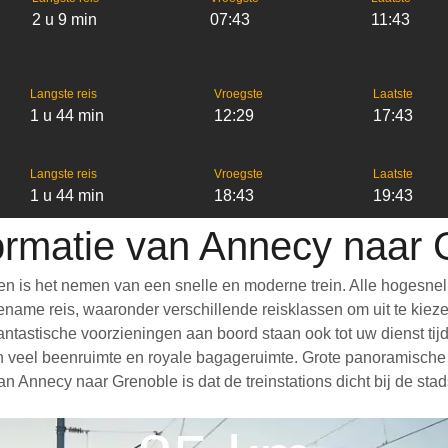
2 u 9 min
07:43
11:43
Langste reis
Vroegste
Laatste
1 u 44 min
12:29
17:43
Langste reis
Vroegste
Laatste
1 u 44 min
18:43
19:43
formatie van Annecy naar 
n is het nemen van een snelle en moderne trein. Alle hogesnel
ame reis, waaronder verschillende reisklassen om uit te kiezen,
 Fantastische voorzieningen aan boord staan ook tot uw dienst ti
 veel beenruimte en royale bagageruimte. Grote panoramische r
n Annecy naar Grenoble is dat de treinstations dicht bij de sta