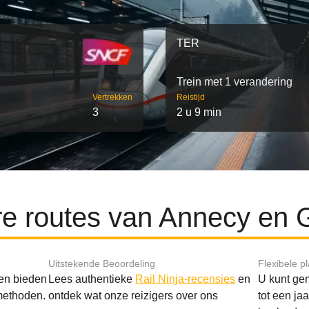
TER
Trein met 1 verandering
Vertrekken
Reistijd
3
2 u 9 min
re routes van Annecy en 
Uitstekende Beoordeling
Flexibele p
 en bieden
Lees authentieke
Rail Ninja-recensies
en
U kunt gem
methoden.
ontdek wat onze reizigers over ons
tot een ja