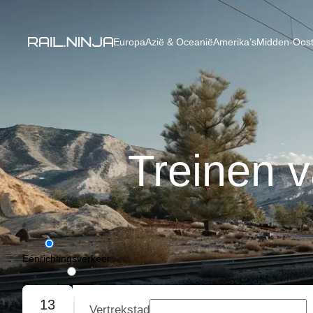
Europa
Azië & Oceanië
Amerika’s
Midden-Oost
Treinen 
Eénrichtingsverkeer
Retourvlucht
13
Vertrekstad