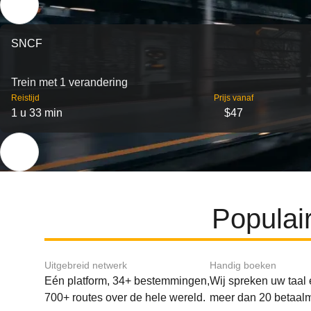
SNCF
Trein met 1 verandering
Reistijd
Prijs vanaf
1 u 33 min
$47
Populai
Uitgebreid netwerk
Handig boeken
Eén platform, 34+ bestemmingen,
Wij spreken uw taal
700+ routes over de hele wereld.
meer dan 20 betaal