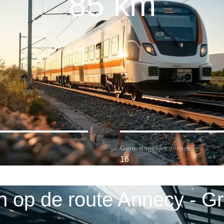
85 km
Gem. dagelijks vertrek:
16
n op de route Annecy - G