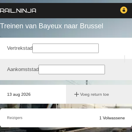
Treinen van Bayeux naar Brussel
Vertrekstad
Aankomststad
13 aug 2026
Voeg return toe
1
Volwassene
Reizigers