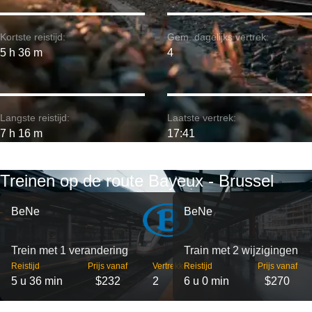
Kortste reistijd:
Gem. dagelijks vertrek:
5 h 36 m
4
Langste reistijd:
Laatste vertrek:
7 h 16 m
17:41
Treinen op de route Bayeux - Brussel
BeNe
BeNe
Trein met 1 verandering
Train met 2 wijzigingen
Reistijd
Prijs vanaf
Vertrekken
Reistijd
Prijs vanaf
5 u 36 min
$232
2
6 u 0 min
$270