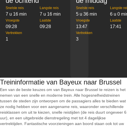
de ochtend
de middag
Snelste reis
Langste reis
Snelste reis
Langste re
7 u 16 min
7 u 16 min
5 u 36 min
6 u 0 mi
Vroegste
Laatste
Vroegste
Laatste
09:28
09:28
13:47
17:41
Vertrekken
Vertrekken
1
3
Treininformatie van Bayeux naar Brussel
Een van de beste keuzes om van Bayeux naar Brussel te reizen is het
nemen van een snelle en moderne trein. Alle hogesnelheidstreinen
tussen de steden zijn ontworpen om de passagiers alles te bieden wat
ze nodig hebben voor een aangename reis, waaronder verschillende
reisklassen om uit te kiezen, snelle reistijden (de reis duurt ongeveer 6
uur), en een uitgebreide dienstregeling met tot 4 dagelijkse
vertrektijden. Fantastische voorzieningen aan boord staan ook tot uw