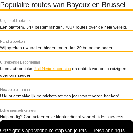
Populaire routes van Bayeux en Brussel
Uitgebreid netwerk
Eén platform, 34+ bestemmingen, 700+ routes over de hele wereld.
Handig boeken
Wij spreken uw taal en bieden meer dan 20 betaalmethoden.
Uitstekende Beoordeling
Lees authentieke
Rail Ninja-recensies
en ontdek wat onze reizigers
over ons zeggen.
Flexibele planning
U kunt gemakkelijk treintickets tot een jaar van tevoren boeken!
Echte menselijke steun
Hulp nodig? Contacteer onze klantendienst voor of tijdens uw reis
Onze gratis app voor elke stap van je reis — reisplanning is