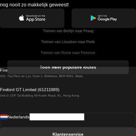
nog nooit zo makkelijk geweest!
Treinen van Berlijn naar Praag
Treinen van Lissabon naar Porto
Treinen van Rome naar Florence
Treinen van Rome naar Venetie
Toon meer populaire routes
Firebird GT Limited (OC 1451)
Treinen van Sevilla naar Barcelona
432, Triq Fleur de Lys, Suite 1, Birkirkara, BKR 9061, Malta
Treinen van Dublin naar Belfast
Firebird GT Limited (61211989)
Unit G 15/F Tal Building 49 Austin Road, KL, Hong Kong
Treinen van Praag naar Wenen
Treinen van Sevilla naar Madrid
Nederlands
Treinen van Barcelona naar Sevilla
Treinen van Faro naar Lissabon
Klantenservice