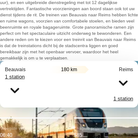
uur), en een uitgebreide dienstregeling met tot 12 dagelijkse
vertrektijden. Fantastische voorzieningen aan boord staan ook tot uw
dienst tijdens de rit. De treinen van Beauvais naar Reims hebben lichte
en ruime wagons, voorzien van comfortabele stoelen, en bieden veel
beenruimte en royale bagageruimte. Grote panoramische ramen zijn
perfect om het spectaculaire uitzicht onderweg te bewonderen. Een
andere reden om te kiezen voor een treinrit van Beauvais naar Reims
is dat de treinstations dicht bij de stadscentra liggen en goed
bereikbaar zijn met het openbaar vervoer, waardoor het heel
gemakkelijk is om u te verplaatsen.
Beauvais
180 km
Reims
1 station
1 station
Vroegste vertrek:
Laagste prijs:
06:40
$85