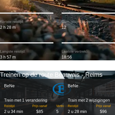
Kortste reistijd:
Gem. dagelijks vertrek:
2 h 28 m
12
Langste reistijd:
Laatste vertrek:
3 h 57 m
18:56
Treinen op de route Beauvais - Reims
BeNe
BeNe
Trein met 1 verandering
Train met 2 wijzigingen
Reistijd
Prijs vanaf
Vertrekken
Reistijd
Prijs vanaf
2 u 34 min
$85
5
2 u 28 min
$96