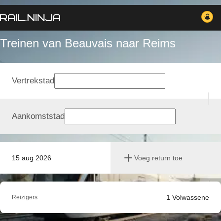
Treinen van Beauvais naar Reims
Vertrekstad
Aankomststad
15 aug 2026
Voeg return toe
1
Volwassene
Reizigers