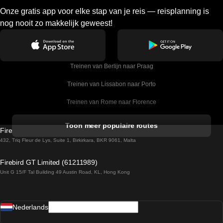
Onze gratis app voor elke stap van je reis — reisplanning is
nog nooit zo makkelijk geweest!
Treinen van Berlijn naar Praag
Treinen van Lissabon naar Porto
Treinen van Rome naar Florence
Treinen van Rome naar Venetie
Toon meer populaire routes
Firebird GT Limited (OC 1451)
Treinen van Sevilla naar Barcelona
432, Triq Fleur de Lys, Suite 1, Birkirkara, BKR 9061, Malta
Treinen van Dublin naar Belfast
Firebird GT Limited (61211989)
Unit G 15/F Tal Building 49 Austin Road, KL, Hong Kong
Treinen van Praag naar Wenen
Treinen van Sevilla naar Madrid
Nederlands
Treinen van Barcelona naar Sevilla