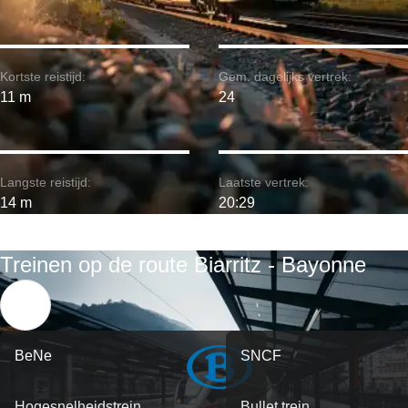
Kortste reistijd:
Gem. dagelijks vertrek:
11 m
24
Langste reistijd:
Laatste vertrek:
14 m
20:29
Treinen op de route Biarritz - Bayonne
BeNe
SNCF
Hogesnelheidstrein
Bullet trein