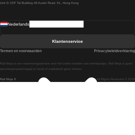
Unit G 15/F Tal Building 49 Austin Road, KL, Hong Kong
Treinen van Praag naar Wenen
Treinen van Sevilla naar Madrid
Nederlands
Treinen van Barcelona naar Sevilla
Treinen van Faro naar Lissabon
Klantenservice
Treinen van Faro naar Porto
Termen en voorwaarden
Privacybeleidverklaring
Treinen van Praag naar Berlijn
Rail Ninja is een reserveringsservice voor het online boeken van treinkaartjes. Rail Ninja is geen
Treinen van Wenen naar Salzburg
spoorwegmaatschappij en bezit of exploiteert geen treinen.
Rail Ninja ®
All Rights Reserved © 2026
Treinen van Wenen naar Praag
Treinen van Wenen naar Boedapest
Treinen van Venetie naar Rome
Treinen van Venetie naar Florence
Treinen van Valencia naar Madrid
Treinen van Valencia naar Barcelona