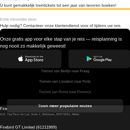
U kunt gemakkelijk treintickets tot een jaar van tevoren boeken!
Echte menselijke steun
Hulp nodig? Contacteer onze klantendienst voor of tijdens uw reis
Onze gratis app voor elke stap van je reis — reisplanning is
nog nooit zo makkelijk geweest!
Treinen van Berlijn naar Praag
Treinen van Lissabon naar Porto
Treinen van Rome naar Florence
Treinen van Rome naar Venetie
Toon meer populaire routes
Firebird GT Limited (OC 1451)
Treinen van Sevilla naar Barcelona
432, Triq Fleur de Lys, Suite 1, Birkirkara, BKR 9061, Malta
Treinen van Dublin naar Belfast
Firebird GT Limited (61211989)