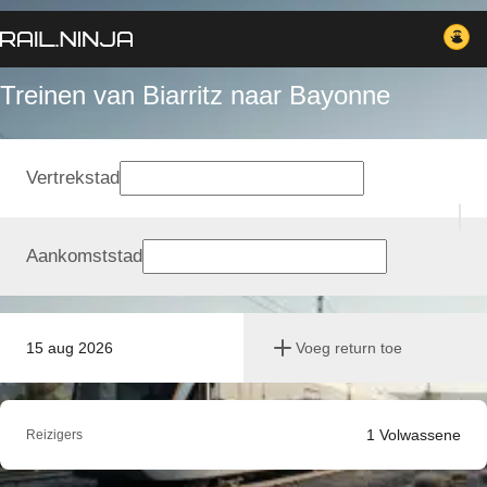
Treinen van Biarritz naar Bayonne
Vertrekstad
Aankomststad
15 aug 2026
Voeg return toe
1
Volwassene
Reizigers