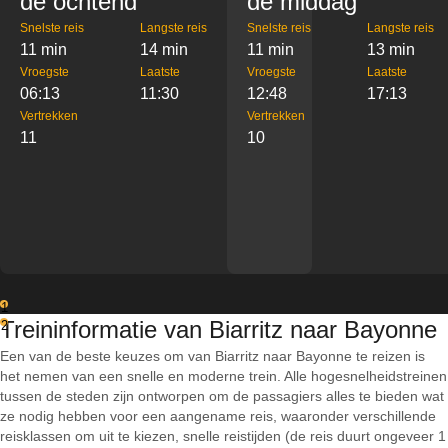
de ochtend
de middag
Snelste reis
Langste reis
Snelste reis
Langste reis
11 min
14 min
11 min
13 min
Vroegste
Laatste
Vroegste
Laatste
06:13
11:30
12:48
17:13
Vertrekken
Vertrekken
11
10
1
Treininformatie van Biarritz naar Bayonne
2
Een van de beste keuzes om van Biarritz naar Bayonne te reizen is
het nemen van een snelle en moderne trein. Alle hogesnelheidstreinen
tussen de steden zijn ontworpen om de passagiers alles te bieden wat
ze nodig hebben voor een aangename reis, waaronder verschillende
reisklassen om uit te kiezen, snelle reistijden (de reis duurt ongeveer 1