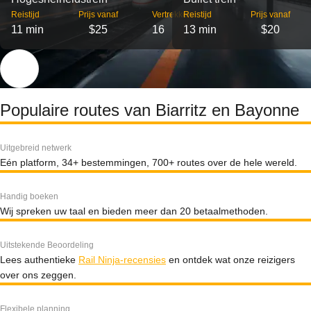
Reistijd
Prijs vanaf
Vertrekken
Reistijd
Prijs vanaf
11 min
$25
16
13 min
$20
Populaire routes van Biarritz en Bayonne
Uitgebreid netwerk
Eén platform, 34+ bestemmingen, 700+ routes over de hele wereld.
Handig boeken
Wij spreken uw taal en bieden meer dan 20 betaalmethoden.
Uitstekende Beoordeling
Lees authentieke
Rail Ninja-recensies
en ontdek wat onze reizigers
over ons zeggen.
Flexibele planning