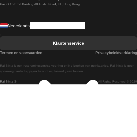
Unit G 15/F Tal Building 49 Austin Road, KL, Hong Kong
Treinen van Praag naar Wenen
Treinen van Sevilla naar Madrid
Nederlands
Treinen van Barcelona naar Sevilla
Treinen van Faro naar Lissabon
Klantenservice
Treinen van Faro naar Porto
Termen en voorwaarden
Privacybeleidverklaring
Treinen van Praag naar Berlijn
Rail Ninja is een reserveringsservice voor het online boeken van treinkaartjes. Rail Ninja is geen
Treinen van Wenen naar Salzburg
spoorwegmaatschappij en bezit of exploiteert geen treinen.
Rail Ninja ®
All Rights Reserved © 2026
Treinen van Wenen naar Praag
Treinen van Wenen naar Boedapest
Treinen van Venetie naar Rome
Treinen van Venetie naar Florence
Treinen van Valencia naar Madrid