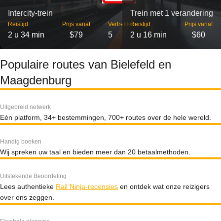
Intercity-trein
Trein met 1 verandering
Reistijd
Prijs vanaf
Vertrekken
Reistijd
Prijs vanaf
2 u 34 min
$79
5
2 u 16 min
$60
Populaire routes van Bielefeld en
Maagdenburg
Uitgebreid netwerk
Eén platform, 34+ bestemmingen, 700+ routes over de hele wereld.
Handig boeken
Wij spreken uw taal en bieden meer dan 20 betaalmethoden.
Uitstekende Beoordeling
Lees authentieke
Rail Ninja-recensies
en ontdek wat onze reizigers
over ons zeggen.