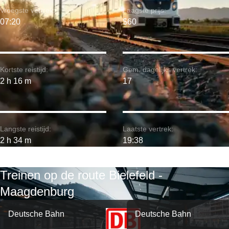
Vroegste vertrek:
Laagste prijs:
07:20
$60
Kortste reistijd:
Gem. dagelijks vertrek:
2 h 16 m
17
Langste reistijd:
Laatste vertrek:
2 h 34 m
19:38
Treinen op de route Bielefeld -
Maagdenburg
Deutsche Bahn
Deutsche Bahn