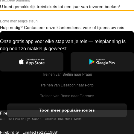
Flexibele planning
U kunt gemakkelijk treintickets tot een jaar van tevoren boeken!
Echte menselijke steun
Hulp nodig? Contacteer onze klantendienst voor of tijdens uw reis
Onze gratis app voor elke stap van je reis — reisplanning is
nog nooit zo makkelijk geweest!
Treinen van Berlijn naar Praag
Treinen van Lissabon naar Porto
Treinen van Rome naar Florence
Treinen van Rome naar Venetie
Toon meer populaire routes
Firebird GT Limited (OC 1451)
Treinen van Sevilla naar Barcelona
432, Triq Fleur de Lys, Suite 1, Birkirkara, BKR 9061, Malta
Treinen van Dublin naar Belfast
Firebird GT Limited (61211989)