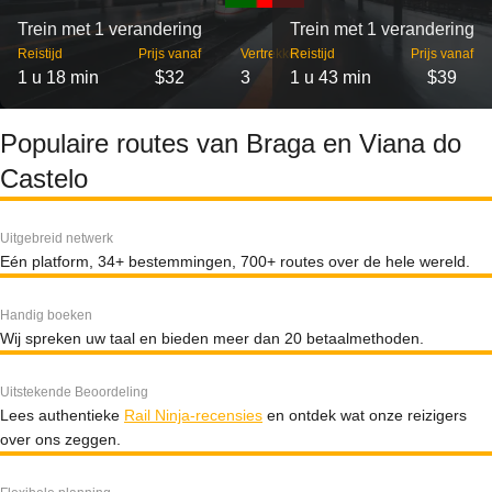
Trein met 1 verandering
Trein met 1 verandering
Reistijd
Prijs vanaf
Vertrekken
Reistijd
Prijs vanaf
1 u 18 min
$32
3
1 u 43 min
$39
Populaire routes van Braga en Viana do
Castelo
Uitgebreid netwerk
Eén platform, 34+ bestemmingen, 700+ routes over de hele wereld.
Handig boeken
Wij spreken uw taal en bieden meer dan 20 betaalmethoden.
Uitstekende Beoordeling
Lees authentieke
Rail Ninja-recensies
en ontdek wat onze reizigers
over ons zeggen.