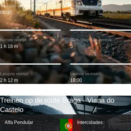
Vroegste vertrek:
Laagste prijs:
06:00
$32
Kortste reistijd:
Gem. dagelijks vertrek:
1 h 18 m
5
Langste reistijd:
Laatste vertrek:
2 h 12 m
18:00
Treinen op de route Braga - Viana do
Castelo
Alfa Pendular
Intercidades