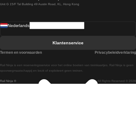
Unit G 15/F Tal Building 49 Austin Road, KL, Hong Kong
Treinen van Praag naar Wenen
Treinen van Sevilla naar Madrid
Nederlands
Treinen van Barcelona naar Sevilla
Treinen van Faro naar Lissabon
Klantenservice
Treinen van Faro naar Porto
Termen en voorwaarden
Privacybeleidverklaring
Treinen van Praag naar Berlijn
Rail Ninja is een reserveringsservice voor het online boeken van treinkaartjes. Rail Ninja is geen
Treinen van Wenen naar Salzburg
spoorwegmaatschappij en bezit of exploiteert geen treinen.
Rail Ninja ®
All Rights Reserved © 2026
Treinen van Wenen naar Praag
Treinen van Wenen naar Boedapest
Treinen van Venetie naar Rome
Treinen van Venetie naar Florence
Treinen van Valencia naar Madrid