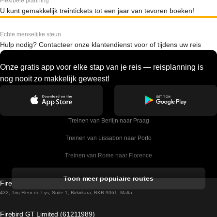
Flexibele planning
U kunt gemakkelijk treintickets tot een jaar van tevoren boeken!
Echte menselijke steun
Hulp nodig? Contacteer onze klantendienst voor of tijdens uw reis
Onze gratis app voor elke stap van je reis — reisplanning is
nog nooit zo makkelijk geweest!
Treinen van Berlijn naar Praag
Treinen van Lissabon naar Porto
Treinen van Rome naar Florence
Treinen van Rome naar Venetie
Toon meer populaire routes
Firebird GT Limited (OC 1451)
Treinen van Sevilla naar Barcelona
432, Triq Fleur de Lys, Suite 1, Birkirkara, BKR 9061, Malta
Treinen van Dublin naar Belfast
Firebird GT Limited (61211989)