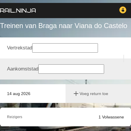
Treinen van Braga naar Viana do Castelo
Vertrekstad
Aankomststad
14 aug 2026
Voeg return toe
1
Volwassene
Reizigers