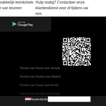
akkelijk treintickets
Hulp nodig? Contacteer onze
ar van tevoren
klantendienst voor of tijdens uw
reis
Treinen van Rome naar Venetie
Treinen van Sevilla naar Madrid
Treinen van Praag naar Berlijn
Treinen van Venetie naar Rome
Nederlands
Treinen van Ulsan naar Seoel