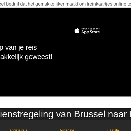
 bedrijf dat het gemakkelijker maakt om treinkaartjes online t
p van je reis —
makkelijk geweest!
dienstregeling van Brussel naar
Langste reis
Vroegste
Laatste