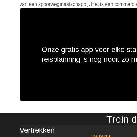
van een spoorwegmaatschappij. Het is een commercieel
Onze gratis app voor elke sta
reisplanning is nog nooit zo 
Trein 
Vertrekken
Snelste reis