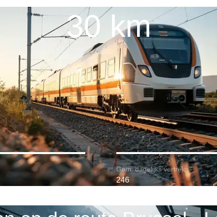
30 km
Gem. dagelijks vertrek:
246