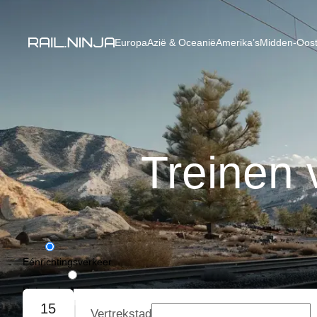
Europa
Azië & Oceanië
Amerika’s
Midden-Oost
Treinen 
Eénrichtingsverkeer
Retourvlucht
15
Vertrekstad