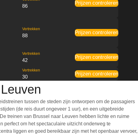
Prijzen controleren
86
Vertrekken
Prijzen controleren
88
Vertrekken
Prijzen controleren
42
Vertrekken
Prijzen controleren
30
r Leuven
eidstreinen tussen de steden zijn ontworpen om de passagiers
tijden (de reis duurt ongeveer 1 uur), en een uitgebreide
t. De treinen van Brussel naar Leuven hebben lichte en ruime
 perfect om het spectaculaire uitzicht onderweg te
centra liggen en goed bereikbaar zijn met het openbaar vervoer,