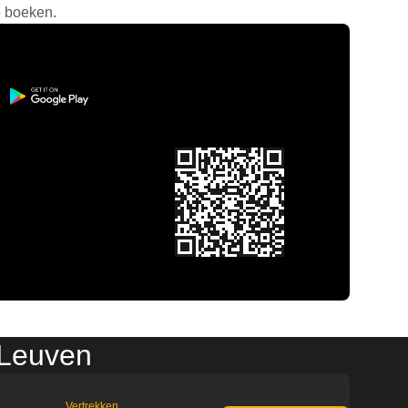
e boeken.
 Leuven
Vertrekken