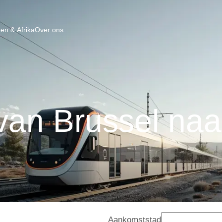
en & Afrika
Over ons
van Brussel na
Aankomststad