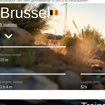
waardoor het heel gemakkelijk is om u te verplaatsen.
Brussel
5 stations
Kortste reistijd:
15 m
Langste reistijd:
Laagste prijs:
1 h 4 m
$29