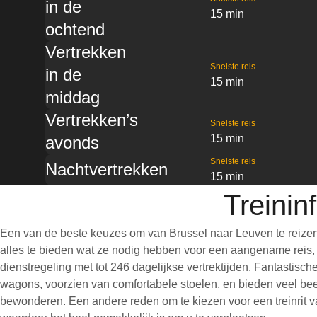
in de
15 min
ochtend
Vertrekken
Snelste reis
in de
15 min
middag
Vertrekken’s
Snelste reis
15 min
avonds
Snelste reis
Nachtvertrekken
15 min
Treinin
Een van de beste keuzes om van Brussel naar Leuven te reizen
alles te bieden wat ze nodig hebben voor een aangename reis, wa
dienstregeling met tot 246 dagelijkse vertrektijden. Fantastisc
wagons, voorzien van comfortabele stoelen, en bieden veel bee
bewonderen. Een andere reden om te kiezen voor een treinrit van