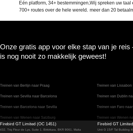
Eén platform, 34+ bestemmingen,
Wij spreken uw taal
700+ routes over de hele wereld.
meer dan 20 betaal
Onze gratis app voor elke stap van je reis
is nog nooit zo makkelijk geweest!
Treinen van Berlijn naar Praag
Treinen van Lissabon 
Treinen van Sevilla naar Barcelona
Treinen van Dublin na
Treinen van Barcelona naar Sevilla
Treinen van Faro naar
Treinen van Wenen naar Salzburg
Treinen van Wenen n
Firebird GT Limited (OC 1451)
Firebird GT Limite
Treinen van Venetie naar Florence
Treinen van Valencia 
432, Triq Fleur de Lys, Suite 1, Birkirkara, BKR 9061, Malta
Unit G 15/F Tal Building