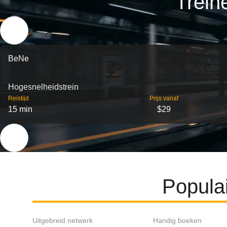
Trein
BeNe
Hogesnelheidstrein
Reistijd
Prijs vanaf
15 min
$29
Popula
Uitgebreid netwerk
Handig boeken