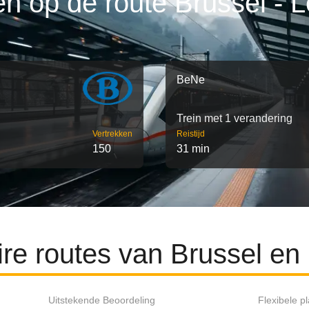
en op de route Brussel - 
BeNe
Trein met 1 verandering
Vertrekken
Reistijd
150
31 min
ire routes van Brussel en
Uitstekende Beoordeling
Flexibele p