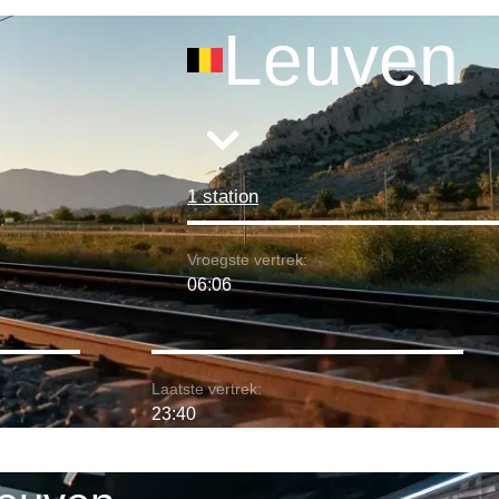
Leuven
1 station
Vroegste vertrek:
06:06
Laatste vertrek:
23:40