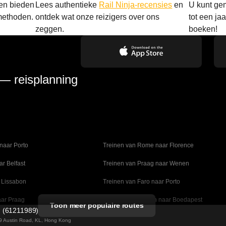
 en bieden
Lees authentieke
Rail Ninja-recensies
en
U kunt gem
methoden.
ontdek wat onze reizigers over ons
tot een ja
zeggen.
boeken!
 — reisplanning
naar Porto
Treinen van Rome naar Florence
ar Belfast
Treinen van Praag naar Wenen
 Lissabon
Treinen van Faro naar Porto
aar Praag
Treinen van Wenen naar Boedapest
Toon meer populaire routes
d (61211989)
naar Madrid
Treinen van Valencia naar Barcelona
 49 Austin Road, KL, Hong Kong