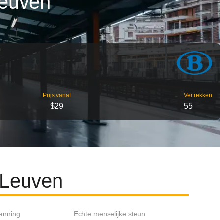
Leuven
Prijs vanaf
Vertrekken
$29
55
 Leuven
lanning
Echte menselijke steun