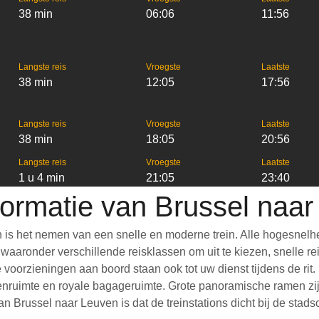
38 min
06:06
11:56
Langste reis
Vroegste
Laatste
38 min
12:05
17:56
Langste reis
Vroegste
Laatste
38 min
18:05
20:56
Langste reis
Vroegste
Laatste
1 u 4 min
21:05
23:40
formatie van Brussel naa
 is het nemen van een snelle en moderne trein. Alle hogesnelh
aronder verschillende reisklassen om uit te kiezen, snelle reis
he voorzieningen aan boord staan ook tot uw dienst tijdens de ri
nruimte en royale bagageruimte. Grote panoramische ramen zijn
 Brussel naar Leuven is dat de treinstations dicht bij de stads