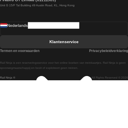
Unit G 15/F Tal Building 49 Austin Road, KL, Hong Kong
Treinen van Praag naar Wenen
Treinen van Sevilla naar Madrid
Nederlands
Treinen van Barcelona naar Sevilla
Treinen van Faro naar Lissabon
Klantenservice
Treinen van Faro naar Porto
Termen en voorwaarden
Privacybeleidverklaring
Treinen van Praag naar Berlijn
Rail Ninja is een reserveringsservice voor het online boeken van treinkaartjes. Rail Ninja is geen
Treinen van Wenen naar Salzburg
spoorwegmaatschappij en bezit of exploiteert geen treinen.
Rail Ninja ®
All Rights Reserved © 2026
Treinen van Wenen naar Praag
Treinen van Wenen naar Boedapest
Treinen van Venetie naar Rome
Treinen van Venetie naar Florence
Treinen van Valencia naar Madrid