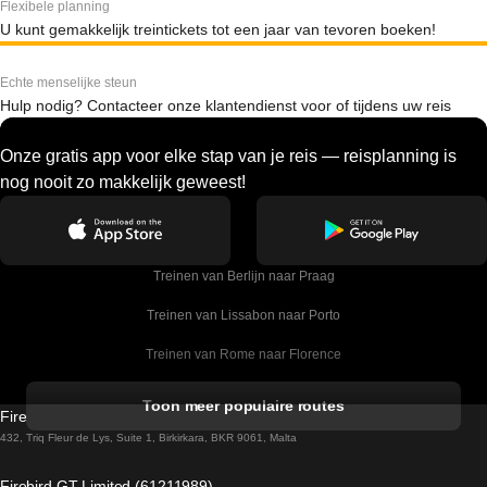
Flexibele planning
U kunt gemakkelijk treintickets tot een jaar van tevoren boeken!
Echte menselijke steun
Hulp nodig? Contacteer onze klantendienst voor of tijdens uw reis
Onze gratis app voor elke stap van je reis — reisplanning is
nog nooit zo makkelijk geweest!
Treinen van Berlijn naar Praag
Treinen van Lissabon naar Porto
Treinen van Rome naar Florence
Treinen van Rome naar Venetie
Toon meer populaire routes
Firebird GT Limited (OC 1451)
Treinen van Sevilla naar Barcelona
432, Triq Fleur de Lys, Suite 1, Birkirkara, BKR 9061, Malta
Treinen van Dublin naar Belfast
Firebird GT Limited (61211989)