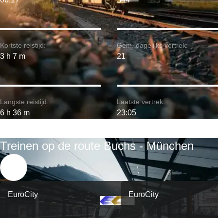
Kortste reistijd:
Gem. dagelijks vertrek:
3 h 7 m
21
Langste reistijd:
Laatste vertrek:
6 h 36 m
23:05
Treinen op de route Buchs - München
EuroCity
EuroCity