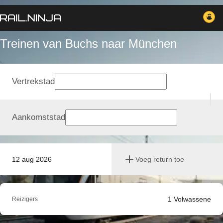
Treinen van Buchs naar München
Vertrekstad
Aankomststad
12 aug 2026
Voeg return toe
1
Volwassene
Reizigers