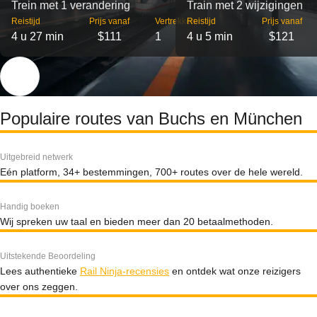
Trein met 1 verandering
Train met 2 wijzigingen
Reistijd
Prijs vanaf
Vertrekken
Reistijd
Prijs vanaf
4 u 27 min
$111
1
4 u 5 min
$121
Populaire routes van Buchs en München
Uitgebreid netwerk
Eén platform, 34+ bestemmingen, 700+ routes over de hele wereld.
Handig boeken
Wij spreken uw taal en bieden meer dan 20 betaalmethoden.
Uitstekende Beoordeling
Lees authentieke
Rail Ninja-recensies
en ontdek wat onze reizigers
over ons zeggen.