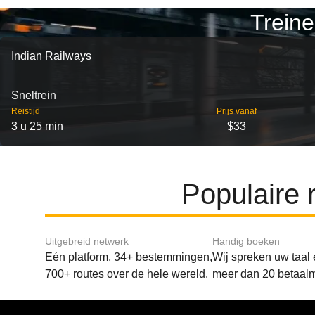
Treine
Indian Railways
Sneltrein
Reistijd
Prijs vanaf
3 u 25 min
$33
Populaire 
Uitgebreid netwerk
Handig boeken
Eén platform, 34+ bestemmingen,
Wij spreken uw taal
700+ routes over de hele wereld.
meer dan 20 betaal