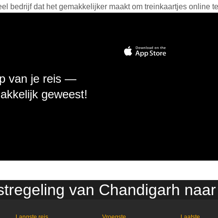
 bedrijf dat het gemakkelijker maakt om treinkaartjes online t
p van je reis —
makkelijk geweest!
stregeling van Chandigarh naa
Langste reis
Vroegste
Laatste