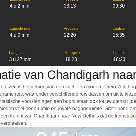
4 u 2 min
03:13
09:30
Langste reis
Vroegste
Laatste
4 u 0 min
12:20
15:35
Langste reis
Vroegste
Laatste
3 u 27 min
18:23
18:23
matie van Chandigarh naa
reizen is het nemen van een snelle en moderne trein. Alle ho
ame reis, waaronder verschillende reisklassen om uit te kiezen,
Fantastische voorzieningen aan boord staan ook tot uw dienst ti
bieden veel beenruimte en royale bagageruimte. Grote panoramis
 treinrit van Chandigarh naar New Delhi is dat de treinstation
 verplaatsen.