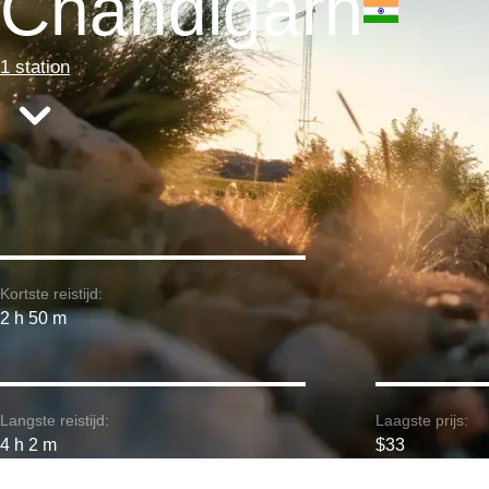
Chandigarh
1 station
Kortste reistijd:
2 h 50 m
Langste reistijd:
Laagste prijs:
4 h 2 m
$33