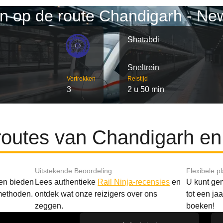
n op de route Chandigarh - Ne
Shatabdi
Sneltrein
Vertrekken
Reistijd
3
2 u 50 min
routes van Chandigarh e
Uitstekende Beoordeling
Flexibele p
 en bieden
Lees authentieke
Rail Ninja-recensies
en
U kunt gem
methoden.
ontdek wat onze reizigers over ons
tot een ja
zeggen.
boeken!