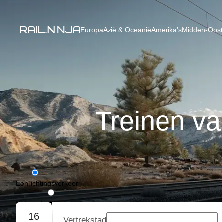
Europa
Azië & Oceanië
Amerika’s
Midden-Oost
Treinen v
Eénrichtingsverkeer
Retourvlucht
16
Vertrekstad