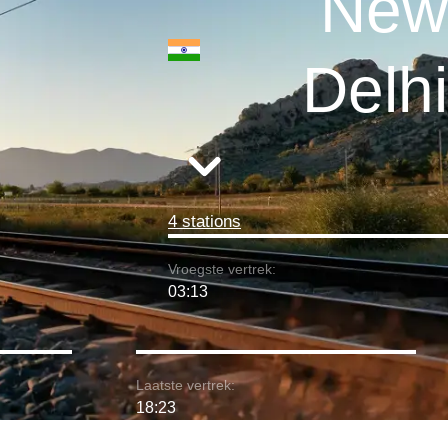
New
Delhi
4 stations
Vroegste vertrek:
03:13
Laatste vertrek:
18:23