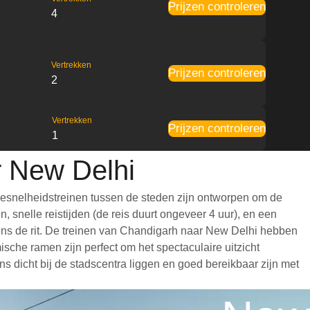
Prijzen controleren
4
Vertrekken
Prijzen controleren
2
Vertrekken
Prijzen controleren
1
r New Delhi
gesnelheidstreinen tussen de steden zijn ontworpen om de
 snelle reistijden (de reis duurt ongeveer 4 uur), en een
jdens de rit. De treinen van Chandigarh naar New Delhi hebben
che ramen zijn perfect om het spectaculaire uitzicht
s dicht bij de stadscentra liggen en goed bereikbaar zijn met