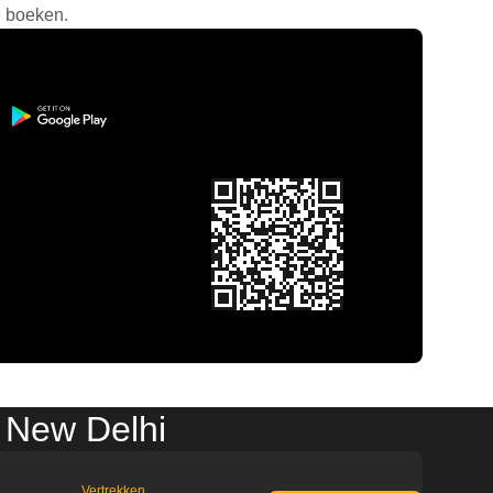
e boeken.
r New Delhi
Vertrekken