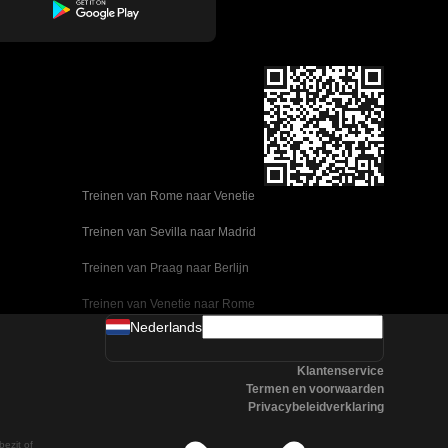
Treinen van Rome naar Venetie
Treinen van Sevilla naar Madrid
Treinen van Praag naar Berlijn
Treinen van Venetie naar Rome
Nederlands
Treinen van Ulsan naar Seoel
Klantenservice
Treinen van Sevilla naar Malaga
Termen en voorwaarden
Privacybeleidverklaring
Treinen van Seoel naar Changwon
bezit of