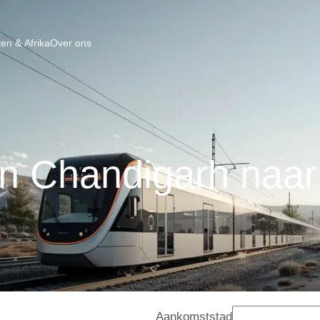
en & Afrika
Over ons
an Chandigarh naar
Aankomststad