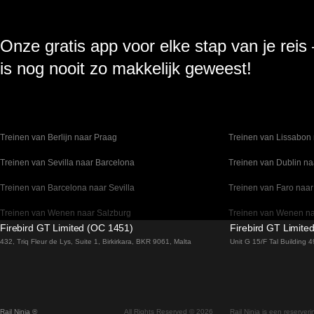
Onze gratis app voor elke stap van je reis
is nog nooit zo makkelijk geweest!
Treinen van Berlijn naar Praag
Treinen van Lissabon 
Treinen van Sevilla naar Barcelona
Treinen van Dublin na
Treinen van Barcelona naar Sevilla
Treinen van Faro naar
Treinen van Wenen naar Salzburg
Treinen van Wenen n
Firebird GT Limited (OC 1451)
Firebird GT Limite
Treinen van Venetie naar Florence
Treinen van Valencia 
432, Triq Fleur de Lys, Suite 1, Birkirkara, BKR 9061, Malta
Unit G 15/F Tal Building
Treinen van Sydney naar Canberra
Treinen van Stockho
Treinen van Seoel naar Gyeongju
Treinen van Seoel na
Rail Ninja ®
All Rights Reserved © 2026
Rail Ninja is een reserver