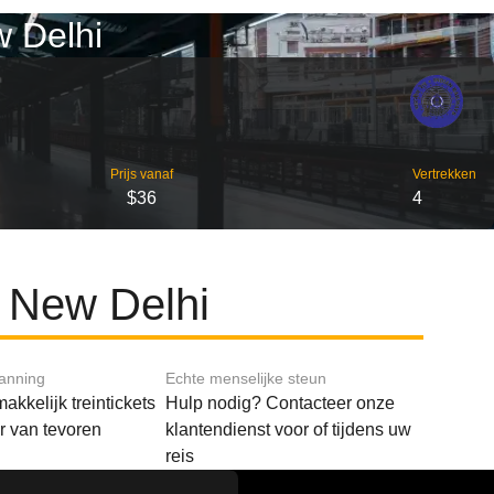
w Delhi
Prijs vanaf
Vertrekken
$36
4
n New Delhi
lanning
Echte menselijke steun
akkelijk treintickets
Hulp nodig? Contacteer onze
ar van tevoren
klantendienst voor of tijdens uw
reis