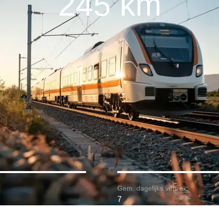
245 km
Gem. dagelijks vertrek:
7