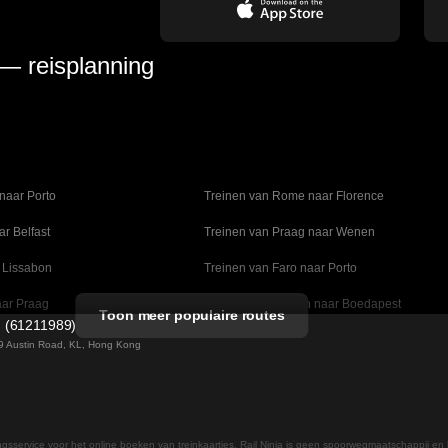
 — reisplanning
naar Porto
Treinen van Rome naar Florence
ar Belfast
Treinen van Praag naar Wenen
 Lissabon
Treinen van Faro naar Porto
aar Praag
Treinen van Wenen naar Boedapest
Toon meer populaire routes
d (61211989)
naar Madrid
Treinen van Valencia naar Barcelona
 49 Austin Road, KL, Hong Kong
lm naar Kopenhagen
Treinen van Stockholm naar Göteborg
ar Daejeon
Treinen van Seoel naar Daegu
ingsservice voor het online boeken van treinkaartjes. Rail Ninja is geen spoorwegmaatschappij en 