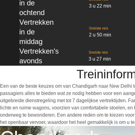
in de
3 u 22 min
ochtend
Vertrekken
Snelste reis
in de
2 u 50 min
middag
Vertrekken’s
Snelste reis
3 u 27 min
avonds
Treininfor
Een van de beste keuzes om van Chandigarh naar New Delhi te 
passagiers alles te bieden wat ze nodig hebben voor een aangen
uitgebreide dienstregeling met tot 7 dagelijkse vertrektijden. 
lichte en ruime wagons, voorzien van comfortabele stoelen, en 
onderweg te bewonderen. Een andere reden om te kiezen voor een
het openbaar vervoer, waardoor het heel gemakkelijk is om u te