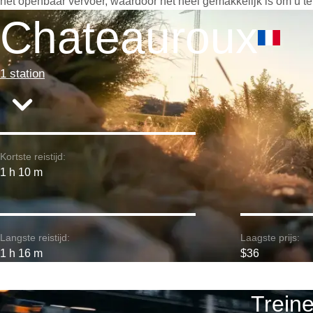
het openbaar vervoer, waardoor het heel gemakkelijk is om u te
Chateauroux
1 station
Kortste reistijd:
1 h 10 m
Langste reistijd:
Laagste prijs:
1 h 16 m
$36
Trein