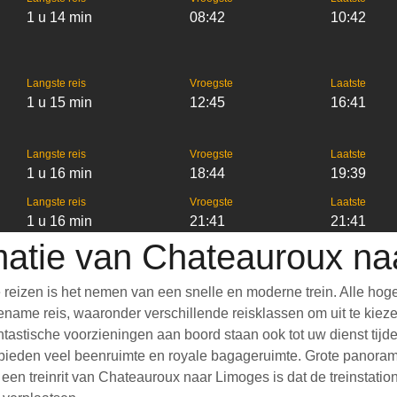
1 u 14 min
08:42
10:42
Langste reis
Vroegste
Laatste
1 u 15 min
12:45
16:41
Langste reis
Vroegste
Laatste
1 u 16 min
18:44
19:39
Langste reis
Vroegste
Laatste
1 u 16 min
21:41
21:41
matie van Chateauroux n
eizen is het nemen van een snelle en moderne trein. Alle hog
ame reis, waaronder verschillende reisklassen om uit te kiezen,
Fantastische voorzieningen aan boord staan ook tot uw dienst ti
bieden veel beenruimte en royale bagageruimte. Grote panoramis
 treinrit van Chateauroux naar Limoges is dat de treinstations