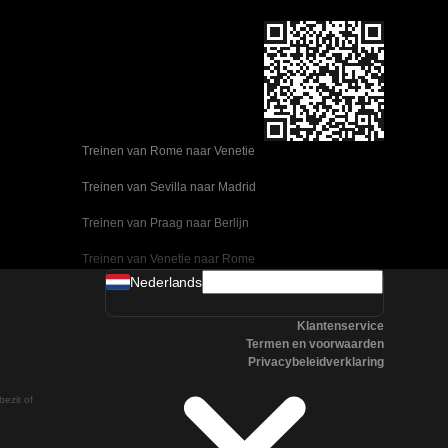
Treinen van Rome naar Venetie
Treinen van Sevilla naar Madrid
Treinen van Praag naar Berlijn
Treinen van Venetie naar Rome
Nederlands
Treinen van Ulsan naar Seoel
Klantenservice
Treinen van Sevilla naar Malaga
Termen en voorwaarden
Privacybeleidverklaring
Treinen van Seoel naar Changwon
bezit of
Treinen van Praag naar Boedapest
Treinen van Oslo naar Stockholm