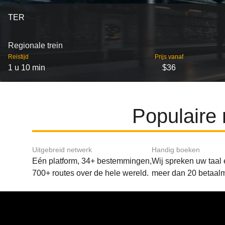
TER
Regionale trein
Reistijd
Prijs vanaf
1 u 10 min
$36
Populaire
Uitgebreid netwerk
Handig boeken
Eén platform, 34+ bestemmingen,
Wij spreken uw taal
700+ routes over de hele wereld.
meer dan 20 betaal