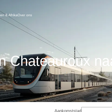
en & Afrika
Over ons
an Chateauroux na
Aankomststad