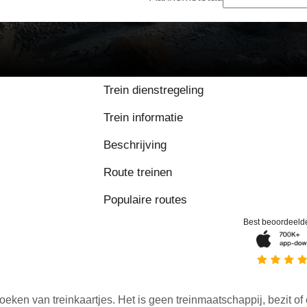
9 / 10 op basis van 
Trein dienstregeling
Trein informatie
Beschrijving
Route treinen
Populaire routes
Best beoordeeld
oeken van treinkaartjes. Het is geen treinmaatschappij, bezit of 