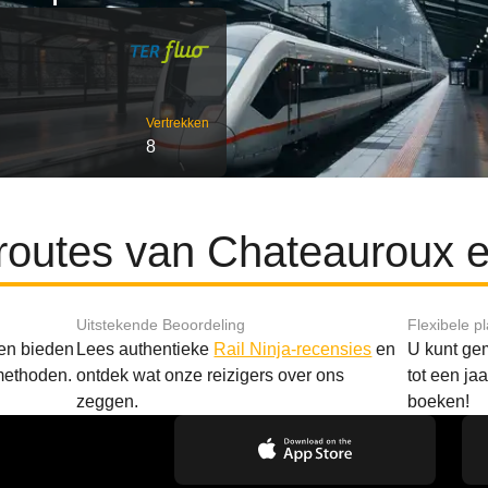
Vertrekken
8
 routes van Chateauroux 
Uitstekende Beoordeling
Flexibele p
 en bieden
Lees authentieke
Rail Ninja-recensies
en
U kunt gem
methoden.
ontdek wat onze reizigers over ons
tot een ja
zeggen.
boeken!