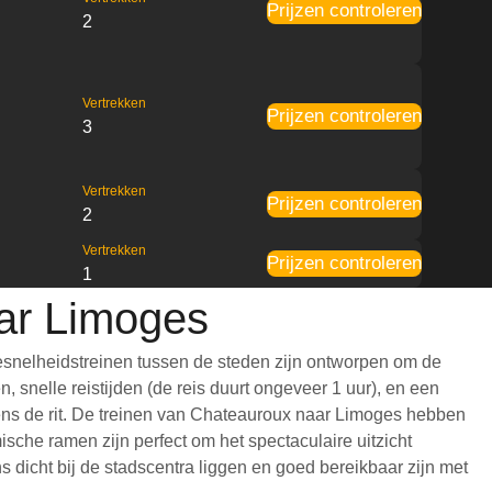
Prijzen controleren
2
Vertrekken
Prijzen controleren
3
Vertrekken
Prijzen controleren
2
Vertrekken
Prijzen controleren
1
aar Limoges
esnelheidstreinen tussen de steden zijn ontworpen om de
 snelle reistijden (de reis duurt ongeveer 1 uur), en een
jdens de rit. De treinen van Chateauroux naar Limoges hebben
che ramen zijn perfect om het spectaculaire uitzicht
 dicht bij de stadscentra liggen en goed bereikbaar zijn met