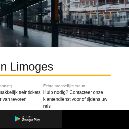
en Limoges
lanning
Echte menselijke steun
akkelijk treintickets
Hulp nodig? Contacteer onze
ar van tevoren
klantendienst voor of tijdens uw
reis