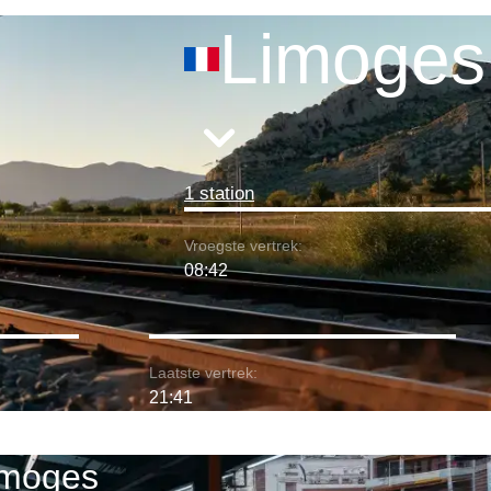
Limoges
1 station
Vroegste vertrek:
08:42
Laatste vertrek:
21:41
imoges