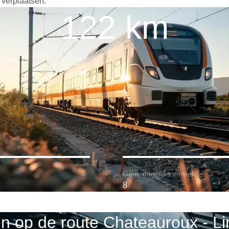
 verplaatsen.
122 km
Gem. dagelijks vertrek:
8
en op de route Chateauroux - L