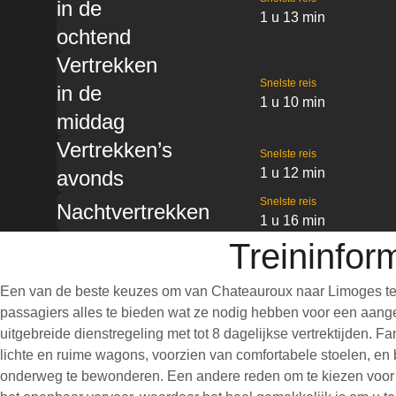
in de
1 u 13 min
ochtend
Vertrekken
Snelste reis
in de
1 u 10 min
middag
Vertrekken’s
Snelste reis
1 u 12 min
avonds
Snelste reis
Nachtvertrekken
1 u 16 min
Treininfor
Een van de beste keuzes om van Chateauroux naar Limoges te r
passagiers alles te bieden wat ze nodig hebben voor een aangen
uitgebreide dienstregeling met tot 8 dagelijkse vertrektijden. 
lichte en ruime wagons, voorzien van comfortabele stoelen, en 
onderweg te bewonderen. Een andere reden om te kiezen voor een