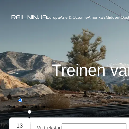
Europa
Azië & Oceanië
Amerika’s
Midden-Oost
Treinen v
Eénrichtingsverkeer
Retourvlucht
13
Vertrekstad