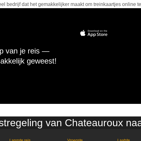
 bedrijf dat het gemakkelijker maakt om treinkaartjes online t
p van je reis —
makkelijk geweest!
nstregeling van Chateauroux na
Langste reis
Vroegste
Laatste