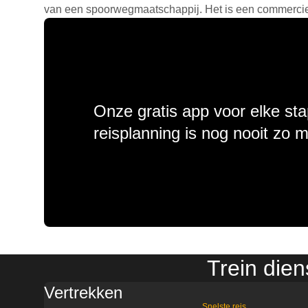
van een spoorwegmaatschappij. Het is een commercieel
Onze gratis app voor elke sta
reisplanning is nog nooit zo 
Trein die
Vertrekken
Snelste reis