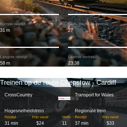
Kortste reistijd:
Gem. dagelijks vertrek:
31 m
27
Langste reistijd:
Laatste vertrek:
58 m
23:38
Treinen op de route Chepstow - Cardiff
CrossCountry
Transport for Wales
Hogesnelheidstrein
Regionale trein
Reistijd
Prijs vanaf
Vertrekken
Reistijd
Prijs vanaf
31 min
$24
11
37 min
$33