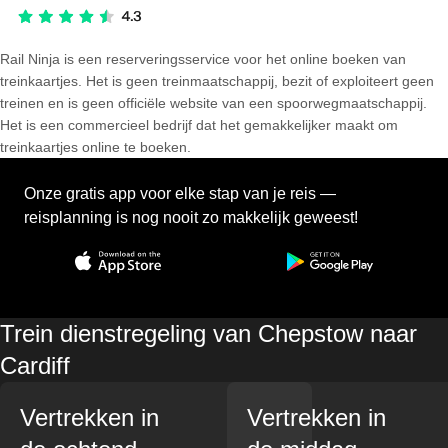
Rail Ninja is een reserveringsservice voor het online boeken van
treinkaartjes. Het is geen treinmaatschappij, bezit of exploiteert geen
treinen en is geen officiële website van een spoorwegmaatschappij.
Het is een commercieel bedrijf dat het gemakkelijker maakt om
treinkaartjes online te boeken.
Onze gratis app voor elke stap van je reis —
reisplanning is nog nooit zo makkelijk geweest!
Trein dienstregeling van Chepstow naar
Cardiff
Vertrekken in
Vertrekken in