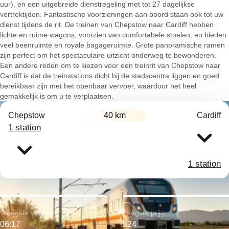
uur), en een uitgebreide dienstregeling met tot 27 dagelijkse
vertrektijden. Fantastische voorzieningen aan boord staan ook tot uw
dienst tijdens de rit. De treinen van Chepstow naar Cardiff hebben
lichte en ruime wagons, voorzien van comfortabele stoelen, en bieden
veel beenruimte en royale bagageruimte. Grote panoramische ramen
zijn perfect om het spectaculaire uitzicht onderweg te bewonderen.
Een andere reden om te kiezen voor een treinrit van Chepstow naar
Cardiff is dat de treinstations dicht bij de stadscentra liggen en goed
bereikbaar zijn met het openbaar vervoer, waardoor het heel
gemakkelijk is om u te verplaatsen.
Chepstow
40 km
Cardiff
1 station
1 station
Vroegste vertrek:
Laagste prijs:
06:17
$24