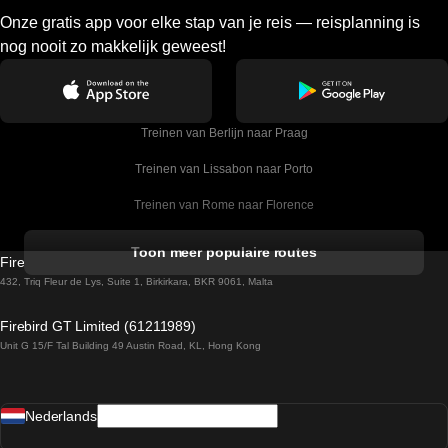
Onze gratis app voor elke stap van je reis — reisplanning is
nog nooit zo makkelijk geweest!
Treinen van Berlijn naar Praag
Treinen van Lissabon naar Porto
Treinen van Rome naar Florence
Treinen van Rome naar Venetie
Toon meer populaire routes
Firebird GT Limited (OC 1451)
Treinen van Sevilla naar Barcelona
432, Triq Fleur de Lys, Suite 1, Birkirkara, BKR 9061, Malta
Treinen van Dublin naar Belfast
Firebird GT Limited (61211989)
Unit G 15/F Tal Building 49 Austin Road, KL, Hong Kong
Treinen van Praag naar Wenen
Treinen van Sevilla naar Madrid
Nederlands
Treinen van Barcelona naar Sevilla