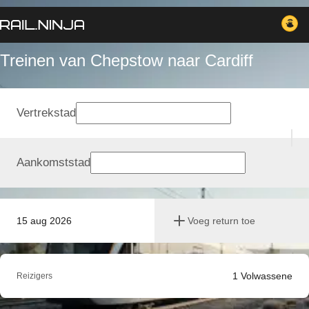
Treinen van Chepstow naar Cardiff
Vertrekstad
Aankomststad
15 aug 2026
Voeg return toe
1
Volwassene
Reizigers