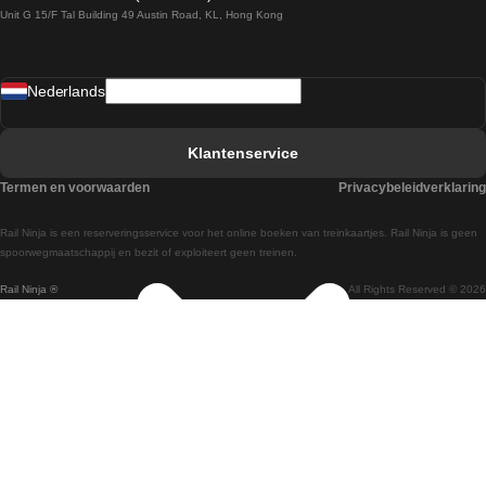
Unit G 15/F Tal Building 49 Austin Road, KL, Hong Kong
Treinen van Praag naar Wenen
Treinen van Sevilla naar Madrid
Nederlands
Treinen van Barcelona naar Sevilla
Treinen van Faro naar Lissabon
Klantenservice
Treinen van Faro naar Porto
Termen en voorwaarden
Privacybeleidverklaring
Treinen van Praag naar Berlijn
Rail Ninja is een reserveringsservice voor het online boeken van treinkaartjes. Rail Ninja is geen
Treinen van Wenen naar Salzburg
spoorwegmaatschappij en bezit of exploiteert geen treinen.
Rail Ninja ®
All Rights Reserved © 2026
Treinen van Wenen naar Praag
Treinen van Wenen naar Boedapest
Treinen van Venetie naar Rome
Treinen van Venetie naar Florence
Treinen van Valencia naar Madrid