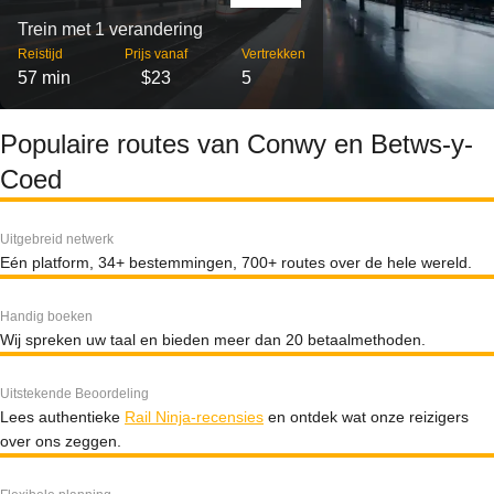
Trein met 1 verandering
Reistijd
Prijs vanaf
Vertrekken
57 min
$23
5
Populaire routes van Conwy en Betws-y-
Coed
Uitgebreid netwerk
Eén platform, 34+ bestemmingen, 700+ routes over de hele wereld.
Handig boeken
Wij spreken uw taal en bieden meer dan 20 betaalmethoden.
Uitstekende Beoordeling
Lees authentieke
Rail Ninja-recensies
en ontdek wat onze reizigers
over ons zeggen.