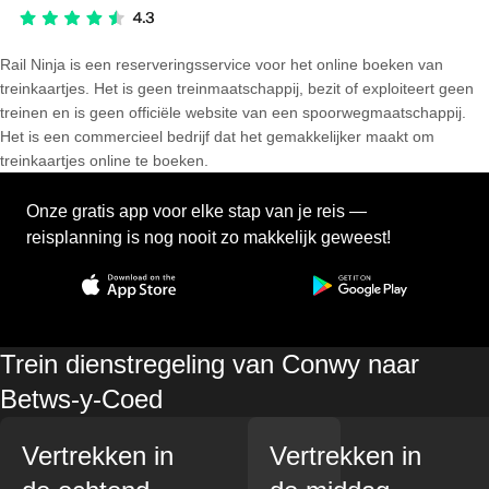
Rail Ninja is een reserveringsservice voor het online boeken van
treinkaartjes. Het is geen treinmaatschappij, bezit of exploiteert geen
treinen en is geen officiële website van een spoorwegmaatschappij.
Het is een commercieel bedrijf dat het gemakkelijker maakt om
treinkaartjes online te boeken.
Onze gratis app voor elke stap van je reis —
reisplanning is nog nooit zo makkelijk geweest!
Trein dienstregeling van Conwy naar
Betws-y-Coed
Vertrekken in
Vertrekken in