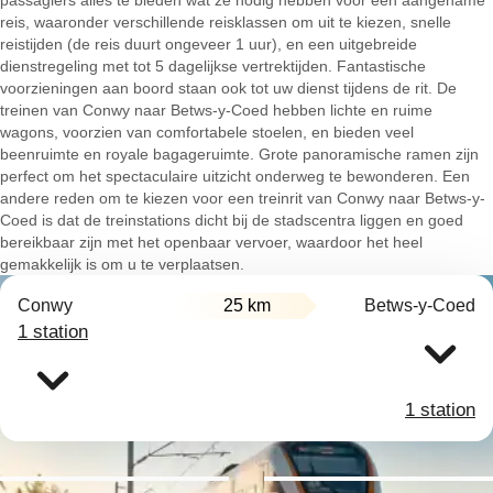
passagiers alles te bieden wat ze nodig hebben voor een aangename
reis, waaronder verschillende reisklassen om uit te kiezen, snelle
reistijden (de reis duurt ongeveer 1 uur), en een uitgebreide
dienstregeling met tot 5 dagelijkse vertrektijden. Fantastische
voorzieningen aan boord staan ook tot uw dienst tijdens de rit. De
treinen van Conwy naar Betws-y-Coed hebben lichte en ruime
wagons, voorzien van comfortabele stoelen, en bieden veel
beenruimte en royale bagageruimte. Grote panoramische ramen zijn
perfect om het spectaculaire uitzicht onderweg te bewonderen. Een
andere reden om te kiezen voor een treinrit van Conwy naar Betws-y-
Coed is dat de treinstations dicht bij de stadscentra liggen en goed
bereikbaar zijn met het openbaar vervoer, waardoor het heel
gemakkelijk is om u te verplaatsen.
Conwy
25 km
Betws-y-Coed
1 station
1 station