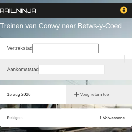
Treinen van Conwy naar Betws-y-Coed
Vertrekstad
Aankomststad
15 aug 2026
Voeg return toe
1
Volwassene
Reizigers