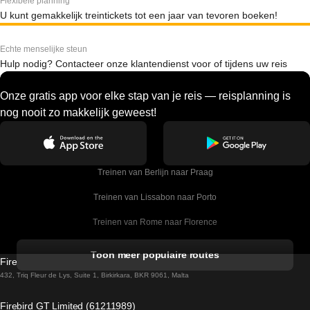
Flexibele planning
U kunt gemakkelijk treintickets tot een jaar van tevoren boeken!
Echte menselijke steun
Hulp nodig? Contacteer onze klantendienst voor of tijdens uw reis
Onze gratis app voor elke stap van je reis — reisplanning is
nog nooit zo makkelijk geweest!
Treinen van Berlijn naar Praag
Treinen van Lissabon naar Porto
Treinen van Rome naar Florence
Treinen van Rome naar Venetie
Toon meer populaire routes
Firebird GT Limited (OC 1451)
Treinen van Sevilla naar Barcelona
432, Triq Fleur de Lys, Suite 1, Birkirkara, BKR 9061, Malta
Treinen van Dublin naar Belfast
Firebird GT Limited (61211989)