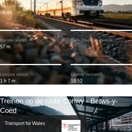
Vroegste vertrek:
Laagste prijs:
06:48
$23
Kortste reistijd:
Gem. dagelijks vertrek:
57 m
5
Langste reistijd:
Laatste vertrek:
1 h 7 m
18:52
Treinen op de route Conwy - Betws-y-
Coed
Transport for Wales