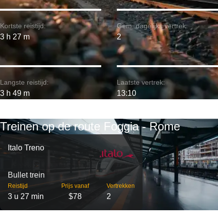
Kortste reistijd:
Gem. dagelijks vertrek:
3 h 27 m
2
Langste reistijd:
Laatste vertrek:
3 h 49 m
13:10
Treinen op de route Foggia - Rome
Italo Treno
Bullet trein
Reistijd
Prijs vanaf
Vertrekken
3 u 27 min
$78
2