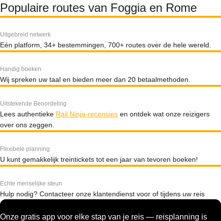
Populaire routes van Foggia en Rome
Uitgebreid netwerk
Eén platform, 34+ bestemmingen, 700+ routes over de hele wereld.
Handig boeken
Wij spreken uw taal en bieden meer dan 20 betaalmethoden.
Uitstekende Beoordeling
Lees authentieke
Rail Ninja-recensies
en ontdek wat onze reizigers
over ons zeggen.
Flexibele planning
U kunt gemakkelijk treintickets tot een jaar van tevoren boeken!
Echte menselijke steun
Hulp nodig? Contacteer onze klantendienst voor of tijdens uw reis
Onze gratis app voor elke stap van je reis — reisplanning is