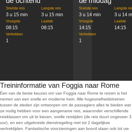
de ochtend
de middag
Snelste reis
Langste reis
Snelste reis
Langste re
3 u 15 min
3 u 15 min
3 u 14 min
3 u 14 m
Vroegste
Laatste
Vroegste
Laatste
08:15
08:15
14:15
14:15
Vertrekken
Vertrekken
1
1
Treininformatie van Foggia naar Rome
Een van de beste keuzes om van Foggia naar Rome te reizen is het
nemen van een snelle en moderne trein. Alle hogesnelheidstreinen
tussen de steden zijn ontworpen om de passagiers alles te bieden wat
ze nodig hebben voor een aangename reis, waaronder verschillende
reisklassen om uit te kiezen, snelle reistijden (de reis duurt ongeveer 3
uur), en een uitgebreide dienstregeling met tot 2 dagelijkse
vertrektijden. Fantastische voorzieningen aan boord staan ook tot uw