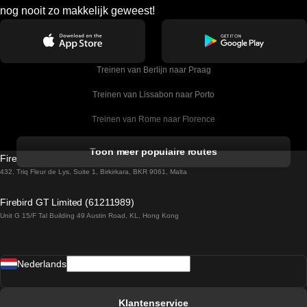
nog nooit zo makkelijk geweest!
Treinen van Berlijn naar Praag
Treinen van Lissabon naar Porto
Treinen van Rome naar Florence
Treinen van Rome naar Venetie
Toon meer populaire routes
Firebird GT Limited (OC 1451)
Treinen van Sevilla naar Barcelona
432, Triq Fleur de Lys, Suite 1, Birkirkara, BKR 9061, Malta
Treinen van Dublin naar Belfast
Firebird GT Limited (61211989)
Unit G 15/F Tal Building 49 Austin Road, KL, Hong Kong
Treinen van Praag naar Wenen
Treinen van Sevilla naar Madrid
Nederlands
Treinen van Barcelona naar Sevilla
Treinen van Faro naar Lissabon
Klantenservice