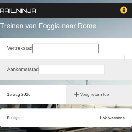
Treinen van Foggia naar Rome
Vertrekstad
Aankomststad
15 aug 2026
Voeg return toe
1
Volwassene
Reizigers