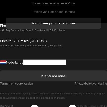
Treinen van Lissabon naar Porto
Treinen van Rome naar Florence
Treinen van Rome naar Venetie
Toon meer populaire routes
Firebird GT Limited (OC 1451)
Treinen van Sevilla naar Barcelona
432, Triq Fleur de Lys, Suite 1, Birkirkara, BKR 9061, Malta
Treinen van Dublin naar Belfast
Firebird GT Limited (61211989)
Unit G 15/F Tal Building 49 Austin Road, KL, Hong Kong
Treinen van Praag naar Wenen
Treinen van Sevilla naar Madrid
Nederlands
Treinen van Barcelona naar Sevilla
Treinen van Faro naar Lissabon
Klantenservice
Treinen van Faro naar Porto
Termen en voorwaarden
Privacybeleidverklaring
Treinen van Praag naar Berlijn
Rail Ninja is een reserveringsservice voor het online boeken van treinkaartjes. Rail Ninja is geen
Treinen van Wenen naar Salzburg
spoorwegmaatschappij en bezit of exploiteert geen treinen.
Rail Ninja ®
All Rights Reserved © 2026
Treinen van Wenen naar Praag