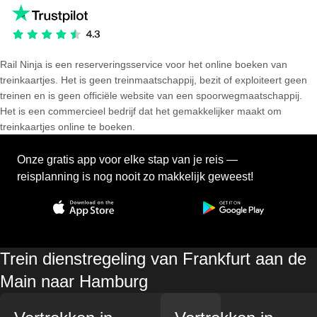
Rail Ninja is een reserveringsservice voor het online boeken van
treinkaartjes. Het is geen treinmaatschappij, bezit of exploiteert geen
treinen en is geen officiële website van een spoorwegmaatschappij.
Het is een commercieel bedrijf dat het gemakkelijker maakt om
treinkaartjes online te boeken.
Onze gratis app voor elke stap van je reis —
reisplanning is nog nooit zo makkelijk geweest!
Trein dienstregeling van Frankfurt aan de
Main naar Hamburg