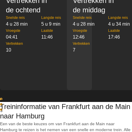
Vertrekken in
Vertrekken in
de ochtend
de middag
Snelste reis
Langste reis
Snelste reis
Langste reis
4 u 28 min
5 u 9 min
4 u 28 min
4 u 34 min
Vroegste
Laatste
Vroegste
Laatste
04:41
11:46
12:46
17:46
Vertrekken
Vertrekken
10
7
1
Treininformatie van Frankfurt aan de Main
2
3
naar Hamburg
Een van de beste keuzes om van Frankfurt aan de Main naar
Hamburg te reizen is het nemen van een snelle en moderne trein. Alle