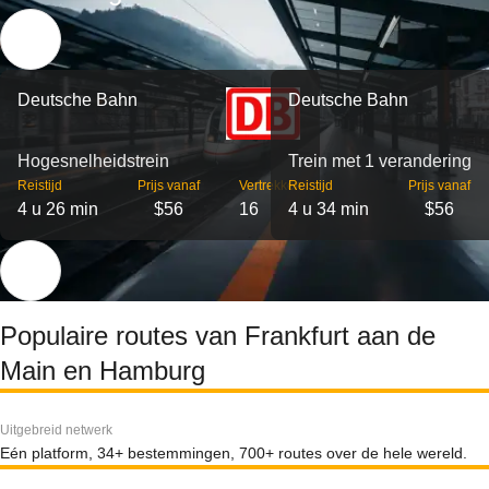
Deutsche Bahn
Deutsche Bahn
Hogesnelheidstrein
Trein met 1 verandering
Reistijd
Prijs vanaf
Vertrekken
Reistijd
Prijs vanaf
4 u 26 min
$56
16
4 u 34 min
$56
Populaire routes van Frankfurt aan de
Main en Hamburg
Uitgebreid netwerk
Eén platform, 34+ bestemmingen, 700+ routes over de hele wereld.