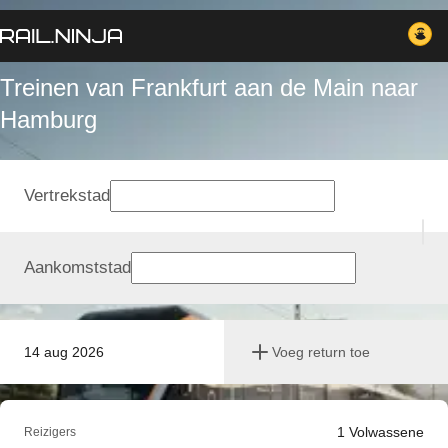
Treinen van Frankfurt aan de Main naar
Hamburg
Vertrekstad
Aankomststad
14 aug 2026
Voeg return toe
1
Volwassene
Reizigers