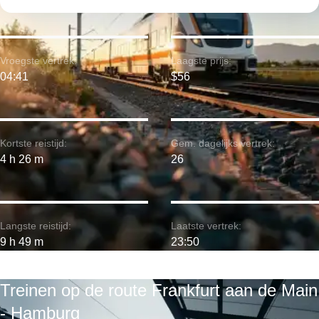
Vroegste vertrek:
Laagste prijs:
04:41
$56
Kortste reistijd:
Gem. dagelijks vertrek:
4 h 26 m
26
Langste reistijd:
Laatste vertrek:
9 h 49 m
23:50
Treinen op de route Frankfurt aan de Main
- Hamburg